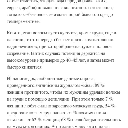
Стоит отметить, что для ряда народов (кавказских,
евреев, арабов) повышенная волосатость естественна,
тогда как «безволосые» азиаты порой бывают гораздо
темпераментнее.
Кстати, если волосы густо кустятся, кроме груди, еще и
на спине, то это нередко бывает признаком патологии
надпочечников, при которой рано наступает половое
созревание. В этих случаях потенция держится на
высоком уровне примерно до 40–45 лет, а затем может
быстро снизиться.
И, напоследок, любопытные данные опроса,
проведенного английским журналом «Ева»: 89 %
женщин против того, чтобы их мужчины удаляли волосы
на груди с помощью депиляции. При этом только 7 %
женщин любят сильно заросшую мужскую грудь, 54 %
предпочитают в меру волосатых. Волосатая спина
отталкивает 62 % женщин, 68 % не любят растительность
на мужских ягодицах. А по данным другого опроса,