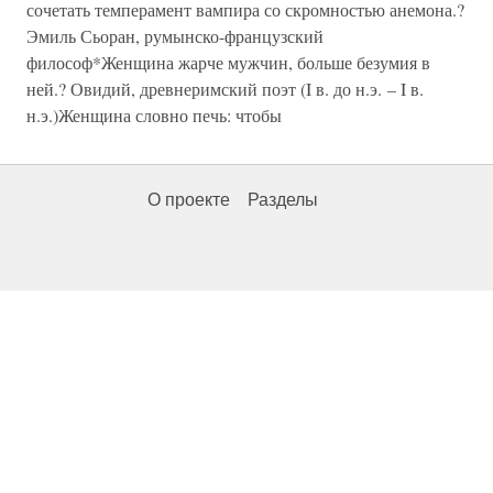
сочетать темперамент вампира со скромностью анемона.?
Эмиль Сьоран, румынско-французский
философ*Женщина жарче мужчин, больше безумия в
ней.? Овидий, древнеримский поэт (I в. до н.э. – I в.
н.э.)Женщина словно печь: чтобы
О проекте
Разделы