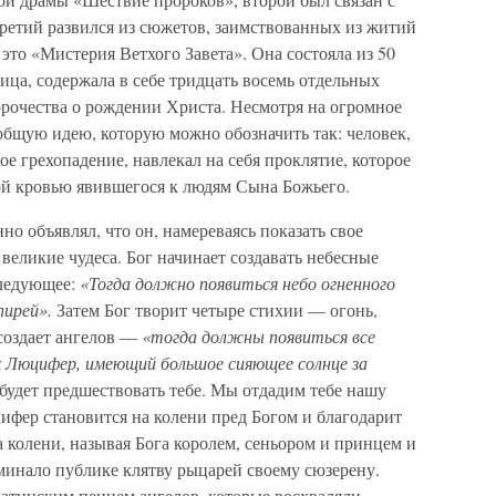
третий развился из сюжетов, заимствованных из житий
это «Мистерия Ветхого Завета». Она состояла из 50
ица, содержала в себе тридцать восемь отдельных
орочества о рождении Христа. Несмотря на огромное
общую идею, которую можно обозначить так: человек,
 грехопадение, навлекал на себя проклятие, которое
ой кровью явившегося к людям Сына Божьего.
но объявлял, что он, намереваясь показать свое
великие чудеса. Бог начинает создавать небесные
следующее:
«Тогда должно появиться небо огненного
пирей».
Затем Бог творит четыре стихии — огонь,
 создает ангелов —
«тогда должны появиться все
их Люцифер, имеющий большое сияющее солнце за
будет предшествовать тебе. Мы отдадим тебе нашу
ифер становится на колени пред Богом и благодарит
а колени, называя Бога королем, сеньором и принцем и
оминало публике клятву рыцарей своему сюзерену.
атинским пением ангелов, которые восхваляли