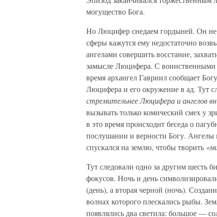
могущество Бога.
Но Люцифер снедаем гордыней. Он не х
сферы кажутся ему недостаточно воз
ангелами совершить восстание, захват
замысле Люцифера. С воинственными 
время архангел Гавриил сообщает Богу
Люцифера и его окружение в ад. Тут сл
стремительнее Люцифера и ангелов вн
вызывать только комический смех у з
в это время происходит беседа о пагуб
послушании и верности Богу. Ангелы 
спускался на землю, чтобы творить
«ми
Тут следовали одно за другим шесть 
фокусов. Ночь и день символизировал
(день), а вторая черной (ночь). Создан
волнах которого плескались рыбы. Зем
появлялись два светила: большое — с