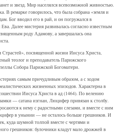
анет и звезд. Мир населялся всевозможной живностью.
а. В ремарке говорилось, что была собрана «земля и
дам. Бог вводил его в рай, и он погружался в
я Ева. Далее мистерия развивалась согласно известным
священным роду Адамову, а завершалась она
иста.
и Страстей», посвященной жизни Иисуса Христа,
ченый теолог и преподаватель Парижского
капеллы Собора Парижской Богоматери.
истериях самым причудливым образом, а с ходом
 реалистических жизненных эпизодов. Характерна в
сошествии Иисуса Христа в ад (1464). По велению
замки — сатана изгнан, Люцифер привязан к столбу.
осаются к нему с радостными слезами, и вместе с ним
Люцифер в унынии — не осталось больше грешников. И
к, куда шумной толпой вместе с чертями и
много грешников: булочники кладут мало дрожжей в