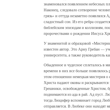
знаменовался появлением небесных пл
Наконец, следовало сотворение человек
грязь» и оттуда незаметно появлялся А
сладостный сон. Из его ребра создаетс
библейским эпизодам и коллизиям, по
пророчествами о рождении Иисуса Хр
У знаменитой и образцовой «Мистери
известен автор. Это Арну Гребан — у
университета, а также руководитель 
Обыденное и чудесное сплеталось в м
времени в них все больше появлялось
этом отношении немецкая мистерия о 
Христа падают оковы и раскрываются 
Грешники, освобожденные Христом, бр
поднимаются из ада в рай. Ад пуст. 
тогда Люцифер вспоминает город Любе
отправляется. В Любеке они находят 