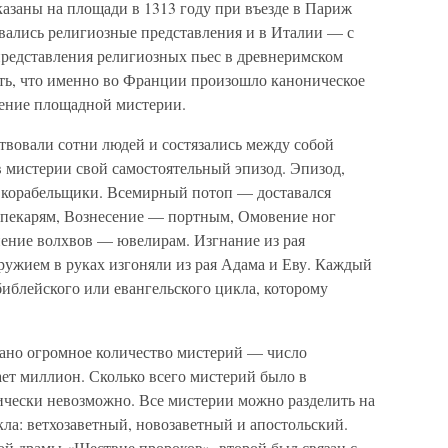
азаны на площади в 1313 году при въезде в Париж
вались религиозные представления и в Италии — с
представления религиозных пьес в древнеримском
ть, что именно во Франции произошло каноническое
ение площадной мистерии.
твовали сотни людей и состязались между собой
 мистерии свой самостоятельный эпизод. Эпизод,
 корабельщики. Всемирный потоп — доставался
 пекарям, Вознесение — портным, Омовение ног
ение волхвов — ювелирам. Изгнание из рая
ужием в руках изгоняли из рая Адама и Еву. Каждый
библейского или евангельского цикла, которому
ано огромное количество мистерий — число
ет миллион. Сколько всего мистерий было в
ически невозможно. Все мистерии можно разделить на
ла: ветхозаветный, новозаветный и апостольский.
ой драмы «Шествие пророков», второй был связан с