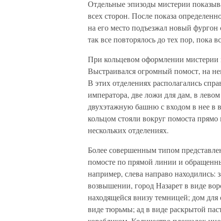
Отдельные эпизоды мистерии показыва
всех сторон. После показа определенн
на его место подъезжал новый фургон
так все повторялось до тех пор, пока 
При кольцевом оформлении мистерии 
Выстраивался огромный помост, на не
В этих отделениях располагались справ
императора, две ложи для дам, в лево
двухэтажную башню с входом в нее в 
кольцом стояли вокруг помоста прямо 
нескольких отделениях.
Более совершенным типом представлен
помосте по прямой линии и обращенны
например, слева направо находились: 
возвышении, город Назарет в виде воро
находящейся внизу темницей; дом для 
виде тюрьмы; ад в виде раскрытой пас
корабликом. Количество площадок ино