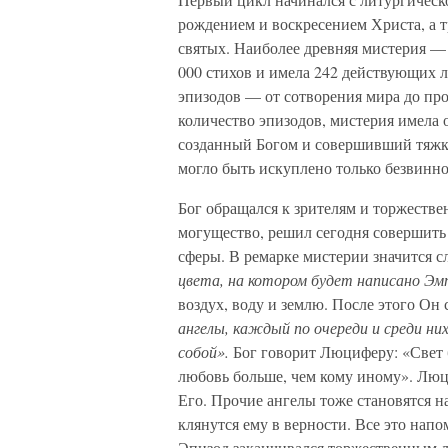
рождением и воскресением Христа, а 
святых. Наиболее древняя мистерия — 
000 стихов и имела 242 действующих л
эпизодов — от сотворения мира до пр
количество эпизодов, мистерия имела 
созданный Богом и совершивший тяжкое
могло быть искуплено только безвинн
Бог обращался к зрителям и торжествен
могущество, решил сегодня совершить 
сферы. В ремарке мистерии значится 
цвета, на котором будет написано Эм
воздух, воду и землю. После этого Он
ангелы, каждый по очереди и среди н
собой».
Бог говорит Люциферу: «Свет 
любовь больше, чем кому иному». Люц
Его. Прочие ангелы тоже становятся н
клянутся ему в верности. Все это нап
Эпизод заканчивался торжественным л