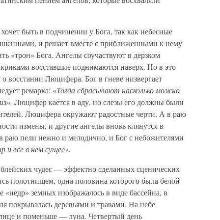
очет быть в подчинении у Бога, так как небесные
вышенными, и решает вместе с приближенными к нему
ить «трон» Бога. Ангелы соучаствуют в дерзком
криками восставшие поднимаются наверх. Но в это
 о восстании Люцифера. Бог в гневе низвергает
едует ремарка: «
Тогда сбрасывают насколько можно
из».
Люцифер кается в аду, но слезы его должны были
рителей. Люцифера окружают радостные черти. А в раю
ности измены, и другие ангелы вновь клянутся в
в раю пели нежно и мелодично, и Бог с небожителями
р и все в нем сущее».
библейских чудес — эффектно сделанных сценических
ись полотнищем, одна половина которого была белой
ие «недр» земных изображалось в виде бассейна, в
ля покрывалась деревьями и травами. На небе
олнце и поменьше — луна. Четвертый день