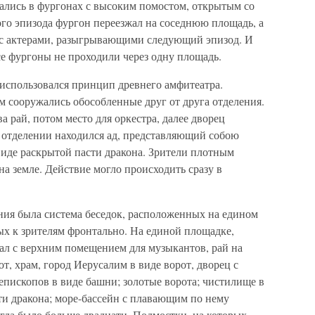
лись в фургонах с высоким помостом, открытым со
ого эпизода фургон переезжал на соседнюю площадь, а
 с актерами, разыгрывающими следующий эпизод. И
все фургоны не проходили через одну площадь.
использовался принцип древнего амфитеатра.
м сооружались обособленные друг от друга отделения.
а рай, потом место для оркестра, далее дворец
м отделении находился ад, представляющий собою
виде раскрытой пасти дракона. Зрители плотным
на земле. Действие могло происходить сразу в
ия была система беседок, расположенных на едином
х к зрителям фронтально. На единой площадке,
зал с верхним помещением для музыкантов, рай на
т, храм, город Иерусалим в виде ворот, дворец с
епископов в виде башни; золотые ворота; чистилище в
ти дракона; море-бассейн с плавающим по нему
гда было больше двадцати. Подмостки, на которых