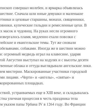
пископ совершал молебен, и ярмарка объявлялась
шествие. Сначала шли юные девушки и маленькие
ветники и цеховые старшины, монахи, священники,
овники, купеческие гильдии и ремесленные цехи. В
х масок и чудовищ. На руках несли огромного
 извергалось пламя, медленно ехали повозки с
ейские и евангельские темы. Тут же сновали
 обезьянами, собаками. Иногда же в шествии можно
: огромный медведь играл на клавесине, ударяя
той Августин выступал на ходулях и с высоты десяти
венные облака и оттуда выглядывали ангельские лики.
ием мистерии. Маскированные участники городской
ми лицами. «Черти» и «ангелы», «святые» и
екорированных площадках.
вий, устраиваемых еще в XIII веке, и складывалась
тна уличная процессия в честь праздника тела
м указом папы Урбана IV в 1264 году. Во Франции