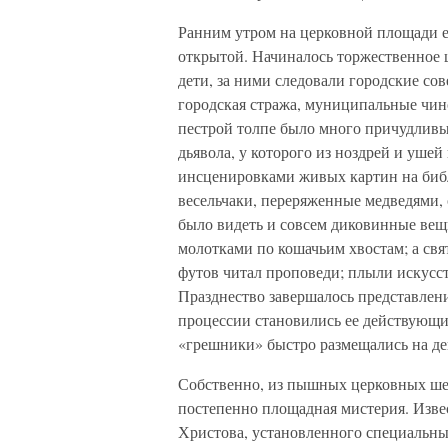
Ранним утром на церковной площади е
открытой. Начиналось торжественное 
дети, за ними следовали городские со
городская стража, муниципальные чин
пестрой толпе было много причудливы
дьявола, у которого из ноздрей и ушей
инсценировками живых картин на библ
весельчаки, переряженные медведями,
было видеть и совсем диковинные вещи
молотками по кошачьим хвостам; а свя
футов читал проповеди; плыли искусст
Празднество завершалось представлен
процессии становились ее действующи
«грешники» быстро размещались на д
Собственно, из пышных церковных шест
постепенно площадная мистерия. Извес
Христова, установленного специальны