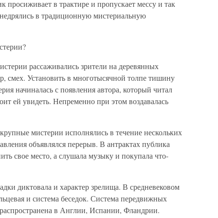
к просиживает в трактире и пропускает мессу и так
внедрялись в традиционную мистериальную
стерии?
мистерии рассаживались зрители на деревянных
р, смех. Установить в многотысячной толпе тишину
ерия начиналась с появления автора, который читал
тоит ей увидеть. Непременно при этом воздавалась
 крупные мистерии исполнялись в течение нескольких
тавления объявлялся перерыв. В антрактах публика
нить свое место, а слушала музыку и покупала что-
адки диктовала и характер зрелища. В средневековом
ольцевая и система беседок. Система передвижных
распространена в Англии, Испании, Фландрии.