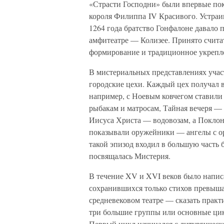
«Страсти Господни» были впервые пок
короля Филиппа IV Красивого. Устраи
1264 года братство Гонфалоне давало 
амфитеатре — Колизее. Принято счита
формирование и традиционное укрепл
В мистериальных представлениях учас
городские цехи. Каждый цех получал в
например, с Ноевым ковчегом ставили
рыбакам и матросам, Тайная вечеря —
Иисуса Христа — водовозам, а Поклон
показывали оружейники — ангелы с ор
такой эпизод входил в большую часть 
посвящалась Мистерия.
В течение XV и XVI веков было напис
сохранившихся только стихов превыша
средневековом театре — сказать практ
три большие группы или основные цик
Первый цикл начинался с литургическ