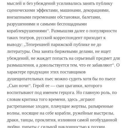
мыслей и без убеждений усиливались занять публику
сценическими эффектами, машинами, декорациями,
внезапными переменами обстановки, балетами,
разрушениями и самыми беспощадными
кораблекрушениями“. Размышляя далее о популярности
таких театров, русский корреспондент приходит к
выводу: „Теперешней парижской публике не до
литературы. Она занята биржевыми делами, не ищет
убеждений, не жаждет попасть на серьезный предмет для
размышления, а довольствуется тем, что ее забавляют“. О
характере продукции этих поставщиков
душещипательных пьес можно судить хотя бы по пьесе
„Сын ночи“. Герой ее — сын цыганки, которого
воспитывают под именем герцога. Но главную роль, по
словам критика того времени, здесь „играют
растрепанные злодеи, плачущие жертвы, разъяренные
волны, носящие на себе корабли, ружейные выстрелы,
драки, танцы, проклятия, излияния самой необузданной
любви, пираты с сильной наклонностью к поэзии,