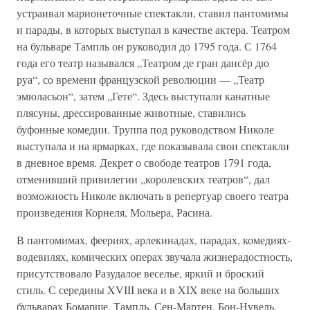
устраивал марионеточные спектакли, ставил пантомимы
и парады, в которых выступал в качестве актера. Театром
на бульваре Тампль он руководил до 1795 года. С 1764
года его театр назывался „Театром де гран дансёр дю
руа“, со времени французской революции — „Театр
эмюласьон“, затем „Гете“. Здесь выступали канатные
плясуны, дрессированные животные, ставились
буфонные комедии. Труппа под руководством Николе
выступала и на ярмарках, где показывала свои спектакли
в дневное время. Декрет о свободе театров 1791 года,
отменивший привилегии „королевских театров“, дал
возможность Николе включать в репертуар своего театра
произведения Корнеля, Мольера, Расина.
В пантомимах, феериях, арлекинадах, парадах, комедиях-
водевилях, комических операх звучала жизнерадостность,
присутствовало Разудалое веселье, яркий и броский
стиль. С середины XVIII века и в XIX веке на больших
бульварах Бомарше, Тампль, Сен-Мартен, Бон-Нувель,