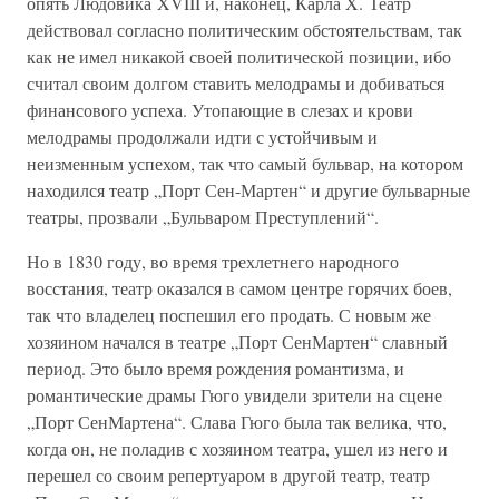
опять Людовика XVIII и, наконец, Карла X. Театр
действовал согласно политическим обстоятельствам, так
как не имел никакой своей политической позиции, ибо
считал своим долгом ставить мелодрамы и добиваться
финансового успеха. Утопающие в слезах и крови
мелодрамы продолжали идти с устойчивым и
неизменным успехом, так что самый бульвар, на котором
находился театр „Порт Сен-Мартен“ и другие бульварные
театры, прозвали „Бульваром Преступлений“.
Но в 1830 году, во время трехлетнего народного
восстания, театр оказался в самом центре горячих боев,
так что владелец поспешил его продать. С новым же
хозяином начался в театре „Порт СенМартен“ славный
период. Это было время рождения романтизма, и
романтические драмы Гюго увидели зрители на сцене
„Порт СенМартена“. Слава Гюго была так велика, что,
когда он, не поладив с хозяином театра, ушел из него и
перешел со своим репертуаром в другой театр, театр