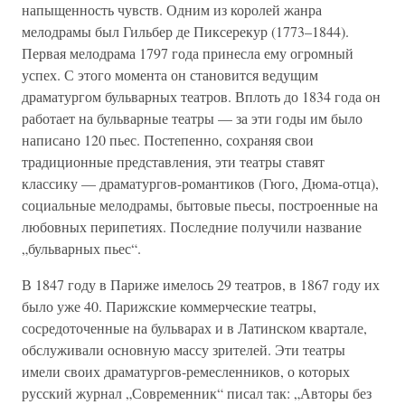
напыщенность чувств. Одним из королей жанра
мелодрамы был Гильбер де Пиксерекур (1773–1844).
Первая мелодрама 1797 года принесла ему огромный
успех. С этого момента он становится ведущим
драматургом бульварных театров. Вплоть до 1834 года он
работает на бульварные театры — за эти годы им было
написано 120 пьес. Постепенно, сохраняя свои
традиционные представления, эти театры ставят
классику — драматургов-романтиков (Гюго, Дюма-отца),
социальные мелодрамы, бытовые пьесы, построенные на
любовных перипетиях. Последние получили название
„бульварных пьес“.
В 1847 году в Париже имелось 29 театров, в 1867 году их
было уже 40. Парижские коммерческие театры,
сосредоточенные на бульварах и в Латинском квартале,
обслуживали основную массу зрителей. Эти театры
имели своих драматургов-ремесленников, о которых
русский журнал „Современник“ писал так: „Авторы без