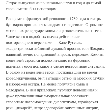
Летраз выпускал из по несколько штук в год и до самой
своей смерти был неистощим.
Во времена французской революции 1789 года в театры
бульваров приникают мелодрамы и водевили. Огромное
место в их репертуаре занимали развлекательные пьесы.
Чаще всего в подобных пьесах действовали
повторяющиеся персонажи — Каде-Руссель,
эксцентрически забавный лукавый простак, или Жокрис,
наивный, вечно попадающий впросак персонаж. Комизм
водевилей строился исключительно на фарсовых
приемах: герои попадают в самые невероятные ситуации.
В одном из водевилей герой, пострадавший во время
кораблекрушения, был вытащен сетью из морских глубин
и изображал осетра. Не менее популярна была и
мелодрама. В ней привлекала публику повышенная и
даже преувеличенная эмоциональная образность,
словесные нагромождения, диалектизмы, тарабарская
речь „дикарей“, неправдоподобие запутанных интриг,