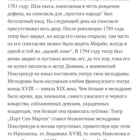
1781 году. Шла пьеса, написанная в честь рождения
дофина, на спектакль для „простого народа“ был
бесплатный вход. На следующий день на спектакле
присутствовал весь двор. После революции 1789 года
театр был закрыт, но когда его снова открыли, там часто
на его спектаклях можно было видеть Мирабо, всегда в
одной и той же „адской ложе“. В 1794 году театр был
вновь закрыт и пустовал восемь лет, до тех пор, пока его
не купил писатель и актер Дюмиан, а знаменитый
Пиксерекур не начал поставлять театру свои мелодрамы.
Мелодрама была насущным хлебом французского театра
конца XVIII — начала XIX века. Чем больше в мелодраме
было крови, яда, кинжалов, самого ужасного и черного
коварства, соблазненных девушек, украденных
младенцев, тем больше она нравилась публике. Театр
„Порт Сен-Мартен“ ставил бесконечные мелодрамы
Пиксерекура и весьма преуспевал, приветствуя при этом
то Наполеона, то Людовика XVIII, то опять Наполеона и