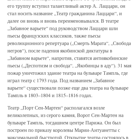
его труппу вступил талантливый актер А. Лаццари, он
стал носить название „Театр гражданина Лаццари“, и
далее он вновь и вновь переименовывался. В театре
„Забавное варьете“ под руководством Лаццари шли
пьесы французских классиков, также пьесы
революционного репертуара („Смерть Марата“, „Свобода
негров“), после падения якобинской диктатуры в
„Забавном варьете“, напротив, ставятся антиякобинские
пьесы („Деспотизм и свобода“, „Якобинцы в аду“). 31 мая
пожар уничтожил здание театра на бульваре Тампль, где
играл театр с 1793 года. Под названием „Забавное
варьете“ существовали позже еще два театра на бульваре
Тампль в 1803–1804 и 1815–1816 годах.
Театр „Порт Сен-Мартен“ располагался возле
великолепных, из серого камня, Ворот Сен-Мартен на
бульваре Тампль, тогдашнем центре Парижа. Он был
построен по приказу королевы Марии-Антуанетты с
максимальной быстротой. Открытие театра состоялось в