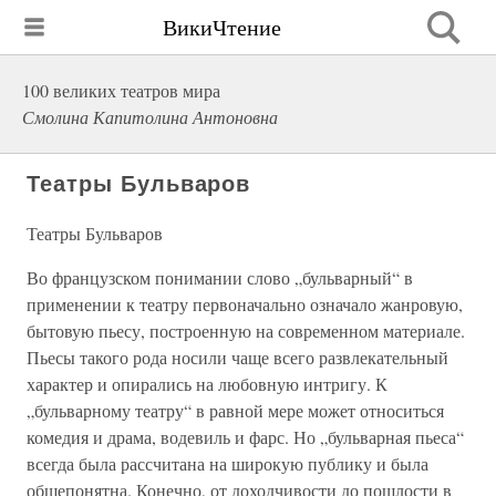
ВикиЧтение
100 великих театров мира
Смолина Капитолина Антоновна
Театры Бульваров
Театры Бульваров
Во французском понимании слово „бульварный“ в
применении к театру первоначально означало жанровую,
бытовую пьесу, построенную на современном материале.
Пьесы такого рода носили чаще всего развлекательный
характер и опирались на любовную интригу. К
„бульварному театру“ в равной мере может относиться
комедия и драма, водевиль и фарс. Но „бульварная пьеса“
всегда была рассчитана на широкую публику и была
общепонятна. Конечно, от доходчивости до пошлости в