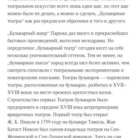
театральном искусстве всего лишь один шаг, но этот шаг
можно было не делать, а можно и сделать. „Бульварные
театры“ как раз предлагали образчики и того и другого.
„Бульварный жанр“ Парижа дал много и прекраснейших
бытовых произведений, вытеснив мелодрамы. Но
определение „бульварный театр“ сегодня несет на себе
несколько уничижительный оттенок. Тем не менее, на
„бульварные пьесы“ народ всегда шел более активно, чем
смотреть спектакли с театральными экспериментами и
новаторскими поисками. Театры бульваров — парижские
театры, расположенные на бульварах, разбитых в XVII–
XVIII веках на месте прежних крепостных валов.
Строительство первых Театров бульваров было
предпринято в середине XVIII века антрепренерами
ярмарочных театров. Первый театр был открыт
Ж. Б. Николе в 1759 году на бульваре Тампль. Жан
Батист Николе был сыном владельца театров на Сен-
Жерменской и Сен-Лоранской ярмарках. Здесь он сам