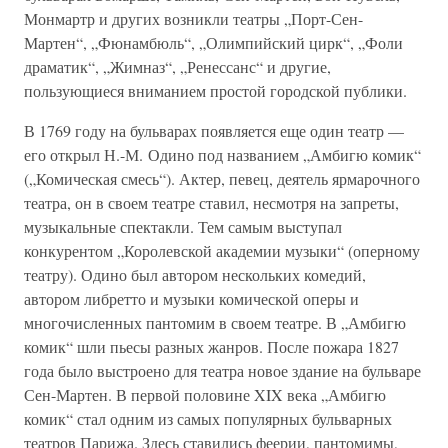
Монмартр и других возникли театры „Порт-Сен-
Мартен“, „Фюнамбюль“, „Олимпийский цирк“, „Фоли
драматик“, „Жимназ“, „Ренессанс“ и другие,
пользующиеся вниманием простой городской публики.
В 1769 году на бульварах появляется еще один театр —
его открыл Н.-М. Одино под названием „Амбигю комик“
(„Комическая смесь“). Актер, певец, деятель ярмарочного
театра, он в своем театре ставил, несмотря на запреты,
музыкальные спектакли. Тем самым выступал
конкурентом „Королевской академии музыки“ (оперному
театру). Одино был автором нескольких комедий,
автором либретто и музыки комической оперы и
многочисленных пантомим в своем театре. В „Амбигю
комик“ шли пьесы разных жанров. После пожара 1827
года было выстроено для театра новое здание на бульваре
Сен-Мартен. В первой половине XIX века „Амбигю
комик“ стал одним из самых популярных бульварных
театров Парижа. Здесь ставились феерии, пантомимы,