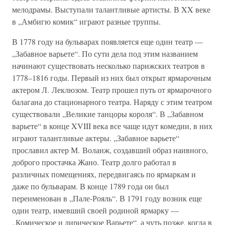
мелодрамы. Выступали талантливые артисты. В XX веке
в „Амбигю комик“ играют разные труппы.
В 1778 году на бульварах появляется еще один театр —
„Забавное варьете“. По сути дела под этим названием
начинают существовать несколько парижских театров в
1778–1816 годы. Первый из них был открыт ярмарочным
актером Л. Леклюзом. Театр прошел путь от ярмарочного
балагана до стационарного театра. Наряду с этим театром
существовали „Великие танцоры короля“. В „Забавном
варьете“ в конце XVIII века все чаще идут комедии, в них
играют талантливые актеры. „Забавное варьете“
прославил актер М. Воланж, создавший образ наивного,
доброго простачка Жано. Театр долго работал в
различных помещениях, передвигаясь по ярмаркам и
даже по бульварам. В конце 1789 года он был
переименован в „Пале-Рояль“. В 1791 году возник еще
один театр, имевший своей родиной ярмарку —
„Комическое и лирическое Варьете“, а чуть позже, когда в