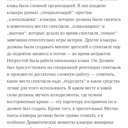
клака была сложной организацией. В нее входили
клакеры разных „специализаций“: простые
„хлопальщики“, клакеры, которые должны были смеяться
в комических местах спектакля; „плакальщики“ и
„знатоки“, которые делали во время спектакля „тонкие“
замечания относительно игры актеров. Другие клакеры
должны были создавать мнение зрителей о спектакле еще
до поднятия занавеса и потом — во время антрактов.
Непростой была работа начальника клаки. Он Должен
был присутствовать на генеральной репетиции спектакля
и произвести достаточно сложную работу — отметить,
какие места спектакля надо „подогреть“ и какие средства
лучше для этого использовать. В каком месте и какой
силы должны звучать аплодисменты, где нужны
восторженные крики — эту партитуру восприятия он и
должен был создать. Кроме того, в трогательных Местах
пьесы клакеры должны были громко плакать, а в
особенно Драматические моменты клакеры-женщины