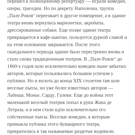
перешел к полноценному репертуару — играли комедии,
оперы, трагедии. Но по декрету Наполеона, труппа
„Пале-Рояля“ переезжает в другое помещение, а в здание
театра вновь вернулись марионетки, акробаты,
дрессированные собаки. Еще позже здание театра
превращается в кафе-шантан, пользуется дурной славой и
на этом основании закрывается. После этого
скандального периода здание было перестроено вновь и
стало снова традиционным театром. В „Пале-Рояле“ до
1860-х годов шли исключительно комедии ныне забытых
авторов, которые пользовались большим успехом у
публики. Но и вплоть до конца XIX столетия там шли
веселые пьесы, но уже более известных авторов —
Лабиша, Монье, Сарду, Галеви. Еще до войны этот
маленький веселый театрик попал в руки Жана де
Летраза, и в нем стали идти исключительно его
собственные пьесы. Веселые комедии, к которым
привыкла публика этого бульварного театра,
превратились в так называемые раздетые водевили.