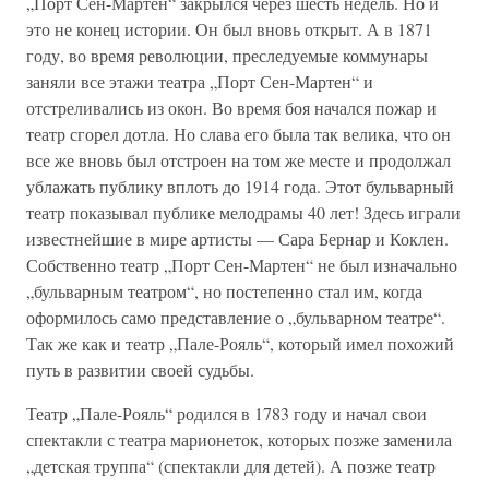
„Порт Сен-Мартен“ закрылся через шесть недель. Но и
это не конец истории. Он был вновь открыт. А в 1871
году, во время революции, преследуемые коммунары
заняли все этажи театра „Порт Сен-Мартен“ и
отстреливались из окон. Во время боя начался пожар и
театр сгорел дотла. Но слава его была так велика, что он
все же вновь был отстроен на том же месте и продолжал
ублажать публику вплоть до 1914 года. Этот бульварный
театр показывал публике мелодрамы 40 лет! Здесь играли
известнейшие в мире артисты — Сара Бернар и Коклен.
Собственно театр „Порт Сен-Мартен“ не был изначально
„бульварным театром“, но постепенно стал им, когда
оформилось само представление о „бульварном театре“.
Так же как и театр „Пале-Рояль“, который имел похожий
путь в развитии своей судьбы.
Театр „Пале-Рояль“ родился в 1783 году и начал свои
спектакли с театра марионеток, которых позже заменила
„детская труппа“ (спектакли для детей). А позже театр