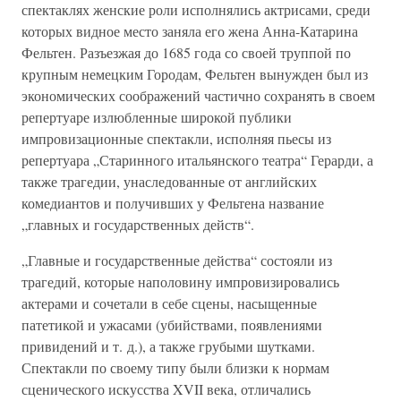
спектаклях женские роли исполнялись актрисами, среди
которых видное место заняла его жена Анна-Катарина
Фельтен. Разъезжая до 1685 года со своей труппой по
крупным немецким Городам, Фельтен вынужден был из
экономических соображений частично сохранять в своем
репертуаре излюбленные широкой публики
импровизационные спектакли, исполняя пьесы из
репертуара „Старинного итальянского театра“ Герарди, а
также трагедии, унаследованные от английских
комедиантов и получивших у Фельтена название
„главных и государственных действ“.
„Главные и государственные действа“ состояли из
трагедий, которые наполовину импровизировались
актерами и сочетали в себе сцены, насыщенные
патетикой и ужасами (убийствами, появлениями
привидений и т. д.), а также грубыми шутками.
Спектакли по своему типу были близки к нормам
сценического искусства XVII века, отличались