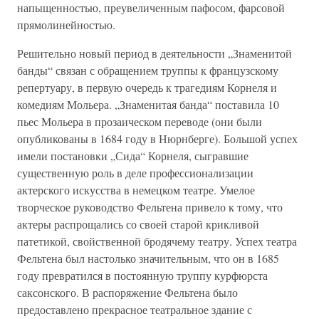
напыщенностью, преувеличенным пафосом, фарсовой
прямолинейностью.
Решительно новый период в деятельности „Знаменитой
банды“ связан с обращением труппы к французскому
репертуару, в первую очередь к трагедиям Корнеля и
комедиям Мольера. „Знаменитая банда“ поставила 10
пьес Мольера в прозаическом переводе (они были
опубликованы в 1684 году в Нюрнберге). Большой успех
имели постановки „Сида“ Корнеля, сыгравшие
существенную роль в деле профессионализации
актерского искусства в немецком театре. Умелое
творческое руководство Фельтена привело к тому, что
актеры распрощались со своей старой крикливой
патетикой, свойственной бродячему театру. Успех театра
Фельтена был настолько значительным, что он в 1685
году превратился в постоянную труппу курфюрста
саксонского. В распоряжение Фельтена было
предоставлено прекрасное театральное здание с