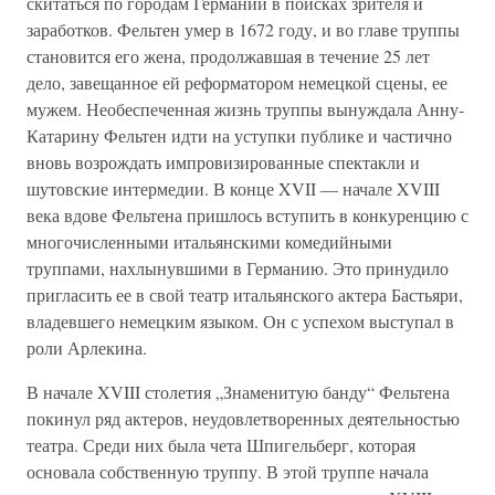
скитаться по городам Германии в поисках зрителя и
заработков. Фельтен умер в 1672 году, и во главе труппы
становится его жена, продолжавшая в течение 25 лет
дело, завещанное ей реформатором немецкой сцены, ее
мужем. Необеспеченная жизнь труппы вынуждала Анну-
Катарину Фельтен идти на уступки публике и частично
вновь возрождать импровизированные спектакли и
шутовские интермедии. В конце XVII — начале XVIII
века вдове Фельтена пришлось вступить в конкуренцию с
многочисленными итальянскими комедийными
труппами, нахлынувшими в Германию. Это принудило
пригласить ее в свой театр итальянского актера Бастьяри,
владевшего немецким языком. Он с успехом выступал в
роли Арлекина.
В начале XVIII столетия „Знаменитую банду“ Фельтена
покинул ряд актеров, неудовлетворенных деятельностью
театра. Среди них была чета Шпигельберг, которая
основала собственную труппу. В этой труппе начала