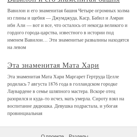
Вавилон и его знаменитая башня Четыре огромных холма
из глины и щебня — Джумджуда, Каср, Бабил и Амран
ибн Али — вот и все, что осталось от некогда великого и
гордого города-царства, известного в истории под
именем Вавилон… Эти знаменитые развалины находятся
на левом
Эта знаменитая Мата Хари
Эта знаменитая Мата Хари Маргарет Гертруда Целле
родилась 7 августа 1876 года в голландском городке
Лаувардене в семье шляпного мастера. Вскоре отец
разорился и куда–то исчез, мать умерла. Сироту взял на
воспитание дядюшка. Девушка подрастала, и убогая
провинциальная
О проекте
Разделы