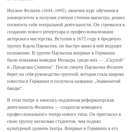
Иоганн Фельтен (1644–1692), окончив курс обучения в
университете и получив ученую степень магистра, решил
посвятить себя театральной деятельности. Он стремился к
созданию нового репертуара и профессионализации
актерского мастерства. Вступив в 1672 году в бродячую
труппу Карла Паульсена, он быстро занял в ней ведущее
положение. В труппе Паульсена впервые в Германии
были показаны комедии Мольера, среди них — „Скупой“
и „Проделки Скапена“. После смерти Паульсена Фельтен
берет на себя руководство труппой, которая стала широко
известна в Германии и получила название „Знаменитой
банды“.
В этом театре и началась подлинная реформаторская
деятельность Фельтена — создателя немецкого
профессионального театра нового типа. Он пригласил в
свою труппу несколько студентов, чем поднял
культурный уровень театра. Впервые в Германии в его