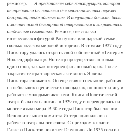
режиссер. —
Я представлял себе конструкцию, которая
не требовала бы занавеса для многочисленных перемен
декораций, необходимых нам. В полушарии должны были
с молниеносной быстротой открываться и закрываться
отдельные сегменты».
Режиссер не столько
интересовался фигурой Распутина или царской семьи,
сколько «куском мировой истории». В этом же 1927 году
Пискатору удалось открыть свой собственный «Театер ам
Ноллендорфплатц». Но театр просуществовал только
один сезон, так как потерпел финансовый крах. После
закрытия театра творческая активность Эрвина
Пискатора снижается. Он еще ставит спектакли, работая
на небольших сценических площадках, он пишет книгу и
работает с молодыми актерами. Книга «Политический
театр» была им написана в 1929 году и переводилась на
многие языки мира. В 30-е годы Пискатор был членом
Исполнительного комитета Интернационального
рабочего театрального союза. С приходом к власти
Гитлера Пискатор покидает Германию. До 1935 года он