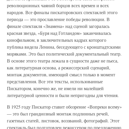
революционных чаяний борцов всех времен и всех
народов. Все финалы пискаторовских спектаклей этого
периода — это прославление победы революции. В
финале спектакля «Знамена» над сценой загоралась
красная звезда, «Буря над Готландом» заканчивалась
кинофильмом, в заключительных кадрах которого
публика видела Ленина, беседующего с кронштадтскими
моряками. Это был политический документальный театр.
В основе этого театра лежала в сущности даже не пьеса,
как литературная основа, а режиссерский сценарий,
монтаж документов, имеющий смысл только в момент
представления. Все эти тексты, использованные
Пискатором, конечно же, не имели ни малейшей
литературной ценности и были непригодны для чтения.
В 1925 году Пискатор ставит обозрение «Вопреки всему»
— это был грандиозный монтаж подлинных речей,
газетных статей, листовок, воззваний, фотографий. Этот
спектакль был подготовлен режиссером по предложению