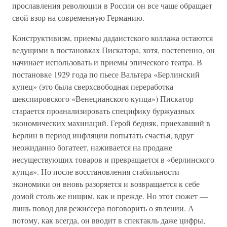
прославления революции в России он все чаще обращает
свой взор на современную Германию.
Конструктивизм, приемы дадаистского коллажа остаются
ведущими в постановках Пискатора, хотя, постепенно, он
начинает использовать и приемы эпического театра. В
постановке 1929 года по пьесе Вальтера «Берлинский
купец» (это была сверхсвободная переработка
шекспировского «Венецианского купца») Пискатор
старается проанализировать специфику буржуазных
экономических махинаций. Герой бедняк, приехавший в
Берлин в период инфляции попытать счастья, вдруг
неожиданно богатеет, наживается на продаже
несуществующих товаров и превращается в «берлинского
купца». Но после восстановления стабильности
экономики он вновь разоряется и возвращается к себе
домой столь же нищим, как и прежде. Но этот сюжет —
лишь повод для режиссера поговорить о явлении. А
потому, как всегда, он вводит в спектакль даже цифры,