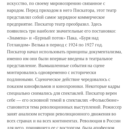
искусство, по своему мировоззрению связанное с
народом. Перед приходом в него Пискатора, этот театр
представлял собой самое заурядное коммерческое
предприятие. Пискатор театр преобразил. Здесь
появились три наиболее значительные его постановки:
«Знамена» и «Бурный поток» Пака, «Буря над
Готландом» Велька в период с 1924 по 1927 год.
Пискатор начал использовать принципы документализма,
именно им они были впервые введены в театральное
представление. Вымышленные события на сцене
монтировались одновременно с исторически
подлинными. Сценическое действие чередовалось с
показом кинофильмов и кинохроники. Некоторые кадры
специально снимались для спектаклей. Пискатор верен
себе — его основной темой в спектаклях «Фольксбюне»
становится тема революционных выступлений. Режиссер
занят анализом истории революционного движения во
всех странах и на всех континентах. Революция в России
для него, принявшего ее с восторгом, была апофеозом