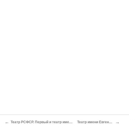
←
→
Театр РСФСР. Первый и театр имени Мейерхольда (ТИМ)
Театр имени Евгения Вахтангова