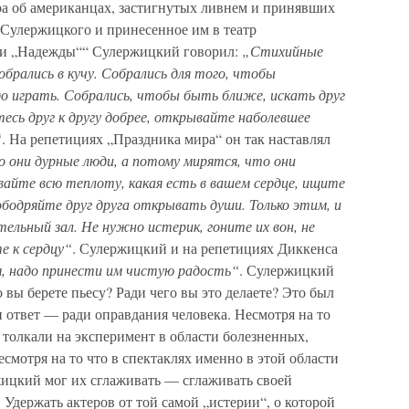
ра об американцах, застигнутых ливнем и принявших
 Сулержицкого и принесенное им в театр
ли „Надежды““ Сулержицкий говорил:
„Стихийные
обрались в кучу. Собрались для того, чтобы
о играть. Собрались, чтобы быть ближе, искать друг
есь друг к другу добрее, открывайте наболевшее
“
. На репетициях „Праздника мира“ он так наставлял
о они дурные люди, а потому мирятся, что они
вайте всю теплоту, какая есть в вашем сердце, ищите
 ободряйте друг друга открывать души. Только этим, и
тельный зал. Не нужно истерик, гоните их вон, не
е к сердцу“
. Сулержицкий и на репетициях Диккенса
, надо принести им чистую радость“
. Сулержицкий
о вы берете пьесу? Ради чего вы это делаете? Это был
и ответ — ради оправдания человека. Несмотря на то
 толкали на эксперимент в области болезненных,
мотря на то что в спектаклях именно в этой области
ицкий мог их сглаживать — сглаживать своей
 Удержать актеров от той самой „истерии“, о которой