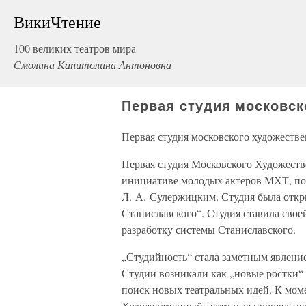
ВикиЧтение
100 великих театров мира
Смолина Капитолина Антоновна
Первая студия московск
Первая студия московского художестве
Первая студия Московского Художестве
инициативе молодых актеров МХТ, по
Л. А. Сулержицким. Студия была откр
Станиславского“. Студия ставила сво
разработку системы Станиславского.
„Студийность“ стала заметным явление
Студии возникали как „новые ростки“
поиск новых театральных идей. К мо
Художественный театр уже прошел твор