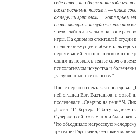
себе нервы, на общем тоне издерганно
расстроенными нервами, — прием сов
актеру, ни зрителям, — хотя прием э
нервы актера, а не художественное в
чрезвычайно актуально на фоне распр
игры. На одном из спектаклей студии
страшно возмущен и обвинил актеров в 
переживаний, что они только внешне 
одним из первых в театре своего врем
психологизмом искусства и болезненн
„углубленный психологизм“.
После первого спектакля последовал 
ней студиец Евг. Вахтангов, и с этой 
последовали „Сверчок на печи“ Ч. Ди
„Потоп“ Г. Бергера. Работу над всеми
Сулержицкий, хотя у них и были разны
Что объединяло матросскую мелодраму
трагедию Гауптмана, сентиментальный