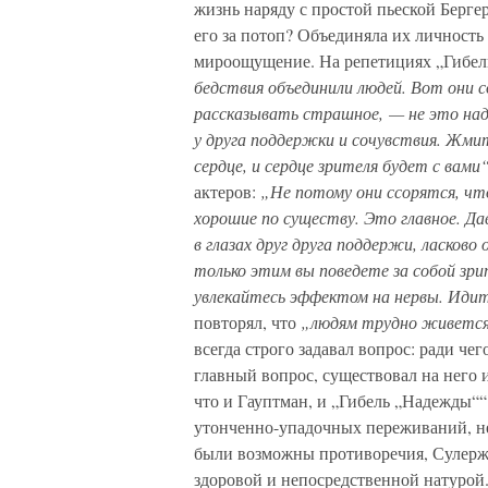
жизнь наряду с простой пьеской Берге
его за потоп? Объединяла их личность
мироощущение. На репетициях „Гибе
бедствия объединили людей. Вот они с
рассказывать страшное, — не это над
у друга поддержки и сочувствия. Жмит
сердце, и сердце зрителя будет с вами
актеров:
„Не потому они ссорятся, чт
хорошие по существу. Это главное. Да
в глазах друг друга поддержи, ласково
только этим вы поведете за собой зри
увлекайтесь эффектом на нервы. Идит
повторял, что
„людям трудно живется
всегда строго задавал вопрос: ради чег
главный вопрос, существовал на него 
что и Гауптман, и „Гибель „Надежды““
утонченно-упадочных переживаний, нес
были возможны противоречия, Сулерж
здоровой и непосредственной натурой.