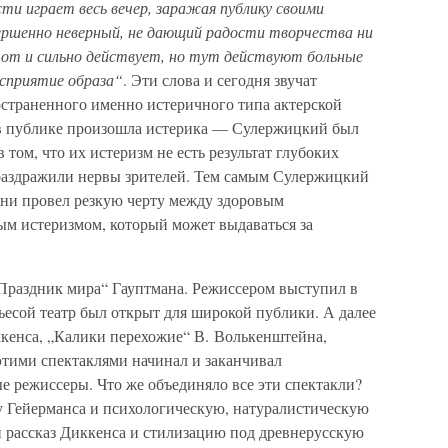
сти играет весь вечер, заражая публику своими
ершенно неверный, не дающий радости творчества ни
тот и сильно действует, но тут действуют больные
осприятие образа“
. Эти слова и сегодня звучат
остраненного именно истеричного типа актерской
 в публике произошла истерика — Сулержицкий был
том, что их истеризм не есть результат глубоких
раздражили нервы зрителей. Тем самым Сулержицкий
ени провел резкую черту между здоровым
ым истеризмом, который может выдаваться за
„Праздник мира“ Гауптмана. Режиссером выступил в
пьесой театр был открыт для широкой публики. А далее
ккенса, „Калики перехожие“ В. Волькенштейна,
 этими спектаклями начинал и заканчивал
е режиссеры. Что же объединяло все эти спектакли?
 Гейерманса и психологическую, натуралистическую
 рассказ Диккенса и стилизацию под древнерусскую