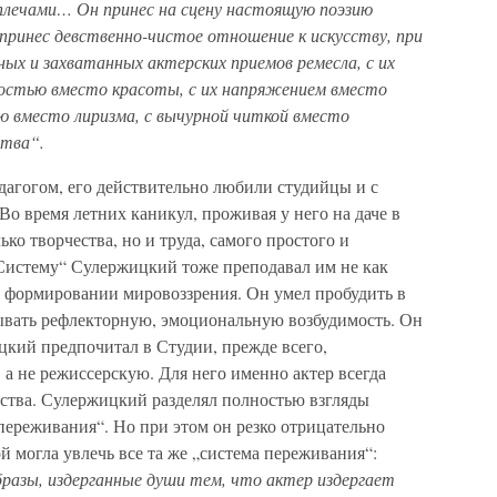
а плечами… Он принес на сцену настоящую поэзию
 принес девственно-чистое отношение к искусству, при
ных и захватанных актерских приемов ремесла, с их
остью вместо красоты, с их напряжением вместо
 вместо лиризма, с вычурной читкой вместо
ства“.
дагогом, его действительно любили студийцы и с
Во время летних каникул, проживая у него на даче в
ько творчества, но и труда, самого простого и
„Систему“ Сулержицкий тоже преподавал им не как
в формировании мировоззрения. Он умел пробудить в
тывать рефлекторную, эмоциональную возбудимость. Он
цкий предпочитал в Студии, прежде всего,
 а не режиссерскую. Для него именно актер всегда
сства. Сулержицкий разделял полностью взгляды
переживания“. Но при этом он резко отрицательно
ой могла увлечь все та же „система переживания“:
бразы, издерганные души тем, что актер издергает