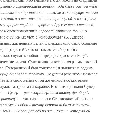
едственно сценическими делами.
„Он был в равной мере
чительство, проповедничество лежали в существе его
 жить и в театре и вне театра другой жизнью, чем
ыла форма студии — форма содружества и тесного,
е и сосредоточеннее передать зрителю то, что
ил в ощущениях тех, с кем работал“
(Б. Алперс).
главных жизненных целей Сулержицкого было создание
а и радостей“, что он так хотел „бороться с
тью, служить любви и природе, красоте и Богу“.
тические задачи. Сулержицкий все время размышлял об
ва. Сулержицкий был толстовец и являлся не редким
 чужд был и авантюризму. „Мудрым ребенком“ называл
еатр в свою жизнь с той же легкостью, как ранее
лужил матросом на корабле. Его в театре звали Сулер.
к“, „Сулер — революционер, толстовец, духобор“,
ериканец“
— так называл его Станиславский в своих
р принес с собой в театр огромный багаж свежего,
 земли. Он собирал его по всей России, которую он