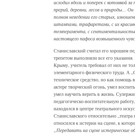
исходил вдоль и поперек с котомкой з
прерий, деревни, лесов и природы… Он
полном неведении его старых, изношен
штампами, трафаретами, с их красив
темперамента, с сентиментальностью
настоящего пафоса возвышенного чув
Станиславский считал его хорошим пе
трепетом выполняли все его указания. 
Крыму, учитель требовал от них не тол
элементарного физического труда. А 
техническое средство, но как помощь 
актере творческий огонь, умел воспи
умел научить верить в жизнь. Сулержи
педагогическо-воспитательную работу,
находился в центре театрального иску
Станиславского относительно „театра 
относился к истерии на сцене, к котор
„Передавать на сцене истерические о