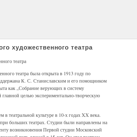
ого художественного театра
нного театра
нного театра была открыта в 1913 году по
ддержана К. С. Станиславским и его помощником
ыта как „Собрание верующих в систему
ей главной целью экспериментально-творческую
м в театральной культуре в 10-х годах XX века.
 при больших театрах. Студии были направлены на
менту возникновения Первой студии Московский
ческий путь длиной в 15 лет. Он стал театром,