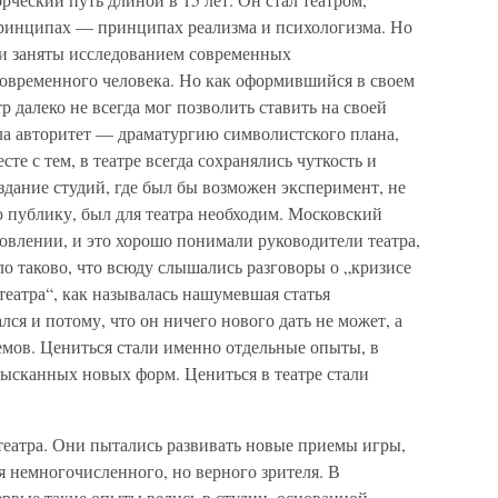
ринципах — принципах реализма и психологизма. Но
и заняты исследованием современных
современного человека. Но как оформившийся в своем
 далеко не всегда мог позволить ставить на своей
ла авторитет — драматургию символистского плана,
те с тем, в театре всегда сохранялись чуткость и
оздание студий, где был бы возможен эксперимент, не
 публику, был для театра необходим. Московский
овлении, и это хорошо понимали руководители театра,
ло таково, что всюду слышались разговоры о „кризисе
театра“, как называлась нашумевшая статья
ся и потому, что он ничего нового дать не может, а
емов. Цениться стали именно отдельные опыты, в
зысканных новых форм. Цениться в театре стали
театра. Они пытались развивать новые приемы игры,
я немногочисленного, но верного зрителя. В
рвые такие опыты велись в студии, основанной