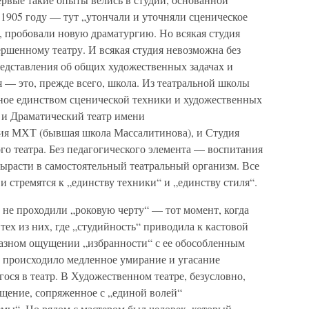
1905 году — тут „утончали и уточняли сценическое
, пробовали новую драматургию. Но всякая студия
ршенному театру. И всякая студия невозможна без
едставления об общих художественных задачах и
я — это, прежде всего, школа. Из театральной школы
нное единством сценической техники и художественных
 и Драматический театр имени
дия МХТ (бывшая школа Массалитинова), и Студия
го театра. Без педагогического элемента — воспитания
вырасти в самостоятельный театральный организм. Все
 и стремятся к „единству техники“ и „единству стиля“.
 не проходили „роковую черту“ — тот момент, когда
 тех из них, где „студийность“ приводила к кастовой
разном ощущении „избранности“ с ее обособленным
, происходило медленное умирание и угасание
гося в театр. В Художественном театре, безусловно,
щение, сопряженное с „единой волей“
темы“. Но рядом с мастером был человек, который