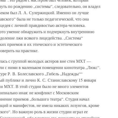
путь по рождению „системы“, следовательно, он владел
веком был Л. А. Сулержицкий. Именно он лучше
авского“ была не только педагогической, что она
цедея с личной правдивостью актера-человека.
 это умение обнаружить и подчеркнуть внутреннюю
еодоление лжи всякого лицедейства. „Система“
ких приемов и их этического и эстетического
оверить на практике.
елась с группой молодых актеров вне стен МХТ —
ли с ними в маленьком помещении кинотеатра „Люкс“.
уре Р. В. Болеславского „Гибель „Надежды““
ый публике и лично К. С. Станиславскому 15 января
ии МХТ. В этой студии было не много элементов
нципиально иная: не конфликт с Московским
чнение приемов „большого театра“. Студия начал
раций и манифестов, не имела никаких лозунгов, кроме
кого“. Но важную роль в жизни студии играл ее
Сулержицкий, ибо влияние его личности на студийцев