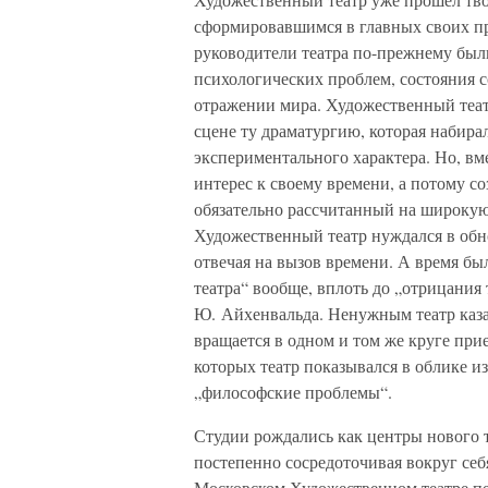
сформировавшимся в главных своих п
руководители театра по-прежнему был
психологических проблем, состояния 
отражении мира. Художественный театр
сцене ту драматургию, которая набира
экспериментального характера. Но, вмес
интерес к своему времени, а потому с
обязательно рассчитанный на широкую
Художественный театр нуждался в обн
отвечая на вызов времени. А время бы
театра“ вообще, вплоть до „отрицания 
Ю. Айхенвальда. Ненужным театр казал
вращается в одном и том же круге при
которых театр показывался в облике и
„философские проблемы“.
Студии рождались как центры нового 
постепенно сосредоточивая вокруг себ
Московском Художественном театре пе