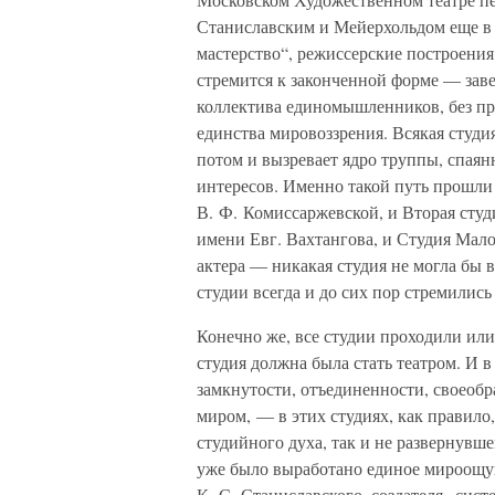
Станиславским и Мейерхольдом еще в 
мастерство“, режиссерские построения
стремится к законченной форме — заве
коллектива единомышленников, без пр
единства мировоззрения. Всякая студи
потом и вызревает ядро труппы, спая
интересов. Именно такой путь прошли
В. Ф. Комиссаржевской, и Вторая сту
имени Евг. Вахтангова, и Студия Мало
актера — никакая студия не могла бы 
студии всегда и до сих пор стремились
Конечно же, все студии проходили или
студия должна была стать театром. И в
замкнутости, отъединенности, своеоб
миром, — в этих студиях, как правило
студийного духа, так и не развернувше
уже было выработано единое мироощу
К. С. Станиславского, создателя „сис