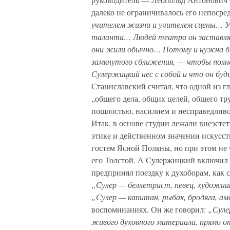
далеко не ограничивалось его непоср
учителем жизни и учителем сцены… У
таланта… Людей театра он заставлял
они жили обычно… Потому и нужна б
замкнутого сближения, — чтобы полне
Сулержицкий нес с собой и что он буд
Станиславский считал, что одной из 
„общего дела, общих целей, общего труд
пошлостью, насилием и несправедливос
Итак, в основе студии лежали внеэсте
этике и действенном значении искусст
гостем Ясной Поляны, но при этом не
его Толстой. А Сулержицкий включил т
предпринял поездку к духоборам, как с
„Сулер — беллетрист, певец, художни
„Сулер — капитан, рыбак, бродяга, ам
воспоминаниях. Он же говорил:
„Суле
живого духовного материала, прямо от