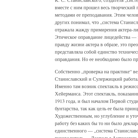
вместе с ним прошел весь творческий 
методами ее преподавания. Этим чело
других понимал, что „система Станисл
отражала жажду примирения актера-ли
Этическое оправдание лицедейства —
правду жизни актера в образе, это пр
представляла собой единство техничес
оправдания. Но ее необходимо было пр
Собственно „проверка на практике“ в
Станиславский и Сулержицкий работа
Именно там возник спектакль в режисс
Хейерманса. Этот спектакль, показанн
1913 года, и был началом Первой студ
бунтарства, так как цель ее была при
Художественным, но углубление и уто
работу без каких бы то ни было декла
единственного — „система Станиславс
руководитель — Леопольд Антонович 