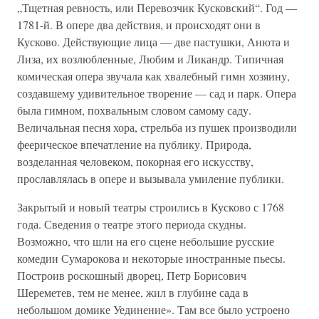
„Тщетная ревность, или Перевозчик Кусковский“. Год —
1781-й. В опере два действия, и происходят они в
Кусково. Действующие лица — две пастушки, Анюта и
Лиза, их возлюбленные, Любим и Ликандр. Типичная
комическая опера звучала как хвалебный гимн хозяину,
создавшему удивительное творение — сад и парк. Опера
была гимном, похвальным словом самому саду.
Величальная песня хора, стрельба из пушек производили
феерическое впечатление на публику. Природа,
возделанная человеком, покорная его искусству,
прославлялась в опере и вызывала умиление публики.
Закрытый и новый театры строились в Кусково с 1768
года. Сведения о театре этого периода скудны.
Возможно, что шли на его сцене небольшие русские
комедии Сумарокова и некоторые иностранные пьесы.
Построив роскошный дворец, Петр Борисович
Шереметев, тем не менее, жил в глубине сада в
небольшом домике Уединение». Там все было устроено