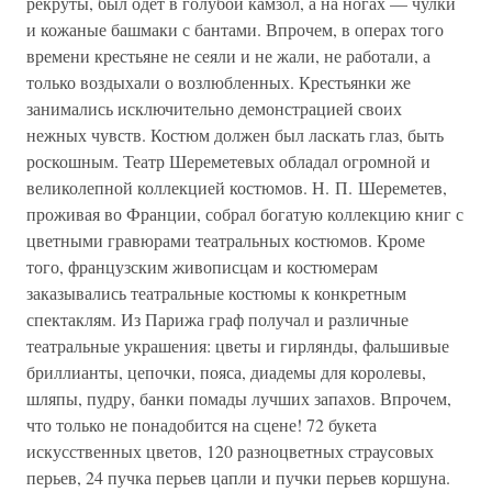
рекруты, был одет в голубой камзол, а на ногах — чулки
и кожаные башмаки с бантами. Впрочем, в операх того
времени крестьяне не сеяли и не жали, не работали, а
только воздыхали о возлюбленных. Крестьянки же
занимались исключительно демонстрацией своих
нежных чувств. Костюм должен был ласкать глаз, быть
роскошным. Театр Шереметевых обладал огромной и
великолепной коллекцией костюмов. Н. П. Шереметев,
проживая во Франции, собрал богатую коллекцию книг с
цветными гравюрами театральных костюмов. Кроме
того, французским живописцам и костюмерам
заказывались театральные костюмы к конкретным
спектаклям. Из Парижа граф получал и различные
театральные украшения: цветы и гирлянды, фальшивые
бриллианты, цепочки, пояса, диадемы для королевы,
шляпы, пудру, банки помады лучших запахов. Впрочем,
что только не понадобится на сцене! 72 букета
искусственных цветов, 120 разноцветных страусовых
перьев, 24 пучка перьев цапли и пучки перьев коршуна.