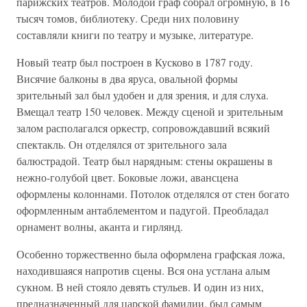
парижских театров. Молодой граф собрал огромную, в 16
тысяч томов, библиотеку. Среди них половину
составляли книги по театру и музыке, литературе.
Новый театр был построен в Кусково в 1787 году.
Висячие балконы в два яруса, овальной формы
зрительный зал был удобен и для зрения, и для слуха.
Вмещал театр 150 человек. Между сценой и зрительным
залом располагался оркестр, сопровождавший всякий
спектакль. Он отделялся от зрительного зала
балюстрадой. Театр был нарядным: стены окрашены в
нежно-голубой цвет. Боковые ложи, авансцена
оформлены колоннами. Потолок отделялся от стен богато
оформленным антаблементом и падугой. Преобладал
орнамент волны, аканта и гирлянд.
Особенно торжественно была оформлена графская ложа,
находившаяся напротив сцены. Вся она устлана алым
сукном. В ней стояло девять стульев. И один из них,
предназначенный для царской фамилии, был самым