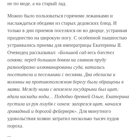
не по моде, а на старый лад.
Можно было пользоваться горячими лежанками и
наслаждаться обедами из старых дедовских блюд. И
только в дни приемов поселялся он во дворце, устраивая
празднество на широкую ногу. С особенной пышностью
устраивались приемы для императрицы Екатерины II.
Очевидец рассказывал:
«Большой сад весь блестел
огнями; перед большим домом на главном пруду
разнообразно иллюминированы суда, катались
посетители и песельники с песнями. Два обелиска и
колонны на противоположном берегу были обращены в
маяки. Между ними с вензелем государыни был щит;
вдали каскады воды… Подобно древней Ольге, Екатерина
пустила из рук голубя с огнем: загорелся щит, начался
громадный и дорогой фейерверк»
. Для минутного
удовольствия хозяин затратил несколько тысяч пудов
пороха.