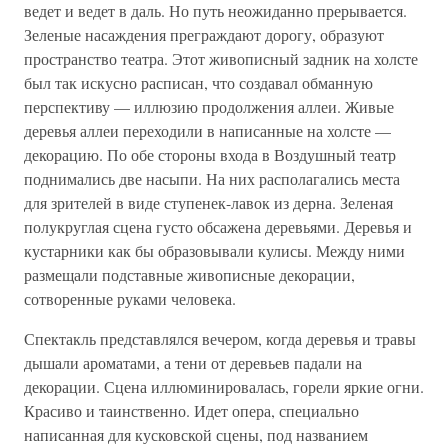
ведет и ведет в даль. Но путь неожиданно прерывается.
Зеленые насаждения преграждают дорогу, образуют
пространство театра. Этот живописный задник на холсте
был так искусно расписан, что создавал обманную
перспективу — иллюзию продолжения аллеи. Живые
деревья аллеи переходили в написанные на холсте —
декорацию. По обе стороны входа в Воздушный театр
поднимались две насыпи. На них располагались места
для зрителей в виде ступенек-лавок из дерна. Зеленая
полукруглая сцена густо обсажена деревьями. Деревья и
кустарники как бы образовывали кулисы. Между ними
размещали подставные живописные декорации,
сотворенные руками человека.
Спектакль представлялся вечером, когда деревья и травы
дышали ароматами, а тени от деревьев падали на
декорации. Сцена иллюминировалась, горели яркие огни.
Красиво и таинственно. Идет опера, специально
написанная для кусковской сцены, под названием