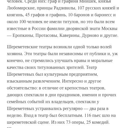
человек. Среди них: граф и графиня Мнишек, князья
Любомирские, принцы Радзивилы, 107 русских князей и
княгинь, 45 графов и графинь, 10 баронов и баронесс и
около 100 человек не имели титулов, но это были всем
известные в России фамилии дворянской знати Москвы
— Еропкины, Протасовы, Каверины, Дурново и другие.
Шереметевские театры возникли одной только волей
хозяина. Эти театры были независимы от публики и, уж
конечно, не стремились улучшать нравы и моральные
качества своих титулованных зрителей. Театр
Шереметевых был культурным предприятием,
изысканным развлечением. Интересно и другое
обстоятельство: в отличие от крепостных театров,
дающих спектакли в дни праздников, именин и прочих
семейных событий их владельцев, спектакли у
Шереметевых устраивались регулярно — два раза в
неделю. Вход в театр был бесплатным. 116 пьес шло на
шереметевской сцене. Из них 73 оперы, 25 комедий.