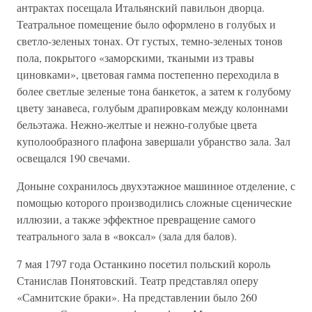
антрактах посещала Итальянский павильон дворца.
Театральное помещение было оформлено в голубых и
светло-зеленых тонах. От густых, темно-зеленых тонов
пола, покрытого «заморскими, ткаными из травы
циновками», цветовая гамма постепенно переходила в
более светлые зеленые тона банкеток, а затем к голубому
цвету занавеса, голубым драпировкам между колоннами
бельэтажа. Нежно-желтые и нежно-голубые цвета
куполообразного плафона завершали убранство зала. Зал
освещался 190 свечами.
Доныне сохранилось двухэтажное машинное отделение, с
помощью которого производились сложные сценические
иллюзии, а также эффектное превращение самого
театрального зала в «воксал» (зала для балов).
7 мая 1797 года Останкино посетил польский король
Станислав Понятовский. Театр представлял оперу
«Самнитские браки». На представлении было 260