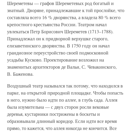
Шереметевы — графов Шереметевых род богатый и
знатный. Дворяне, принадлежавшие к той прослойке, что
составляла всего 16 % дворянства, а владела 80 % всего
крепостного крестьянства России. Театром начал
увлекаться Петр Борисович Шереметев (1713–1788).
Принадлежал он к придворной верхушке старого,
елизаветинского дворянства. В 1750 году он начал
грандиозное переустройство своей подмосковной
усадьбы Кусково. Проектирование возложил на
знаменитых архитекторов де Вальи, С. Чевакинского,
В. Баженова.
Воздушный театр назывался так потому, что находился в
парке, на открытой природной площадке. Чтобы попасть
в него, нужно было идти по аллее, в глубь сада. Аллея
была изумительна — с двух сторон росли вековые
деревья, кустарники пострижены в боскеты и
образовывали длинный коридор. Если идти все время
прямо, то кажется, что аллея никогда не кончится. Все