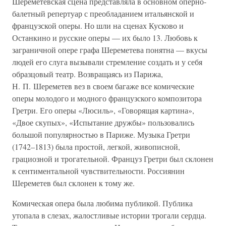
Шереметевская сцена представляла в основном оперно-
балетный репертуар с преобладанием итальянской и
французской оперы. Но шли на сценах Кусково и
Останкино и русские оперы — их было 13. Любовь к
заграничной опере графа Шереметева понятна — вкусы
людей его слуга вызывали стремление создать и у себя
образцовый театр. Возвращаясь из Парижа,
Н. П. Шереметев вез в своем багаже все комические
оперы молодого и модного французского композитора
Гретри. Его оперы «Люсиль», «Говорящая картина»,
«Двое скупых», «Испытание дружбы» пользовались
большой популярностью в Париже. Музыка Гретри
(1742–1813) была простой, легкой, живописной,
грациозной и трогательной. Француз Гретри был склонен
к сентиментальной чувствительности. Россиянин
Шереметев был склонен к тому же.
Комическая опера была любима публикой. Публика
утопала в слезах, жалостливые истории трогали сердца.