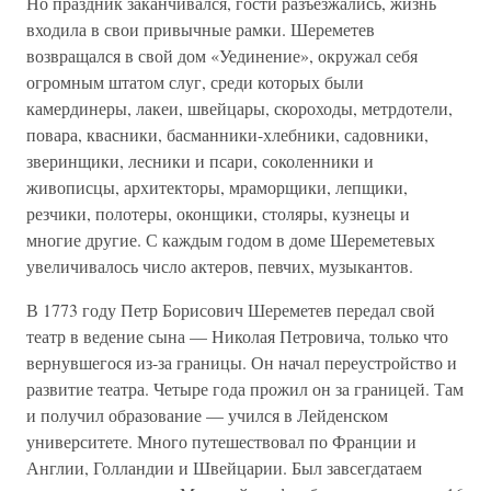
Но праздник заканчивался, гости разъезжались, жизнь
входила в свои привычные рамки. Шереметев
возвращался в свой дом «Уединение», окружал себя
огромным штатом слуг, среди которых были
камердинеры, лакеи, швейцары, скороходы, метрдотели,
повара, квасники, басманники-хлебники, садовники,
зверинщики, лесники и псари, соколенники и
живописцы, архитекторы, мраморщики, лепщики,
резчики, полотеры, оконщики, столяры, кузнецы и
многие другие. С каждым годом в доме Шереметевых
увеличивалось число актеров, певчих, музыкантов.
В 1773 году Петр Борисович Шереметев передал свой
театр в ведение сына — Николая Петровича, только что
вернувшегося из-за границы. Он начал переустройство и
развитие театра. Четыре года прожил он за границей. Там
и получил образование — учился в Лейденском
университете. Много путешествовал по Франции и
Англии, Голландии и Швейцарии. Был завсегдатаем