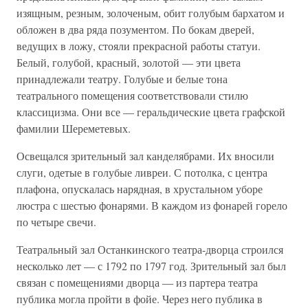
изящным, резным, золоченым, обит голубым бархатом и
обложен в два ряда позументом. По бокам дверей,
ведущих в ложу, стояли прекрасной работы статуи.
Белый, голубой, красный, золотой — эти цвета
принадлежали театру. Голубые и белые тона
театрального помещения соответствовали стилю
классицизма. Они все — геральдические цвета графской
фамилии Шереметевых.
Освещался зрительный зал канделябрами. Их вносили
слуги, одетые в голубые ливреи. С потолка, с центра
плафона, опускалась нарядная, в хрустальном уборе
люстра с шестью фонарями. В каждом из фонарей горело
по четыре свечи.
Театральный зал Останкинского театра-дворца строился
несколько лет — с 1792 по 1797 год. Зрительный зал был
связан с помещениями дворца — из партера театра
публика могла пройти в фойе. Через него публика в