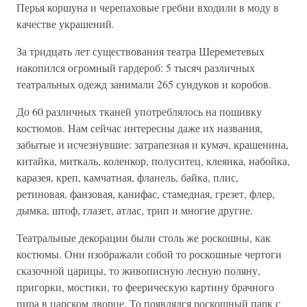
Перья коршуна и черепаховые гребни входили в моду в
качестве украшений.
За тридцать лет существования театра Шереметевых
накопился огромный гардероб: 5 тысяч различных
театральных одежд занимали 265 сундуков и коробов.
До 60 различных тканей употреблялось на пошивку
костюмов. Нам сейчас интересны даже их названия,
забытые и исчезнувшие: затрапезная и кумач, крашенина,
китайка, миткаль, коленкор, полуситец, клеянка, набойка,
каразея, креп, камчатная, фланель, байка, плис,
ретиновая, фанзовая, канифас, стамедная, грезет, флер,
дымка, штоф, глазет, атлас, трип и многие другие.
Театральные декорации были столь же роскошны, как
костюмы. Они изображали собой то роскошные чертоги
сказочной царицы, то живописную лесную поляну,
пригорки, мостики, то феерическую картину брачного
пира в царском дворце. То появлялся роскошный парк с