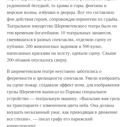
уединенной беседкой, то храмы и горы, фонтаны и
морские волны, избушки и дворцы. Все это составляло
фон действия героев, сопровождая перипетии их судьбы.
Театральное имущество Шереметевского театра было по
тем временам богатейшим. 10 театральных занавесов,
сменявшихся в разных спектаклях, отделяли сцену от
публики. 200 живописных задников и 500 кулис,
написанных красками на холсту, одевали сцену. Свыше
200 облаков опускалось сверху.
В шереметевском театре неустанно заботились о
фееричности и зрелищности спектакля. Умели изобразить
на сцене пожар, создавали эффект ночи, для изображения
грозы Шереметев выписал из Парижа специальное
устройство — театральную машину. «Высылаю вам грозу
на транспаранте с изменением цвета неба. Она должна
внушать несказанный ужас, как приводящая в движение
все стихии», — писал графу его парижский
корреспондент.