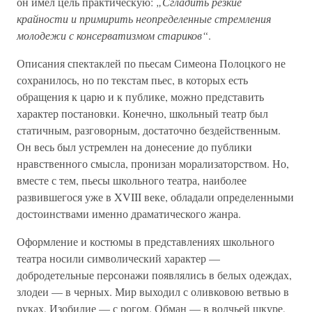
он имел цель практическую:
„Сгладить резкие
крайности и примирить неопределенные стремления
молодежи с консерватизмом стариков“
.
Описания спектаклей по пьесам Симеона Полоцкого не
сохранилось, но по текстам пьес, в которых есть
обращения к царю и к публике, можно представить
характер постановки. Конечно, школьный театр был
статичным, разговорным, достаточно бездейственным.
Он весь был устремлен на донесение до публики
нравственного смысла, пронизан морализаторством. Но,
вместе с тем, пьесы школьного театра, наиболее
развившегося уже в XVIII веке, обладали определенными
достоинствами именно драматического жанра.
Оформление и костюмы в представлениях школьного
театра носили символический характер —
добродетельные персонажи появлялись в белых одеждах,
злодеи — в черных. Мир выходил с оливковою ветвью в
руках, Изобилие — с рогом. Обман — в волчьей шкуре,