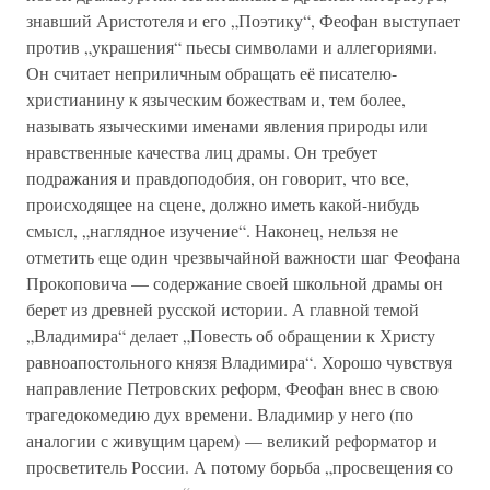
знавший Аристотеля и его „Поэтику“, Феофан выступает
против „украшения“ пьесы символами и аллегориями.
Он считает неприличным обращать её писателю-
христианину к языческим божествам и, тем более,
называть языческими именами явления природы или
нравственные качества лиц драмы. Он требует
подражания и правдоподобия, он говорит, что все,
происходящее на сцене, должно иметь какой-нибудь
смысл, „наглядное изучение“. Наконец, нельзя не
отметить еще один чрезвычайной важности шаг Феофана
Прокоповича — содержание своей школьной драмы он
берет из древней русской истории. А главной темой
„Владимира“ делает „Повесть об обращении к Христу
равноапостольного князя Владимира“. Хорошо чувствуя
направление Петровских реформ, Феофан внес в свою
трагедокомедию дух времени. Владимир у него (по
аналогии с живущим царем) — великий реформатор и
просветитель России. А потому борьба „просвещения со