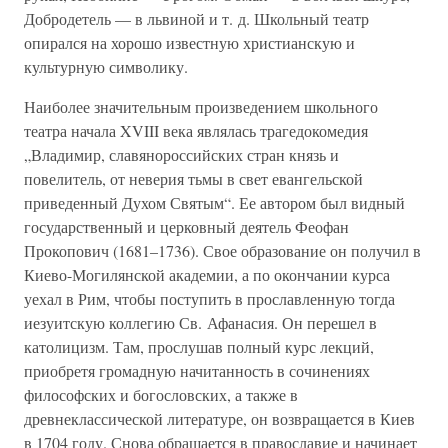
Добродетель — в львиной и т. д. Школьный театр
опирался на хорошо известную христианскую и
культурную символику.
Наиболее значительным произведением школьного
театра начала XVIII века являлась трагедокомедия
„Владимир, славянороссийских стран князь и
повелитель, от неверия тьмы в свет евангельской
приведенный Духом Святым“. Ее автором был видный
государственный и церковный деятель Феофан
Прокопович (1681–1736). Свое образование он получил в
Киево-Могилянской академии, а по окончании курса
уехал в Рим, чтобы поступить в прославленную тогда
иезуитскую коллегию Св. Афанасия. Он перешел в
католицизм. Там, прослушав полный курс лекций,
приобретя громадную начитанность в сочинениях
философских и богословских, а также в
древнеклассической литературе, он возвращается в Киев
в 1704 году. Снова обращается в православие и начинает