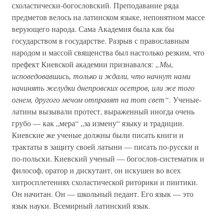
схоластически-богословский. Преподавание ряда
предметов велось на латинском языке, непонятном массе
верующего народа. Сама Академия была как бы
государством в государстве. Разрыв с православным
народом и массой священства был настолько резким, что
префект Киевской академии признавался:
„Мы,
исповедовавшись, только и ждали, что начнут нами
начинять желудки днепровских осетров, или же того
огнем, другого мечом отправят на тот свет“
. Ученые-
латины вызывали протест, выраженный иногда очень
грубо — как „мера“ „за измену“ языку и традиции.
Киевские же ученые должны были писать книги и
трактаты в защиту своей латыни — писать по-русски и
по-польски. Киевский ученый — богослов-систематик и
философ, оратор и дискутант, он искушен во всех
хитросплетениях схоластической риторики и пиитики.
Он начитан. Он — школьный педант. Его язык — это
язык науки. Всемирный латинский язык.