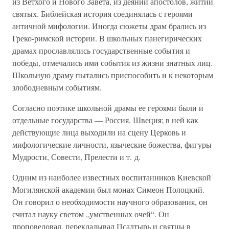
из Ветхого и Нового Завета, из деяний апостолов, житий
святых. Библейская история соединялась с героями
античной мифологии. Иногда сюжеты драм брались из
Греко-римской истории. В школьных панегирических
драмах прославлялись государственные события и
победы, отмечались ими события из жизни знатных лиц.
Школьную драму пытались приспособить и к некоторым
злободневным событиям.
Согласно поэтике школьной драмы ее героями были и
отдельные государства — Россия, Швеция; в ней как
действующие лица выходили на сцену Церковь и
мифологические личности, языческие божества, фигуры
Мудрости, Совести, Прелести и т. д.
Одним из наиболее известных воспитанников Киевской
Могилянской академии был монах Симеон Полоцкий.
Он говорил о необходимости научного образования, он
считал науку светом „умственных очей“. Он
проповедовал, перекладывал Псалтырь и святцы в