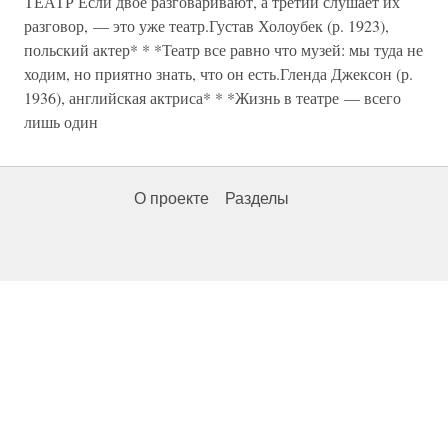
ТЕАТР Если двое разговаривают, а третий слушает их
разговор, — это уже театр.Густав Холоубек (р. 1923),
польский актер* * *Театр все равно что музей: мы туда не
ходим, но приятно знать, что он есть.Гленда Джексон (р.
1936), английская актриса* * *Жизнь в театре — всего
лишь один
О проекте
Разделы