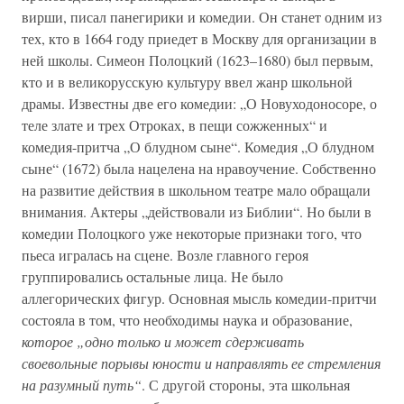
вирши, писал панегирики и комедии. Он станет одним из
тех, кто в 1664 году приедет в Москву для организации в
ней школы. Симеон Полоцкий (1623–1680) был первым,
кто и в великорусскую культуру ввел жанр школьной
драмы. Известны две его комедии: „О Новуходоносоре, о
теле злате и трех Отроках, в пещи сожженных“ и
комедия-притча „О блудном сыне“. Комедия „О блудном
сыне“ (1672) была нацелена на нравоучение. Собственно
на развитие действия в школьном театре мало обращали
внимания. Актеры „действовали из Библии“. Но были в
комедии Полоцкого уже некоторые признаки того, что
пьеса игралась на сцене. Возле главного героя
группировались остальные лица. Не было
аллегорических фигур. Основная мысль комедии-притчи
состояла в том, что необходимы наука и образование,
которое „одно только и может сдерживать
своевольные порывы юности и направлять ее стремления
на разумный путь“
. С другой стороны, эта школьная