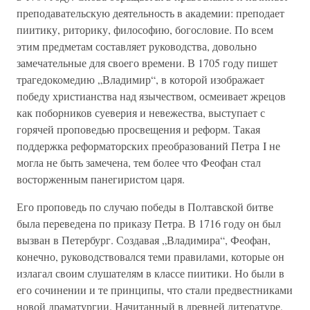
преподавательскую деятельность в академии: преподает
пиитику, риторику, философию, богословие. По всем
этим предметам составляет руководства, довольно
замечательные для своего времени. В 1705 году пишет
трагедокомедию „Владимир“, в которой изображает
победу христианства над язычеством, осмеивает жрецов
как поборников суеверия и невежества, выступает с
горячей проповедью просвещения и реформ. Такая
поддержка реформаторских преобразований Петра I не
могла не быть замечена, тем более что Феофан стал
восторженным панегиристом царя.
Его проповедь по случаю победы в Полтавской битве
была переведена по приказу Петра. В 1716 году он был
вызван в Петербург. Создавая „Владимира“, Феофан,
конечно, руководствовался теми правилами, которые он
излагал своим слушателям в классе пиитики. Но были в
его сочинении и те принципы, что стали предвестниками
новой драматургии. Начитанный в древней литературе,