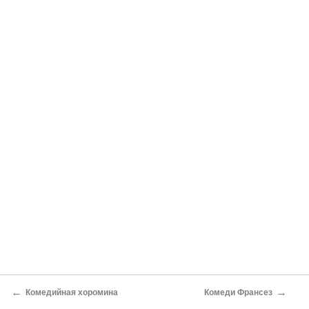
←
→
Комедийная хоромина
Комеди Франсез