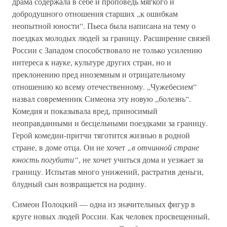
драма содержала в себе и проповедь мягкого и
добродушного отношения старших „к ошибкам
неопытной юности“. Пьеса была написана на тему о
поездках молодых людей за границу. Расширение связей
России с Западом способствовало не только усилению
интереса к науке, культуре других стран, но и
преклонению пред иноземным и отрицательному
отношению ко всему отечественному. „Чужебесием“
назвал современник Симеона эту новую „болезнь“.
Комедия и показывала вред, приносимый
неоправданными и бесцельными поездками за границу.
Герой комедии-притчи тяготится жизнью в родной
стране, в доме отца. Он не хочет
„в отчинной стране
юность погубити“
, не хочет учиться дома и уезжает за
границу. Испытав много унижений, растратив деньги,
блудный сын возвращается на родину.
Симеон Полоцкий — одна из значительных фигур в
круге новых людей России. Как человек просвещенный,