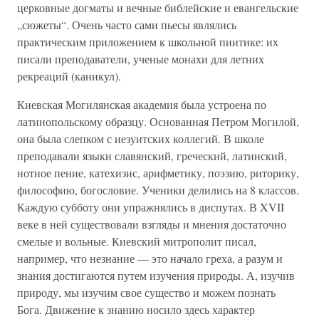
церковные догматы и вечные библейские и евангельские
„сюжеты“. Очень часто сами пьесы являлись
практическим приложением к школьной пиитике: их
писали преподаватели, ученые монахи для летних
рекреаций (каникул).
Киевская Могилянская академия была устроена по
латинопольскому образцу. Основанная Петром Могилой,
она была слепком с иезуитских коллегий. В школе
преподавали языки славянский, греческий, латинский,
нотное пение, катехизис, арифметику, поэзию, риторику,
философию, богословие. Ученики делились на 8 классов.
Каждую субботу они упражнялись в диспутах. В XVII
веке в ней существовали взгляды и мнения достаточно
смелые и вольные. Киевский митрополит писал,
например, что незнание — это начало греха, а разум и
знания достигаются путем изучения природы. А, изучив
природу, мы изучим свое существо и можем познать
Бога. Движение к знанию носило здесь характер