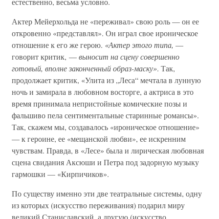
естественно, весьма условно.
Актер Мейерхольда не «переживал» свою роль — он ее
откровенно «представлял». Он играл свое ироническое
отношение к его же герою.
«Актер этого типа,
—
говорит критик, —
выносит на сцену совершенно
готовый, вполне законченный образ-маску»
. Так,
продолжает критик, «Улита из „Леса“ мечтала в лунную
ночь и замирала в любовном восторге, а актриса в это
время принимала непристойные комические позы и
фальшиво пела сентиментальные старинные романсы».
Так, скажем мы, создавалось «ироническое отношение»
— к героине, ее «мещанской любви», ее искренним
чувствам. Правда, в «Лесе» была и лирическая любовная
сцена свидания Аксюши и Петра под задорную музыку
гармошки — «Кирпичиков».
По существу именно эти две театральные системы, одну
из которых (искусство переживания) подарил миру
великий Станиславский, а другую (искусство