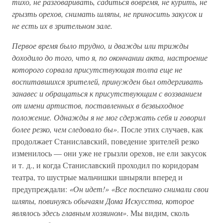
тихо, не разговаривать, садиться вовремя, не курить, не
грызть орехов, снимать шляпы, не приносить закусок и
не есть их в зрительном зале.
Первое время было трудно, и дважды или трижды
доходило до того, что я, по окончании акта, настроение
которого сорвала присутствующая толпа еще не
воспитавшихся зрителей, принужден был отдергивать
занавес и обращаться к присутствующим с воззванием
от имени артистов, поставленных в безвыходное
положение. Однажды я не мог сдержать себя и говорил
более резко, чем следовало бы»
. После этих случаев, как
продолжает Станиславский, поведение зрителей резко
изменилось — они уже не грызли орехов, не ели закусок
и т. д., и когда Станиславский проходил по коридорам
театра, то шустрые мальчишки шныряли вперед и
предупреждали:
«Он идет!» «Все поспешно снимали свои
шляпы, повинуясь обычаям Дома Искусства, которое
являлось здесь главным хозяином»
. Мы видим, сколь