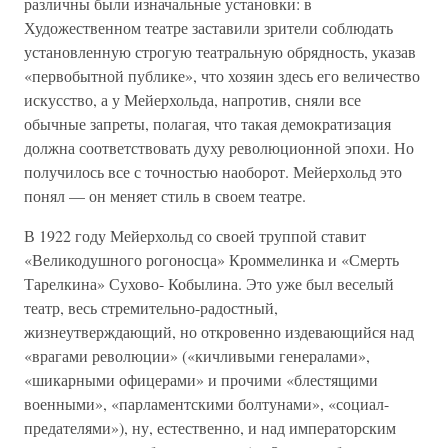
различны были изначальные установки: в
Художественном театре заставили зрители соблюдать
установленную строгую театральную обрядность, указав
«первобытной публике», что хозяин здесь его величество
искусство, а у Мейерхольда, напротив, сняли все
обычные запреты, полагая, что такая демократизация
должна соответствовать духу революционной эпохи. Но
получилось все с точностью наоборот. Мейерхольд это
понял — он меняет стиль в своем театре.
В 1922 году Мейерхольд со своей труппой ставит
«Великодушного рогоносца» Кроммелинка и «Смерть
Тарелкина» Сухово- Кобылина. Это уже был веселый
театр, весь стремительно-радостный,
жизнеутверждающий, но откровенно издевающийся над
«врагами революции» («кичливыми генералами»,
«шикарными офицерами» и прочими «блестящими
военными», «парламентскими болтунами», «социал-
предателями»), ну, естественно, и над императорским