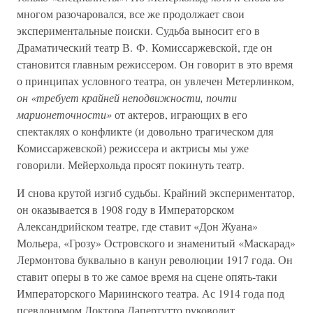
многом разочаровался, все же продолжает свои
экспериментальные поиски. Судьба выносит его в
Драматический театр В. Ф. Комиссаржевской, где он
становится главным режиссером. Он говорит в это время
о принципах условного театра, он увлечен Метерлинком,
он «требует крайней неподвижности, почти
марионеточности»
от актеров, играющих в его
спектаклях о конфликте (и довольно трагическом для
Комиссаржевской) режиссера и актрисы мы уже
говорили. Мейерхольда просят покинуть театр.
И снова крутой изгиб судьбы. Крайний экспериментатор,
он оказывается в 1908 году в Императорском
Александрийском театре, где ставит «Дон Жуана»
Мольера, «Грозу» Островского и знаменитый «Маскарад»
Лермонтова буквально в канун революции 1917 года. Он
ставит оперы в то же самое время на сцене опять-таки
Императорского Мариинского театра. Ас 1914 года под
псевдонимом Доктора Дапертутто руководит