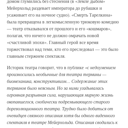
домом глумились без стеснения (в «Земле дыбом»
Мейерхольд раздевает императора до рубашки и
усаживает его на ночное судно). «Смерть Тарелкина»
была превращена в легкомысленную трюковую комедию
— театр отказывался от прошлого и его «кошмаров»,
полагая, что ничего не должно омрачать новой
«счастливой эпохи». Главный герой все время
торжествовал над теми, кто его преследовал — это было
главным стержнем спектакля.
Историк театра говорит, что в публике
«с недоумением
произносились необычные для театра термины —
биомеханика, конструктивизм… Содержание этих
терминов было неясным. Но за ними угадывалась
огромная разрывная сила, нарушающая мирную жизнь
окопавшегося, снобически подремывающего старого
дореволюционного театра. Трудно было добиться от
очевидцев связного описания хотя бы одного виденного
спектакля в театре Мейерхольда. Описания сводились к