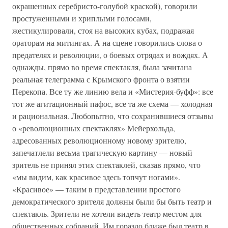
окрашенных серебристо-голубой краской), говорили
простуженными и хриплыми голосами,
жестикулировали, стоя на высоких кубах, подражая
ораторам на митингах. А на сцене говорились слова о
предателях и революции, о боевых отрядах и вождях. А
однажды, прямо во время спектакля, была зачитана
реальная телеграмма с Крымского фронта о взятии
Перекопа. Все ту же линию вела и «Мистерия-буфф»: все
тот же агитационный пафос, все та же схема — холодная
и рациональная. Любопытно, что сохранившиеся отзывы
о «революционных спектаклях» Мейерхольда,
адресованных революционному новому зрителю,
запечатлели весьма трагическую картину — новый
зритель не принял этих спектаклей, сказав прямо, что
«мы видим, как красивое здесь топчут ногами».
«Красивое» — таким в представлении простого
демократического зрителя должны были бы быть театр и
спектакль. Зрители не хотели видеть театр местом для
общественных собраний. Им гораздо ближе был театр в