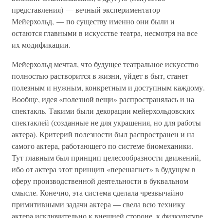
представления) — вечный экспериментатор
Мейерхольд, — по существу именно они были и
остаются главными в искусстве театра, несмотря на все
их модификации.
Мейерхольд мечтал, что будущее театральное искусство
полностью растворится в жизни, уйдет в быт, станет
полезным и нужным, конкретным и доступным каждому.
Вообще, идея «полезной вещи» распространялась и на
спектакль. Такими были декорации мейерхольдовских
спектаклей (созданные не для украшения, но для работы
актера). Критерий полезности был распространен и на
самого актера, работающего по системе биомеханики.
Тут главным был принцип целесообразности движений,
ибо от актера этот принцип «перешагнет» в будущем в
сферу производственной деятельности в буквальном
смысле. Конечно, эта система сделала чрезвычайно
примитивными задачи актера — свела всю технику
актера исключительно к внешней стороне, к физкультуре.