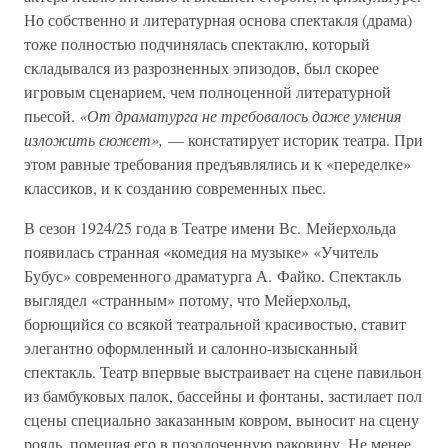
Но собственно и литературная основа спектакля (драма)
тоже полностью подчинялась спектаклю, который
складывался из разрозненных эпизодов, был скорее
игровым сценарием, чем полноценной литературной
пьесой.
«От драматурга не требовалось даже умения
изложить сюжет»,
— констатирует историк театра. При
этом равные требования предъявлялись и к «переделке»
классиков, и к созданию современных пьес.
В сезон 1924/25 года в Театре имени Вс. Мейерхольда
появилась странная «комедия на музыке» «Учитель
Бубус» современного драматурга А. Файко. Спектакль
выглядел «странным» потому, что Мейерхольд,
борющийся со всякой театральной красивостью, ставит
элегантно оформленный и салонно-изысканный
спектакль. Театр впервые выстраивает на сцене павильон
из бамбуковых палок, бассейны и фонтаны, застилает пол
сцены специально заказанным ковром, выносит на сцену
рояль, помещая его в позолоченную раковину. Не менее