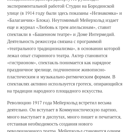
экспериментальной работой Студии на Бородинской
улице (в 1914 году были здесь показаны «Незнакомка» и
«Балаганчик» Блока). Неутомимый Мейерхольд издает
еще и журнал «Любовь к трем апельсинам», ставит
спектакли в «Башенном театре» и Доме Интермедий.
Деятельность режиссера связана с программой
«театрального традиционализма», в основании которой
лежал опыт старинного театра. Актер становится
«гистрионом», спектакль понимается как нарядное
праздничное зрелище, подчиненное живописно-
пластическим и музыкально-ритмическим формам. В
спектаклях активно используется гротеск, опирающийся
на традиции народного площадного искусства.
Революцию 1917 года Мейерхольд встретил весьма
деятельно. Он вступает в Коммунистическую партию,
много выступает в диспутах, много пишет и печатается,
отстаивая необходимость создания нового
революционного театра. Мейерхольд становится одним