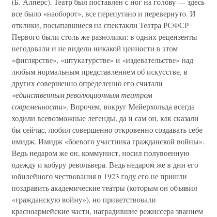
(Б. Алперс). Театр был поставлен с ног на голову — здесь
все было «наоборот», все перепутано и перевернуто. И
отклики, посыпавшиеся на спектакли Театра РСФСР
Первого были столь же разнолики: в одних рецензенты
негодовали и не видели никакой ценности в этом
«фиглярстве», «штукатурстве» и «издевательстве» над
любым нормальным представлением об искусстве, в
других совершенно определенно его считали
«единственным революционным театром
современности»
. Впрочем, вокруг Мейерхольда всегда
ходили всевозможные легенды, да и сам он, как сказали
бы сейчас, любил совершенно откровенно создавать себе
имидж. Имидж «боевого участника гражданской войны».
Ведь недаром же он, коммунист, носил полувоенную
одежду и кобуру револьвера. Ведь недаром же в дни его
юбилейного чествования в 1923 году его не пришли
поздравить академические театры (которым он объявил
«гражданскую войну»), но приветствовали
красноармейские части, наградившие режиссера званием