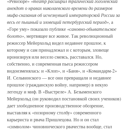
«Ревизоре»
«театр расширил трагический гоголевский
анекдот о нравах николаевского времени до размеров
мифа-сказания об исчезнувшей императорской России за
весь ее пышный и зловещий петербургский период»
, а
«Горе уму» показало публике
«сановно-обывательское
болото»
, мертвящее все живое. Так революционный
режиссер Мейерхольд видел недавнее прошлое, к
которому и сам принадлежал и с которым, зловеще
иронизируя или весело смеясь, расставался. Но,
собственно, и современная пьеса режиссером
видоизменялась: и «Клоп», и «Баня», и «Командарм-2»
И. Сельвинского — все они превращали и недавнее
прошлое (гражданскую войну, например) в некую
легенду и миф. В «Выстреле» А. Безыменского
Мейерхольд (он руководил постановкой своих учеников)
дает злободневное производственное обозрение,
выставляя к «позорному столбу» современного
карьериста и рвача Пришлецова. Но и он стал
«символом» чиновнического рвачества вообще, стал