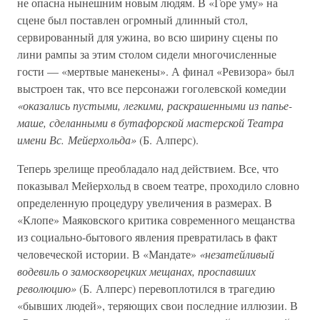
не опасна нынешним новым людям. В «Горе уму» на
сцене был поставлен огромный длинный стол,
сервированный для ужина, во всю ширину сцены по
лини рампы за этим столом сидели многочисленные
гости — «мертвые манекены». А финал «Ревизора» был
выстроен так, что все персонажи гоголевской комедии
«оказались пустыми, легкими, раскрашенными из папье-
маше, сделанными в бутафорской мастерской Театра
имени Вс. Мейерхольда»
(Б. Алперс).
Теперь зрелище преобладало над действием. Все, что
показывал Мейерхольд в своем театре, проходило словно
определенную процедуру увеличения в размерах. В
«Клопе» Маяковского критика современного мещанства
из социально-бытового явления превратилась в факт
человеческой истории. В «Мандате»
«незатейливый
водевиль о замоскворецких мещанах, проспавших
революцию»
(Б. Алперс) перевоплотился в трагедию
«бывших людей», теряющих свои последние иллюзии. В