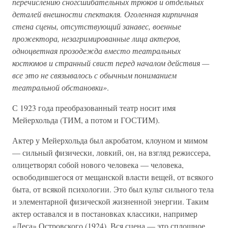
перечислению сногсшибательных трюков и отдельных
деталей внешности спектакля. Оголенная кирпичная
стена сцены, отсутствующий занавес, военные
прожектора, незагримированные лица актеров,
одноцветная прозодежда вместо театральных
костюмов и странный свист перед началом действия —
все это не связывалось с обычным пониманием
театральной обстановки»
.
С 1923 года преобразованный театр носит имя
Мейерхольда (ТИМ, а потом и ГОСТИМ).
Актер у Мейерхольда был акробатом, клоуном и мимом
— сильный физически, ловкий, он, на взгляд режиссера,
олицетворял собой нового человека — человека,
освободившегося от мещанской власти вещей, от всякого
быта, от всякой психологии. Это был культ сильного тела
и элементарной физической жизненной энергии. Таким
актер оставался и в постановках классики, например
«Леса» Островского (1924). Вся сцена — это сплошное