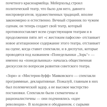
почетного красноармейца. Мейерхольд строил
политический театр, что было для него, давнего
ниспровергателя, художественных традиций, вполне
закономерно и естественно. Вечный странник по чужим
сценам, он теперь создает свой театр, который
противопоставляет всем существующим театрам и в
продолжении пяти лет «с жестоким пафосом» отстаивает
новое агитационное содержание этого театра, отстаивает
на сцене, когда ставит спектакли, и в диспутах, которые
проводятся под названием «Понедельники „Зорь“» —
именно на «понедельниках» началась общественная
дискуссия по вопросам развития советского театра.
«Зори» и «Мистерия-буфф» Маяковского — спектакли
программные, декларативные. Пожалуй, главным в них
был полемический задор, а не высокое мастерство
постановки. Спектакли были схематичны и
рационалистичны — они подчинялись «идее
революции». В холодном и ободранном, с сырыми