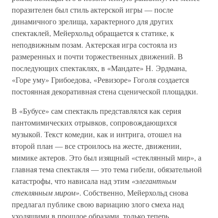
поразителен был стиль актерской игры — после
динамичного зрелища, характерного для других
спектаклей, Мейерхольд обращается к статике, к
неподвижным позам. Актерская игра состояла из
размеренных и почти торжественных движений. В
последующих спектаклях, в «Мандате» Н. Эрдмана,
«Горе уму» Грибоедова, «Ревизоре» Гоголя создается
постоянная декоративная стена сценической площадки.
В «Бубусе» сам спектакль представлялся как серия
пантомимических отрывков, сопровождающихся
музыкой. Текст комедии, как и интрига, отошел на
второй план — все строилось на жесте, движении,
мимике актеров. Это был изящный «стеклянный мир», а
главная тема спектакля — это тема гибели, обязательной
катастрофы, что нависала над этим
«элегантным
стеклянным миром»
. Собственно, Мейерхольд снова
предлагал публике свою вариацию злого смеха над
уходящими в прошлое образами, только теперь