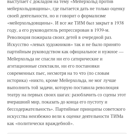
выступает с докладом на тему «Мейерхольд против
мейерхольдовщины», где пытается дать не только оценку
своей деятельности, но и говорит о формализме
«мейерхольдовщины». И все же ТИМ был закрыт в 1938
году, а его руководитель репрессирован в 1939-м.
Революция пожирала своих детей в очередной раз.
Искусство «левых художников» так и не было принято
партийным руководством как официальное и нужное —
Мейерхольда не спасли ни его сатирические и
агитационные спектакли, ни его постановки
современных пьес, несмотря на то что (по словам
историка) «никто, кроме Мейерхольда, не мог лучше
выполнить той задачи, которую поставила революция
театру на первых своих шагах: разоблачить со сцены этот
вчерашний мир, показать до конца его пустоту и
бессодержательность». Партийные принципы советского
искусства неизбежно вели к оценке деятельности ТИМа
как «политически враждебной».