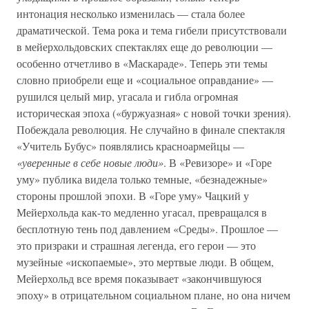
интонация несколько изменилась — стала более
драматической. Тема рока и тема гибели присутствовали
в мейерхольдовских спектаклях еще до революции —
особенно отчетливо в «Маскараде». Теперь эти темы
словно приобрели еще и «социальное оправдание» —
рушился целый мир, угасала и гибла огромная
историческая эпоха («буржуазная» с новой точки зрения).
Побеждала революция. Не случайно в финале спектакля
«Учитель Бубус» появлялись красноармейцы —
«уверенные в себе новые люди»
. В «Ревизоре» и «Горе
уму» публика видела только темные, «безнадежные»
стороны прошлой эпохи. В «Горе уму» Чацкий у
Мейерхольда как-то медленно угасал, превращался в
бесплотную тень под давлением «Среды». Прошлое —
это призраки и страшная легенда, его герои — это
музейные «ископаемые», это мертвые люди. В общем,
Мейерхольд все время показывает «закончившуюся
эпоху» в отрицательном социальном плане, но она ничем