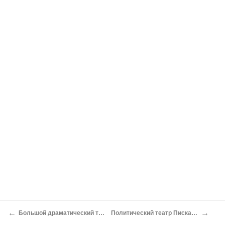
←
→
Большой драматический театр
Политический театр Пискатора