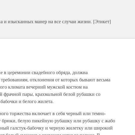
а и изысканных манер на все случаи жизни. [Этикет]
 в церемонии свадебного обряда, должна
 требованиям, отклонения от которых бывают весьма
ого климата вечерний мужской костюм на
ой фрачной пары, крахмальной белой рубашки со
-бабочки и белого жилета.
ого торжества включает в себя черный или темно-
у брюки, белую пикейную рубашку или рубашку с жабо
рный галстук-бабочку и черную жилетку или широкий
ают белый смокинг с широким черным поясом. В