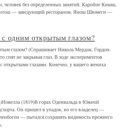
и, человек без определенных занятий, Каройне Кишш,
антош — заведующий рестораном, Янош Шюмеги —
 с одним открытым глазом?
ытым глазом? (Спрашивает Николь Мердок, Гордон-
о спят не закрывая глаз. В ходе экспериментов
 с открытыми глазами. Конечно, у вашего жениха
om)Новелла (1819)В горах Оденвальда в Южной
схорта. Он пришел в упадок, но его владелец —
ленбоген — пытался сохранять видимость прежнего
,