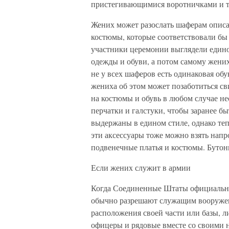
пристегивающимися воротничками и т
Жених может разослать шаферам описа
костюмы, которые соответствовали бы с
участники церемонии выглядели единоо
одежды и обуви, а потом самому жених
не у всех шаферов есть одинаковая об
жениха об этом может позаботиться сви
на костюмы и обувь в любом случае н
перчатки и галстуки, чтобы заранее бы
выдержаны в едином стиле, однако теп
эти аксессуары тоже можно взять напро
подвенечные платья и костюмы. Бутон
Если жених служит в армии
Когда Соединенные Штаты официально
обычно разрешают служащим вооруженн
расположения своей части или базы, л
офицеры и рядовые вместе со своими н