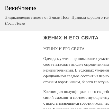
ВикиЧтение
Энциклопедия этикета от Эмили Пост. Правила хорошего тон
Пост Пегги
ЖЕНИХ И ЕГО СВИТА
ЖЕНИХ И ЕГО СВИТА
Одежда мужчин, принимающих участие
соответствовать вполне определенным
незначительными. В условиях умеренн
официальной свадьбе состоит из черн
стоячим воротничком, белого галстука
Костюм для полуофициального свадебн
синий смокинг и соответствующие ем
с пристегивающимся воротничком, че
пояс. В жаркую погоду обычно надев