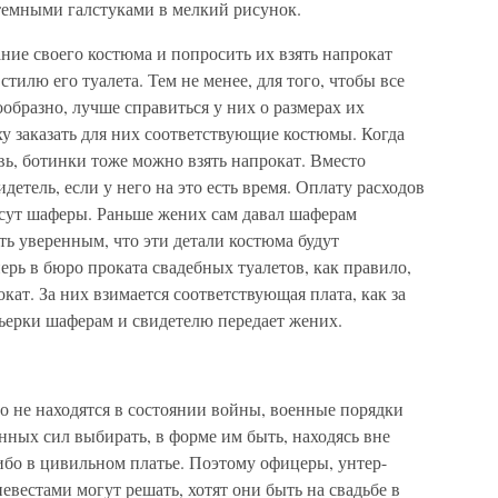
емными галстуками в мелкий рисунок.
ние своего костюма и попросить их взять напрокат
тилю его туалета. Тем не менее, для того, чтобы все
бразно, лучше справиться у них о размерах их
у заказать для них соответствующие костюмы. Когда
увь, ботинки тоже можно взять напрокат. Вместо
детель, если у него на это есть время. Оплату расходов
есут шаферы. Раньше жених сам давал шаферам
ть уверенным, что эти детали костюма будут
ерь в бюро проката свадебных туалетов, как правило,
кат. За них взимается соответствующая плата, как за
ьерки шаферам и свидетелю передает жених.
 не находятся в состоянии войны, военные порядки
ых сил выбирать, в форме им быть, находясь вне
ибо в цивильном платье. Поэтому офицеры, унтер-
евестами могут решать, хотят они быть на свадьбе в