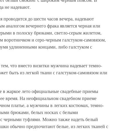
а не надевают.
я проводится до шести часов вечера, надевают
 аналогом вечернего фрака является черная или
серыми в полоску брюками, светло-серым жилетом,
м воротничком и серо-черным галстуком-самовязом,
умя удлиненными концами, либо галстуком с
тем, что вместо визитки мужчина надевает темно-
ет быть из легкой ткани с галстуком-самовязом или
е в жаркое лето официальные свадебные приемы
рнее время. На неофициальном свадебном приеме
чном платье, а мужчины в легких костюмах, темно-
лыми брюками, белых носках с белыми
 с черными туфлями. Можно также надеть белый
шки обычно предпочитают белые, из легких тканей с