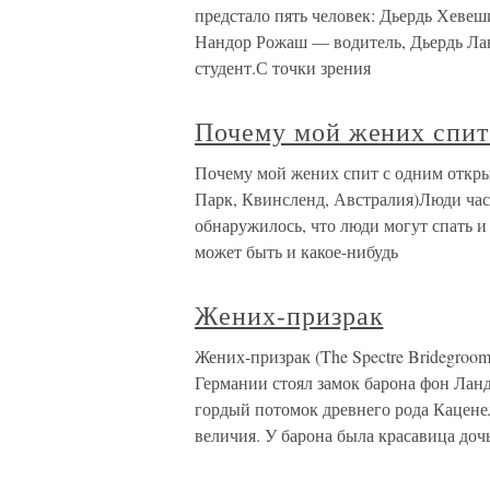
предстало пять человек: Дьердь Хевеш
Нандор Рожаш — водитель, Дьердь Л
студент.С точки зрения
Почему мой жених спит
Почему мой жених спит с одним откр
Парк, Квинсленд, Австралия)Люди част
обнаружилось, что люди могут спать и
может быть и какое-нибудь
Жених-призрак
Жених-призрак (The Spectre Bridegro
Германии стоял замок барона фон Ланд
гордый потомок древнего рода Кацене
величия. У барона была красавица дочь