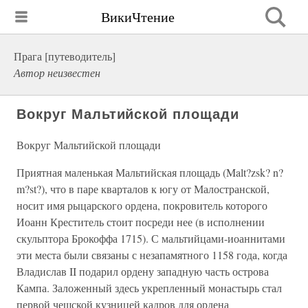
ВикиЧтение
Прага [путеводитель]
Автор неизвестен
Вокруг Мальтийской площади
Вокруг Мальтийской площади
Приятная маленькая Мальтийская площадь (Malt?zsk? n?
m?st?), что в паре кварталов к югу от Малостранской,
носит имя рыцарского ордена, покровитель которого
Иоанн Креститель стоит посреди нее (в исполнении
скульптора Брокоффа 1715). С мальтийцами-иоаннитами
эти места были связаны с незапамятного 1158 года, когда
Владислав II подарил ордену западную часть острова
Кампа. Заложенный здесь укрепленный монастырь стал
первой чешской кузницей кадров для ордена