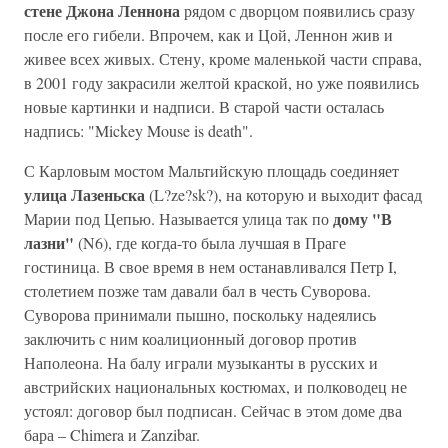
стене Джона Леннона
рядом с дворцом появились сразу
после его гибели. Впрочем, как и Цой, Леннон жив и
живее всех живых. Стену, кроме маленькой части справа,
в 2001 году закрасили желтой краской, но уже появились
новые картинки и надписи. В старой части осталась
надпись: "Mickey Mouse is death".
С Карловым мостом Мальтийскую площадь соединяет
улица Лазеньска
(L?ze?sk?), на которую и выходит фасад
дому "В
Марии под Цепью. Называется улица так по
лазни"
(N6), где когда-то была лучшая в Праге
гостиница. В свое время в нем останавливался Петр I,
столетием позже там давали бал в честь Суворова.
Суворова принимали пышно, поскольку надеялись
заключить с ним коалиционный договор против
Наполеона. На балу играли музыканты в русских и
австрийских национальных костюмах, и полководец не
устоял: договор был подписан. Сейчас в этом доме два
бара – Chimera и Zanzibar.