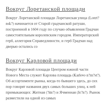
Вокруг Лоретанской площади
Вокруг Лоретанской площади Лоретанская улица (Loret?
nsk?) начинается от Старой градчанской ратуши,
построенной в 1604 году по случаю объявления Градчан
самостоятельным королевским городом. Императорский
герб, аллегория Справедливости, и герб Градчан над
дверью остались со
Вокруг Карловой площади
Вокруг Карловой площади Центром южной части
Нового Места служит Карлова площадь (Karlovo n?m?st?).
Об ассортименте рынка, когда-то бывшего здесь, до сих
пор говорят названия двух самых больших улиц, к ней
примыкающих: Житная (?itn?) и Ячменная (Je?n?). Рынок
разместили на одной из самых