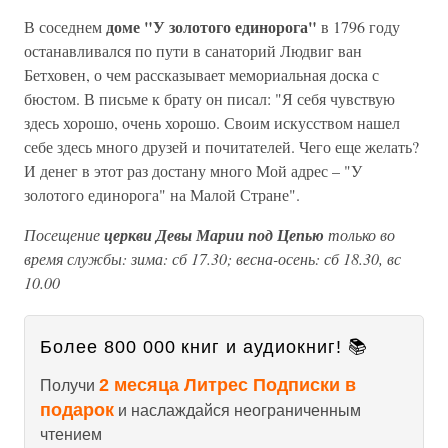
доме "У золотого единорога"
В соседнем
в 1796 году
останавливался по пути в санаторий Людвиг ван
Бетховен, о чем рассказывает мемориальная доска с
бюстом. В письме к брату он писал: "Я себя чувствую
здесь хорошо, очень хорошо. Своим искусством нашел
себе здесь много друзей и почитателей. Чего еще желать?
И денег в этот раз достану много Мой адрес – "У
золотого единорога" на Малой Стране".
Посещение
церкви Девы Марии под Цепью
только во
время службы: зима: сб 17.30; весна-осень: сб 18.30, вс
10.00
Более 800 000 книг и аудиокниг! 📚
2 месяца Литрес Подписки в
Получи
подарок
и наслаждайся неограниченным
чтением