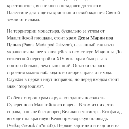
крестоносцев, возникшего незадолго до этого в
Палестине для защиты христиан и освобождения Святой
земли от ислама.
На территории монастыря, буквально за углом от
храм Девы Марии под
Мальтийской площади, стоит
Цепью
(Panna Maria pod ?etezem), названный так из-за
украшения на шее хранящейся в нем статуи Мадонны. До
готической перестройки XIV века храм был раза в
полтора больше, чем нынешний. Остатки старого
строения можно наблюдать во дворе справа от входа.
Службы в церкви идут исправно, но перед входом стоит
знак "Stop tourists".
С обеих сторон храм окружают здания посольства
Суверенного Мальтийского ордена. В том из них, что
справа, раньше был дворец Великого магистра. Его фасад
выходит на красивую Велкопржеворскую площадь
(Velkop?evorsk? n?m?st?). Первые картинки и надписи на