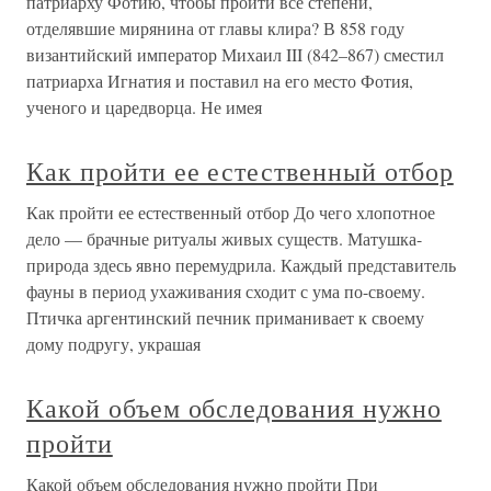
патриарху Фотию, чтобы пройти все степени,
отделявшие мирянина от главы клира? В 858 году
византийский император Михаил III (842–867) сместил
патриарха Игнатия и поставил на его место Фотия,
ученого и царедворца. Не имея
Как пройти ее естественный отбор
Как пройти ее естественный отбор До чего хлопотное
дело — брачные ритуалы живых существ. Матушка-
природа здесь явно перемудрила. Каждый представитель
фауны в период ухаживания сходит с ума по-своему.
Птичка аргентинский печник приманивает к своему
дому подругу, украшая
Какой объем обследования нужно
пройти
Какой объем обследования нужно пройти При