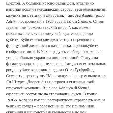
Блехтой. А большой красно-белый дом, отдаленно
напоминающий венецианский дворец, весь облепленный
дворец Адрия
каменными цветами и фигурами, –
(pal?c
Adria), построенный в 1925 году Павлом Янаком. Стиль
здания – не "рождественский пирог", как может
показаться неискушенному наблюдателю, а рондо-
кубизм. Кубизм чешские архитекторы переняли из
французской живописи в начале века, а рондокубизм
изобрели сами, в 1920-х, – радуясь свободе, сглаживали
углы и обильно украшали дома лепниной. Статуи на
фасаде дворца, как, кажется, и на фасадах всех остальных
рондо-кубистских зданий, сделал Отто Гутфройнд.
Скульптурную группу "Мореходство" наверху выполнил
Ян Штурса. Дворец был построен для итальянской
страховой компании Riunione Adriatica di Sicurt?,
сделавшей состояние на страховании судов. В конце
1930-х Adriatica имела неосторожность страховать жизни
чешских солдат – после войны ей это припомнили,
обвинили в шпионской деятельности в пользу