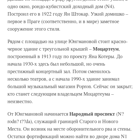
одно окно, рондо-кубистский доходный дом (N4).
Построил его в 1922 году Ян Штокар. Узкий домишко –
первое в Праге (соответственно, и в мире) заметное
сооружение этого стиля.
Рядом с площадью на улице Юнгмановой стоит красно-
Моцартеум
черное здание с треугольной крышей –
,
построенный в 1913 году по проекту Яна Котеры. До
начала 1930-х здесь был небольшой, но очень
престижный концертный зал. Потом сменилось
несколько театров, а с начала 1990-х здание занимал
большой музыкальный магазин Popron. Сейчас он закрыт;
кто станет следующим владельцем Моцартеума –
неизвестно.
Народный проспект
От Юнгмановой начинается
(N?
rodn? t??da), служащий границей Старого и Нового
Места. Он возник на месте оборонительного рва и стены.
Остатки фортификаций можно найти во дворе дома N1