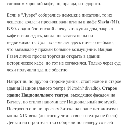
слишком хороший кофе, но, правда, и недорого.
Если в "Лувре" собирались немецкие писатели, то их
кафе Slavia
чешские коллеги просиживали штаны в
(N1).
В 90-х один бостонский спекулянт купил дом, закрыл
кафе и стал ждать, когда повысятся цены на
недвижимость. Долгих семь лет здесь ничего не было,
что вызывало у пражан большое возмущение. Вацлав
Гавел лично просил торговца открыть в здании
историческое кафе, но тот не согласился. Только через суд
чехи получили здание обратно.
Напротив, по другой стороне улицы, стоят новое и старое
Старое
здания Национального театра (N?rodn? divadlo).
здание Национального театра
, выходящее фасадом на
Влтаву, по стилю напоминает Национальный же музей.
Построено оно по проекту Зитека на волне патриотизма
конца XIX века (до этого у чехов своего театра не было).
Деньги на строительство собирали по геллеру со всей