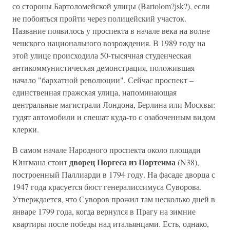
со стороны Бартоломейской улицы (Bartolom?jsk?), если
не побояться пройти через полицейский участок.
Название появилось у проспекта в начале века на волне
чешского национального возрождения. В 1989 году на
этой улице происходила 50-тысячная студенческая
антикоммунистическая демонстрация, положившая
начало "бархатной революции". Сейчас проспект –
единственная пражская улица, напоминающая
центральные магистрали Лондона, Берлина или Москвы:
гудят автомобили и спешат куда-то с озабоченным видом
клерки.
В самом начале Народного проспекта около площади
дворец Поргеса из Портеима
Юнгмана стоит
(N38),
построенный Паллиарди в 1794 году. На фасаде дворца с
1947 года красуется бюст генералиссимуса Суворова.
Утверждается, что Суворов прожил там несколько дней в
январе 1799 года, когда вернулся в Прагу на зимние
квартиры после победы над итальянцами. Есть, однако,