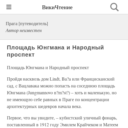
ВикиЧтение
Прага [путеводитель]
Автор неизвестен
Площадь Юнгмана и Народный
проспект
Площадь Юнгмана и Народный проспект
Пройдя насквозь дом Lindt, Ba?a или Францисканский
сад, c Вацлавака можно попасть на соседнюю площадь
Юнгмана (Jungmannovo n?m?st?) – хоть и маленькую, но
не имеющую себе равных в Праге по концентрации
архитектурных шедевров начала века.
Первое, что вы увидите, – кубистский уличный фонарь,
поставленный в 1912 году Эмилем Крайчеком и Матеем