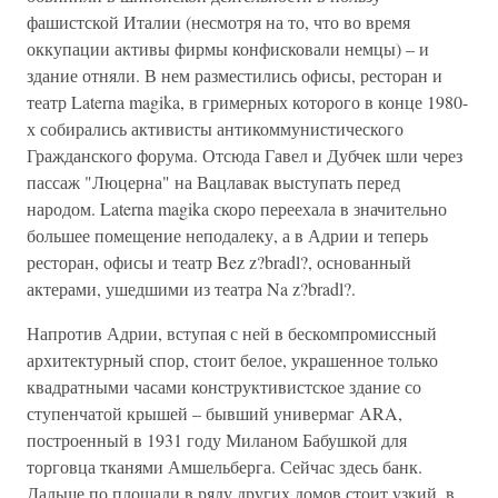
фашистской Италии (несмотря на то, что во время
оккупации активы фирмы конфисковали немцы) – и
здание отняли. В нем разместились офисы, ресторан и
театр Laterna magika, в гримерных которого в конце 1980-
х собирались активисты антикоммунистического
Гражданского форума. Отсюда Гавел и Дубчек шли через
пассаж "Люцерна" на Вацлавак выступать перед
народом. Laterna magika скоро переехала в значительно
большее помещение неподалеку, а в Адрии и теперь
ресторан, офисы и театр Bez z?bradl?, основанный
актерами, ушедшими из театра Na z?bradl?.
Напротив Адрии, вступая с ней в бескомпромиссный
архитектурный спор, стоит белое, украшенное только
квадратными часами конструктивистское здание со
ступенчатой крышей – бывший универмаг ARA,
построенный в 1931 году Миланом Бабушкой для
торговца тканями Амшельберга. Сейчас здесь банк.
Дальше по площади в ряду других домов стоит узкий, в