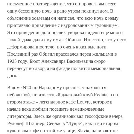
письменное подтверждение, что он провел там всего
одну бессонную ночь, а рано утром покинул дом. В
объяснение хозяевам он написал, что всю ночь к нему
приставало привидение с изуродованным туловищем.
Это приведение до и после Суворова видели еще много
людей, даже дали ему имя – Обигил. Известно, что у него
деформированное тело, но очень красивые ноги.
Последний раз Обигил красовался перед жильцами в
1923 году. Бюст Александра Васильевича скоро
перенесут во двор, а на фасаде появится мемориальная
доска.
В доме N20 по Народному проспекту находится
небольшой, но известный джазовый клуб Reduta, а на
втором этаже – легендарное кафе Louvre, которое в
начале века любили посещать немецкоязычные
литераторы. Здесь же организовывал теософские вечера
Рудольф Штайнер. Сейчас в "Лувре", как и во втором
культовом кафе на этой же улице, Slavia, наливают не