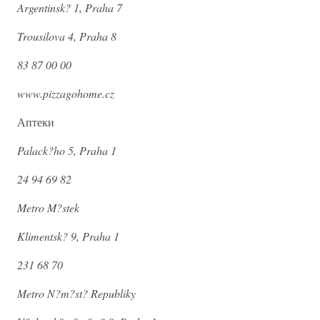
Argentinsk? 1, Praha 7
Trousilova 4, Praha 8
83 87 00 00
www.pizzagohome.cz
Аптеки
Palack?ho 5, Praha 1
24 94 69 82
Metro M?stek
Klimentsk? 9, Praha 1
231 68 70
Metro N?m?st? Republiky