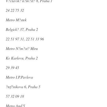
V?clavsk? n?m?st? 8, Praha 1
24 22 75 32
Metro M?stek
Belgick? 37, Praha 2
22 51 97 31, 22 51 33 96
Metro N?m?st? Miru
Ke Karlovu, Praha 2
29 39 45
Metro I.P.Pavlova
?tef?nikova 6, Praha 5
57 32 09 18
Metro And?l