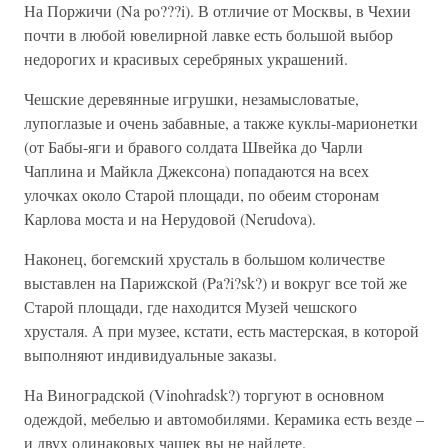
На Поржичи (Na po???i). В отличие от Москвы, в Чехии
почти в любой ювелирной лавке есть большой выбор
недорогих и красивых серебряных украшений.
Чешские деревянные игрушки, незамысловатые,
лупоглазые и очень забавные, а также куклы-марионетки
(от Бабы-яги и бравого солдата Швейка до Чарли
Чаплина и Майкла Джексона) попадаются на всех
улочках около Старой площади, по обеим сторонам
Карлова моста и на Нерудовой (Nerudova).
Наконец, богемский хрусталь в большом количестве
выставлен на Парижской (Pa?i?sk?) и вокруг все той же
Старой площади, где находится Музей чешского
хрусталя. А при музее, кстати, есть мастерская, в которой
выполняют индивидуальные заказы.
На Виноградской (Vinohradsk?) торгуют в основном
одеждой, мебелью и автомобилями. Керамика есть везде –
и двух одинаковых чашек вы не найдете.