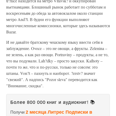
tr?nice находится на метро Vltavsk? и оккупирован
вьетнамцами. Блошиный рынок работает по субботам и
воскресеньям до обеда за автовокзалом около станции
метро And?l. В будни его функции выполняют
многочисленные комиссионки, которые здесь называются
Bazar.
И не давайте братскому чешскому языку ввести себя в
заблуждение. Ovoce – это не овощи, а фрукты. Zelenina –
не зелень, а как раз овощи. Portraviny – продукты, а не то,
что вы подумали. Lah?dky – просто закуски. Kalhoty –
почти то же, что и по-русски, только не совсем: это
штаны. Von?t – пахнуть и наоборот. ?erstv? значит
"свежий". А надпись "Pozor sleva" переводится как
"Внимание, скидка".
Более 800 000 книг и аудиокниг! 📚
2 месяца Литрес Подписки в
Получи