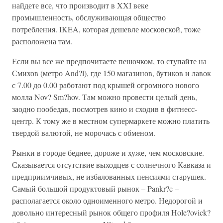
найдете все, что производит в XXI веке
промышленность, обслуживающая общество
потребления. IKEA, которая дешевле московской, тоже
расположена там.
Если вы все же предпочитаете пешочком, то ступайте на
Смихов (метро And?l), где 150 магазинов, бутиков и лавок
с 7.00 до 0.00 работают под крышей огромного нового
молла Nov? Sm?hov. Там можно провести целый день,
заодно пообедав, посмотрев кино и сходив в фитнесс-
центр. К тому же в местном супермаркете можно платить
твердой валютой, не морочась с обменом.
Рынки в городе беднее, дороже и хуже, чем московские.
Сказывается отсутствие выходцев с солнечного Кавказа и
предприимчивых, не избалованных пенсиями старушек.
Самый большой продуктовый рынок – Pankr?c –
располагается около одноименного метро. Недорогой и
довольно интересный рынок общего профиля Hole?ovick?