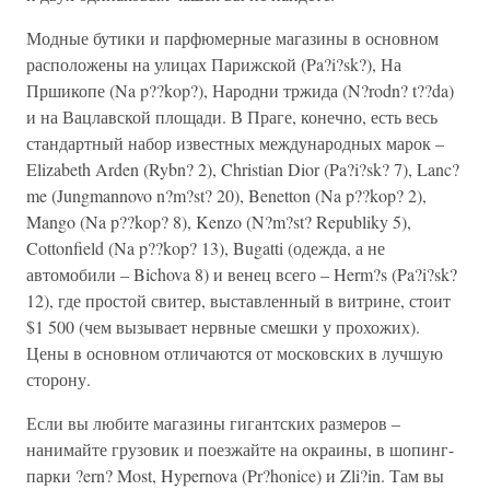
Модные бутики и парфюмерные магазины в основном
расположены на улицах Парижской (Pa?i?sk?), На
Пршикопе (Na p??kop?), Народни тржида (N?rodn? t??da)
и на Вацлавской площади. В Праге, конечно, есть весь
стандартный набор известных международных марок –
Elizabeth Arden (Rybn? 2), Christian Dior (Pa?i?sk? 7), Lanc?
me (Jungmannovo n?m?st? 20), Benetton (Na p??kop? 2),
Mango (Na p??kop? 8), Kenzo (N?m?st? Republiky 5),
Cottonfield (Na p??kop? 13), Bugatti (одежда, а не
автомобили – Bichova 8) и венец всего – Herm?s (Pa?i?sk?
12), где простой свитер, выставленный в витрине, стоит
$1 500 (чем вызывает нервные смешки у прохожих).
Цены в основном отличаются от московских в лучшую
сторону.
Если вы любите магазины гигантских размеров –
нанимайте грузовик и поезжайте на окраины, в шопинг-
парки ?ern? Most, Hypernova (Pr?honice) и Zli?in. Там вы