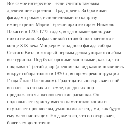
Все самое интересное – если считать таковым
древнейшие строения – Град прячет. За броскими
фасадами рококо, исполненными по капризу
императрицы Марии Терезии архитектором Никколо
Пакасси в 1735-1775 годах, когда в замке давно уже
никто не жил. За фальшивой готикой построенного в
конце XIX века Моцкером западного фасада собора
Святого Вита, в который первым делом упираются лбом
все туристы. Под бутафорскими мостовыми, как та, что
покрывает Третий двор (древние на вид камни появились
вокруг собора только в 1920-х, во время реконструкции
Града Йоже Плечником). Град тщательно скрывает свой
возраст – в стенах и в земле, где до сих пор
продолжаются археологические раскопки. Он
подсовывает туристу вместо памятников копии и
окутывает прошлое выдуманными легендами, как будто
ему мало настоящих. Но даже того, что он открывает,
более чем достаточно.