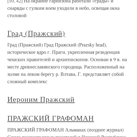
[10, 42] На окраине гарнизона работали «грады» и
снаряды с гулким воем уходили в небо, освещая окна
столовой
Град (Пражский)
Град (Пражский) Град Пражский (Prazsky hrad),
историческое ядро г. Праги, укрепленная резиденция
чешских правителей и архиепископов. Основан в 9 в. на
месте древнеславянского городища. Расположенный на
холме на левом берегу р. Влтава, Г. представляет собой
сложный комплекс
Иероним Пражский
ПРАЖСКИЙ ГРАФОМАН
ПРАЖСКИЙ ГРАФОМАН Альманах (позднее журнал)
Союза русскоязычных писателей в Чешской Республике.