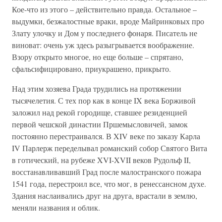
Кое-что из этого – действительно правда. Остальное –
выдумки, безжалостные враки, вроде Майринковых про
Злату улочку и Дом у последнего фонаря. Писатель не
виноват: очень уж здесь разыгрывается воображение.
Взору открыто многое, но еще больше – спрятано,
сфальсифицировано, приукрашено, прикрыто.
Над этим хозяева Града трудились на протяжении
тысячелетия. С тех пор как в конце IX века Борживой
заложил над рекой городище, ставшее резиденцией
первой чешской династии Пршемысловичей, замок
постоянно перестраивался. В XIV веке по заказу Карла
IV Парлерж переделывал романский собор Святого Вита
в готический, на рубеже XVI-XVII веков Рудольф II,
восстанавливавший Град после малостранского пожара
1541 года, перестроил все, что мог, в ренессансном духе.
Здания наслаивались друг на друга, врастали в землю,
меняли названия и облик.