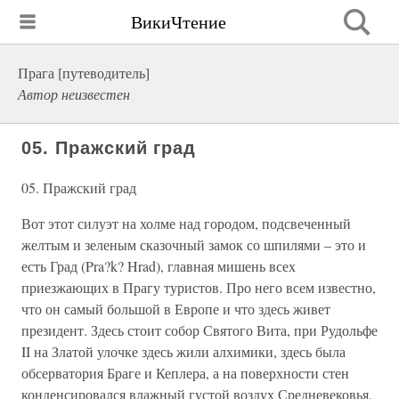
ВикиЧтение
Прага [путеводитель]
Автор неизвестен
05. Пражский град
05. Пражский град
Вот этот силуэт на холме над городом, подсвеченный
желтым и зеленым сказочный замок со шпилями – это и
есть Град (Pra?k? Hrad), главная мишень всех
приезжающих в Прагу туристов. Про него всем известно,
что он самый большой в Европе и что здесь живет
президент. Здесь стоит собор Святого Вита, при Рудольфе
II на Златой улочке здесь жили алхимики, здесь была
обсерватория Браге и Кеплера, а на поверхности стен
конденсировался влажный густой воздух Средневековья.