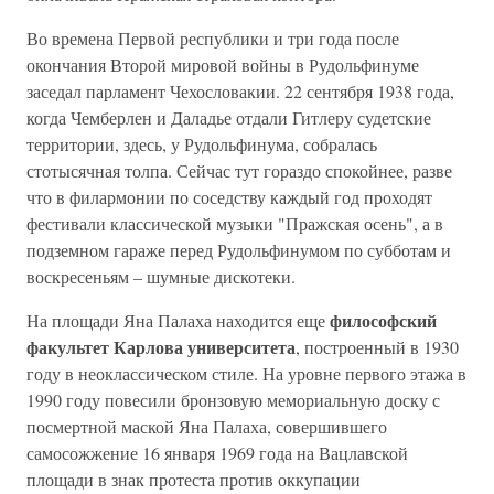
Во времена Первой республики и три года после
окончания Второй мировой войны в Рудольфинуме
заседал парламент Чехословакии. 22 сентября 1938 года,
когда Чемберлен и Даладье отдали Гитлеру судетские
территории, здесь, у Рудольфинума, собралась
стотысячная толпа. Сейчас тут гораздо спокойнее, разве
что в филармонии по соседству каждый год проходят
фестивали классической музыки "Пражская осень", а в
подземном гараже перед Рудольфинумом по субботам и
воскресеньям – шумные дискотеки.
философский
На площади Яна Палаха находится еще
факультет Карлова университета
, построенный в 1930
году в неоклассическом стиле. На уровне первого этажа в
1990 году повесили бронзовую мемориальную доску с
посмертной маской Яна Палаха, совершившего
самосожжение 16 января 1969 года на Вацлавской
площади в знак протеста против оккупации