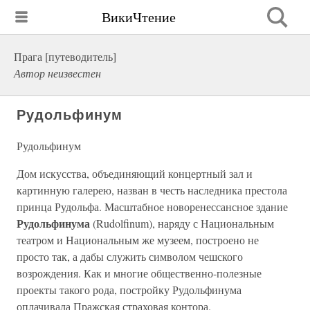
ВикиЧтение
Прага [путеводитель]
Автор неизвестен
Рудольфинум
Рудольфинум
Дом искусства, объединяющий концертный зал и
картинную галерею, назван в честь наследника престола
принца Рудольфа. Масштабное новоренессансное здание
Рудольфинума
(Rudolfinum), наряду с Национальным
театром и Национальным же музеем, построено не
просто так, а дабы служить символом чешского
возрождения. Как и многие общественно-полезные
проекты такого рода, постройку Рудольфинума
оплачивала Пражская страховая контора.