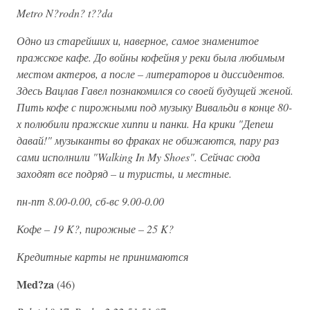
Metro N?rodn? t??da
Одно из старейших и, наверное, самое знаменитое
пражское кафе. До войны кофейня у реки была любимым
местом актеров, а после – литераторов и диссидентов.
Здесь Вацлав Гавел познакомился со своей будущей женой.
Пить кофе с пирожными под музыку Вивальди в конце 80-
х полюбили пражские хиппи и панки. На крики "Депеш
давай!" музыканты во фраках не обижаются, пару раз
сами исполнили "Walking In My Shoes". Сейчас сюда
заходят все подряд – и туристы, и местные.
пн-пт 8.00-0.00, сб-вс 9.00-0.00
Кофе – 19 K?, пирожные – 25 K?
Кредитные карты не принимаются
Med?za
(46)