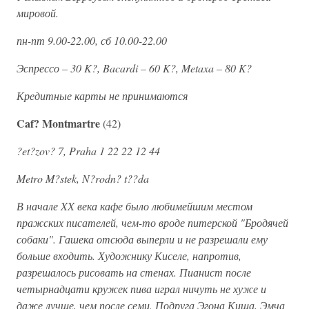
мировой.
пн-пт 9.00-22.00, сб 10.00-22.00
Эспрессо – 30 K?, Bacardi – 60 K?, Metaxa – 80 K?
Кредитные карты не принимаются
Caf? Montmartre
(42)
?et?zov? 7, Praha 1 22 22 12 44
Metro M?stek, N?rodn? t??da
В начале XX века кафе было любимейшим местом
пражских писателей, чем-то вроде питерской "Бродячей
собаки". Гашека отсюда выперли и не разрешали ему
больше входить. Художнику Киселе, напротив,
разрешалось рисовать на стенах. Пианист после
четырнадцати кружек пива играл ничуть не хуже и
даже лучше, чем после семи. Подруга Эгона Киша, Эмча