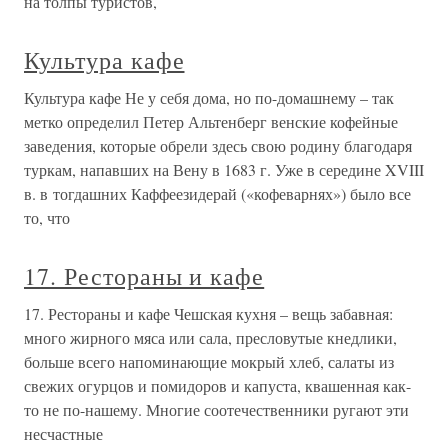
на толпы туристов,
Культура кафе
Культура кафе Не у себя дома, но по-домашнему – так
метко определил Петер Альтенберг венские кофейные
заведения, которые обрели здесь свою родину благодаря
туркам, напавших на Вену в 1683 г. Уже в середине XVIII
в. в тогдашних Каффеезидерай («кофеварнях») было все
то, что
17. Рестораны и кафе
17. Рестораны и кафе Чешская кухня – вещь забавная:
много жирного мяса или сала, пресловутые кнедлики,
больше всего напоминающие мокрый хлеб, салаты из
свежих огурцов и помидоров и капуста, квашенная как-
то не по-нашему. Многие соотечественники ругают эти
несчастные