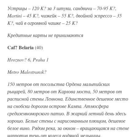
Устрицы – 120 K? за 3 штуки, сандвичи – 70-95 K?,
Martini – 45 K?, чизкейк – 55 K?, двойной эспрессо – 35
K?, чай в огромной чашке – 25 K?
Кредитные карты не принимаются
Caf? Belaria
(40)
Hroznov? 6, Praha 1
Metro Malostransk?
150 метров от посольства Ордена мальтийских
рыцарей, 80 метров от Карлова моста, 50 метров от
расписной стены Леннона. Единственное дешевое место
на снобски дорогом острове Кампа. Атмосфера
средиземноморского патио. В жаркий летний день здесь
хорошо. Белые стены с нарисованным плющом, дешевое
белое вино. Рядом река, за окном – вращающаяся на стене
напротив тень от колеса водяной мельницы.