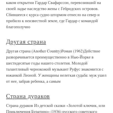
каком открытии Гардар Свафарссон, перевозивший на
своей ладье наследство жены с Гебридских островов.
Сбившееся с курса судно штормом отнесло на север и
прибило к неизвестной земле, где Гардар с командой
благополучно
Другая страна
Другая страна (Another Country)Роман (1962)Действие
разворачивается преимущественно в Нью-Йорке в
шестидесятые годы нашего столетия. Молодой
талантливый чернокожий музыкант Руфус знакомится с
южанкой Леоной. У женщины нелегкая судьба: муж ушел
от нее, забрав ребенка, а самым
Страна дураков
Страна дураков Из детской сказки «Золотой ключик, или
Приключения Буратино» (1936) русского советского