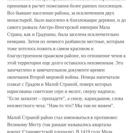
принимая в расчет пожелания более ранних поселенцев.
Все бывшее население района, за исключением двух
монастырей, было выселено в близлежащие деревни, и до
самого развала Австро-Венгерской империи Мала
Страна, как и Градчаны, была заселена исключительно
немцами. Затем их немного разбавили местные, которым
тоже хотелось пожить в самом красивом и
благоустроенном пражском районе, но отношение чехов к
этой территории еще долго оставалось неизменным. Это
запечатлено в замечательном документе времен
окончания Второй мировой войны. Немцы напечатали
плакат с Градом и Малой Страной, поверх которых
нарисованы советские серп и молот, сверху надпись:
"Если захватят – пропадете", а снизу, карандашом, слова
неизвестного чеха: "Нам-то что? Мы там не живем".
Малой Страной район стал именоваться в противовес
Великому Месту (так раньше назывались кварталы
вокруг Староместской площади). В 1419 году Мала