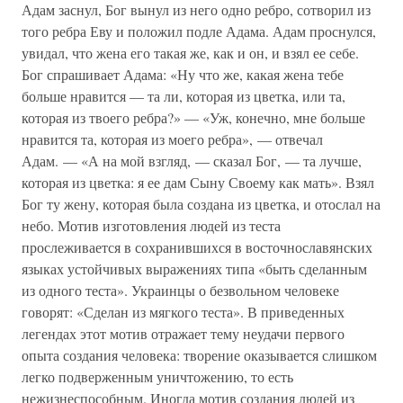
Адам заснул, Бог вынул из него одно ребро, сотворил из
того ребра Еву и положил подле Адама. Адам проснулся,
увидал, что жена его такая же, как и он, и взял ее себе.
Бог спрашивает Адама: «Ну что же, какая жена тебе
больше нравится — та ли, которая из цветка, или та,
которая из твоего ребра?» — «Уж, конечно, мне больше
нравится та, которая из моего ребра», — отвечал
Адам. — «А на мой взгляд, — сказал Бог, — та лучше,
которая из цветка: я ее дам Сыну Своему как мать». Взял
Бог ту жену, которая была создана из цветка, и отослал на
небо. Мотив изготовления людей из теста
прослеживается в сохранившихся в восточнославянских
языках устойчивых выражениях типа «быть сделанным
из одного теста». Украинцы о безвольном человеке
говорят: «Сделан из мягкого теста». В приведенных
легендах этот мотив отражает тему неудачи первого
опыта создания человека: творение оказывается слишком
легко подверженным уничтожению, то есть
нежизнеспособным. Иногда мотив создания людей из