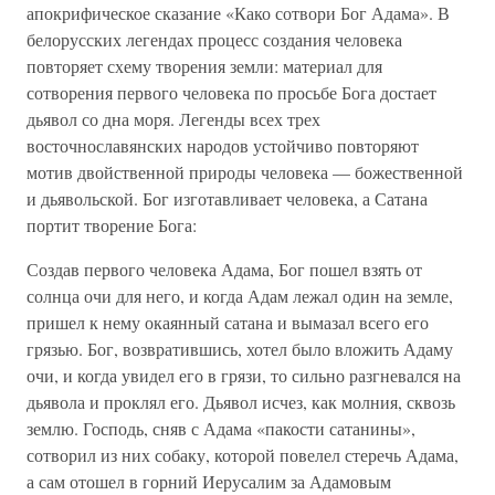
апокрифическое сказание «Како сотвори Бог Адама». В
белорусских легендах процесс создания человека
повторяет схему творения земли: материал для
сотворения первого человека по просьбе Бога достает
дьявол со дна моря. Легенды всех трех
восточнославянских народов устойчиво повторяют
мотив двойственной природы человека — божественной
и дьявольской. Бог изготавливает человека, а Сатана
портит творение Бога:
Создав первого человека Адама, Бог пошел взять от
солнца очи для него, и когда Адам лежал один на земле,
пришел к нему окаянный сатана и вымазал всего его
грязью. Бог, возвратившись, хотел было вложить Адаму
очи, и когда увидел его в грязи, то сильно разгневался на
дьявола и проклял его. Дьявол исчез, как молния, сквозь
землю. Господь, сняв с Адама «пакости сатанины»,
сотворил из них собаку, которой повелел стеречь Адама,
а сам отошел в горний Иерусалим за Адамовым