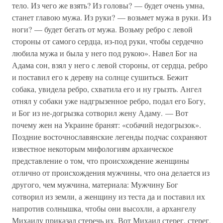
тело. Из чего же взять? Из головы? — будет очень умна,
станет главою мужа. Из руки? — возьмет мужа в руки. Из
ноги? — будет бегать от мужа. Возьму ребро с левой
стороны от самого сердца, из-под руки, чтобы сердечно
любила мужа и была у него под рукою». Навел Бог на
Адама сон, взял у него с левой стороны, от сердца, ребро
и поставил его к дереву на солнце сушиться. Бежит
собака, увидела ребро, схватила его и ну грызть. Ангел
отнял у собаки уже надгрызенное ребро, подал его Богу,
и Бог из не-догрызка сотворил жену Адаму. — Вот
почему жен на Украине бранят: «собачий недогрызок».
Поздние восточнославянские легенды подчас сохраняют
известное некоторым мифологиям архаическое
представление о том, что происхождение женщины
отлично от происхождения мужчины, что она делается из
другого, чем мужчина, материала: Мужчину Бог
сотворил из земли, а женщину из теста да и поставил их
напротив солнышка, чтобы они высохли, а архангелу
Михаилу приказал стеречь их. Вот Михаил стерег, стерег,