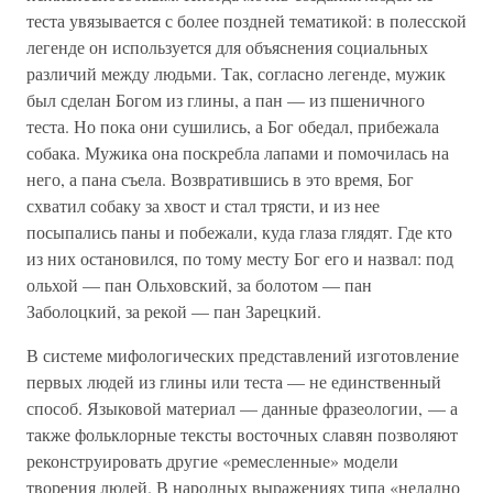
теста увязывается с более поздней тематикой: в полесской
легенде он используется для объяснения социальных
различий между людьми. Так, согласно легенде, мужик
был сделан Богом из глины, а пан — из пшеничного
теста. Но пока они сушились, а Бог обедал, прибежала
собака. Мужика она поскребла лапами и помочилась на
него, а пана съела. Возвратившись в это время, Бог
схватил собаку за хвост и стал трясти, и из нее
посыпались паны и побежали, куда глаза глядят. Где кто
из них остановился, по тому месту Бог его и назвал: под
ольхой — пан Ольховский, за болотом — пан
Заболоцкий, за рекой — пан Зарецкий.
В системе мифологических представлений изготовление
первых людей из глины или теста — не единственный
способ. Языковой материал — данные фразеологии, — а
также фольклорные тексты восточных славян позволяют
реконструировать другие «ремесленные» модели
творения людей. В народных выражениях типа «неладно