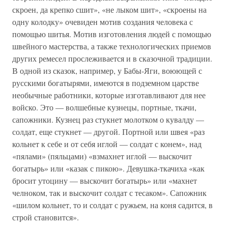
скроен, да крепко сшит», «не лыком шит», «скроены на
одну колодку» очевиден мотив создания человека с
помощью шитья. Мотив изготовления людей с помощью
швейного мастерства, а также технологических приемов
других ремесел прослеживается и в сказочной традиции.
В одной из сказок, например, у Бабы-Яги, воюющей с
русскими богатырями, имеются в подземном царстве
необычные работники, которые изготавливают для нее
войско. Это — волшебные кузнецы, портные, ткачи,
сапожники. Кузнец раз стукнет молотком о кувалду —
солдат, еще стукнет — другой. Портной или швея «раз
кольнет к себе и от себя иглой — солдат с конем», над
«пялами» (пяльцами) «взмахнет иглой — выскочит
богатырь» или «казак с пикою». Девушка-ткачиха «как
бросит утоцину — выскочит богатырь» или «махнет
челноком, так и выскочит солдат с тесаком». Сапожник
«шилом кольнет, то и солдат с ружьем, на коня садится, в
строй становится».