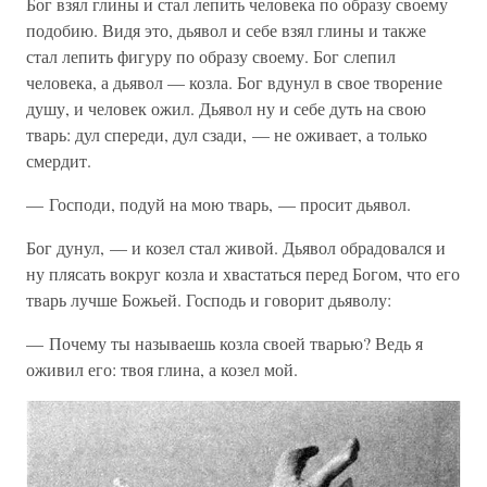
Бог взял глины и стал лепить человека по образу своему
подобию. Видя это, дьявол и себе взял глины и также
стал лепить фигуру по образу своему. Бог слепил
человека, а дьявол — козла. Бог вдунул в свое творение
душу, и человек ожил. Дьявол ну и себе дуть на свою
тварь: дул спереди, дул сзади, — не оживает, а только
смердит.
— Господи, подуй на мою тварь, — просит дьявол.
Бог дунул, — и козел стал живой. Дьявол обрадовался и
ну плясать вокруг козла и хвастаться перед Богом, что его
тварь лучше Божьей. Господь и говорит дьяволу:
— Почему ты называешь козла своей тварью? Ведь я
оживил его: твоя глина, а козел мой.