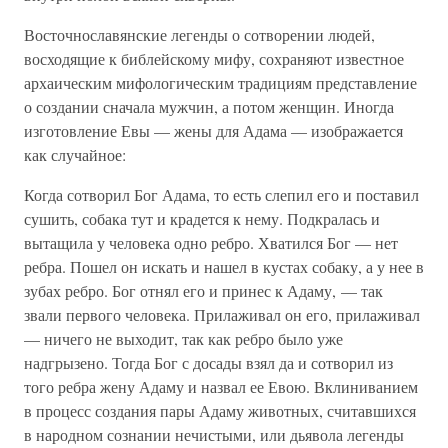
Восточнославянские легенды о сотворении людей,
восходящие к библейскому мифу, сохраняют известное
архаическим мифологическим традициям представление
о создании сначала мужчин, а потом женщин. Иногда
изготовление Евы — жены для Адама — изображается
как случайное:
Когда сотворил Бог Адама, то есть слепил его и поставил
сушить, собака тут и крадется к нему. Подкралась и
вытащила у человека одно ребро. Хватился Бог — нет
ребра. Пошел он искать и нашел в кустах собаку, а у нее в
зубах ребро. Бог отнял его и принес к Адаму, — так
звали первого человека. Прилаживал он его, прилаживал
— ничего не выходит, так как ребро было уже
надгрызено. Тогда Бог с досады взял да и сотворил из
того ребра жену Адаму и назвал ее Евою. Вклиниванием
в процесс создания пары Адаму животных, считавшихся
в народном сознании нечистыми, или дьявола легенды