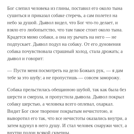
Бог слепил человека из глины, поставил его около тына
сушиться и приказал собаке стеречь, а сам полетел на
небо за душой. Дьявол видел, что Бог что-то делает, и
взяло его любопытство, что там такое стоит около тына.
Крадется мимо собаки, а она ну рычать на него — не
подпускает. Дьявол подул на собаку. От его дуновения
собака почувствовала страшный холод, стала дрожать; а
дьявол и говорит:
— Пусти меня посмотреть на дело Божьих рук, — я дам
тебе за это шубу; а не пропустишь — совсем заморожу.
Собака прельстилась обещанною шубой, так как была без
шерсти и смерзла, и пропустила дьявола. Дьявол покрыл
собаку шерстью, а человека всего оплевал, охаркал.
Видит Бог свое творение покрытым нечистотою, и
выворотил его так, что все нечистоты оказались внутри, а
затем вдунул в него душу. И стал человек снаружи чист, а
внутри полон всякой скверны.