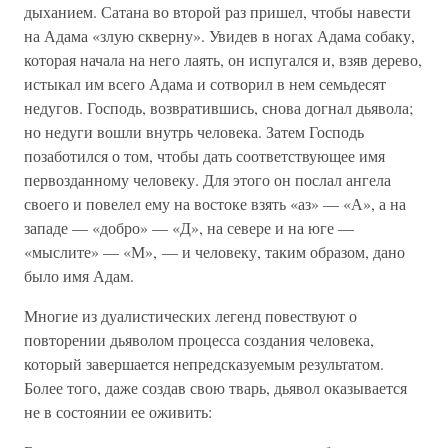
дыханием. Сатана во второй раз пришел, чтобы навести
на Адама «злую скверну». Увидев в ногах Адама собаку,
которая начала на него лаять, он испугался и, взяв дерево,
истыкал им всего Адама и сотворил в нем семьдесят
недугов. Господь, возвратившись, снова догнал дьявола;
но недуги вошли внутрь человека. Затем Господь
позаботился о том, чтобы дать соответствующее имя
первозданному человеку. Для этого он послал ангела
своего и повелел ему на востоке взять «аз» — «А», а на
западе — «добро» — «Д», на севере и на юге —
«мыслите» — «М», — и человеку, таким образом, дано
было имя Адам.
Многие из дуалистических легенд повествуют о
повторении дьяволом процесса создания человека,
который завершается непредсказуемым результатом.
Более того, даже создав свою тварь, дьявол оказывается
не в состоянии ее оживить: