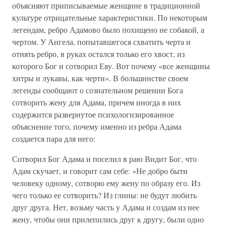
объясняют приписываемые женщине в традиционной
культуре отрицательные характеристики. По некоторым
легендам, ребро Адамово было похищено не собакой, а
чертом. У Ангела, попытавшегося схватить черта и
отнять ребро, в руках остался только его хвост, из
которого Бог и сотворил Еву. Вот почему «все женщины
хитры и лукавы, как черти». В большинстве своем
легенды сообщают о сознательном решении Бога
сотворить жену для Адама, причем иногда в них
содержится развернутое психологизированное
объяснение того, почему именно из ребра Адама
создается пара для него:
Сотворил Бог Адама и поселил в раю Видит Бог, что
Адам скучает, и говорит сам себе: «Не добро быти
человеку одному, сотворю ему жену по образу его. Из
чего только ее сотворить? Из глины: не будут любить
друг друга. Нет, возьму часть у Адама и создам из нее
жену, чтобы они прилепились друг к другу, были одно