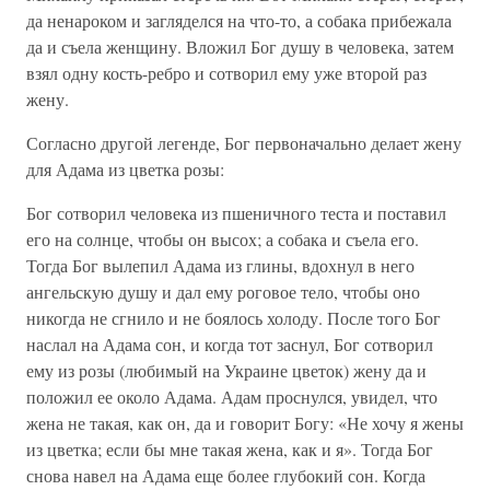
да ненароком и загляделся на что-то, а собака прибежала
да и съела женщину. Вложил Бог душу в человека, затем
взял одну кость-ребро и сотворил ему уже второй раз
жену.
Согласно другой легенде, Бог первоначально делает жену
для Адама из цветка розы:
Бог сотворил человека из пшеничного теста и поставил
его на солнце, чтобы он высох; а собака и съела его.
Тогда Бог вылепил Адама из глины, вдохнул в него
ангельскую душу и дал ему роговое тело, чтобы оно
никогда не сгнило и не боялось холоду. После того Бог
наслал на Адама сон, и когда тот заснул, Бог сотворил
ему из розы (любимый на Украине цветок) жену да и
положил ее около Адама. Адам проснулся, увидел, что
жена не такая, как он, да и говорит Богу: «Не хочу я жены
из цветка; если бы мне такая жена, как и я». Тогда Бог
снова навел на Адама еще более глубокий сон. Когда