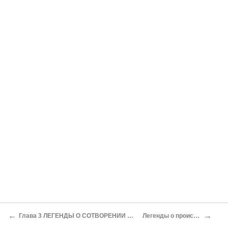
←
→
Глава 3 ЛЕГЕНДЫ О СОТВОРЕНИИ ПЕРВЫХ ЛЮДЕЙ, ИЗОБРЕТЕНИЙ И РАЗНЫХ НАРОДОВ. ПРЕДСТАВЛЕНИЯ О МИФИЧЕСКИХ ПЛЕМЕНАХ И НАРОДАХ
Легенды о происхождении жилища, хозяйственных построек, орудий труда