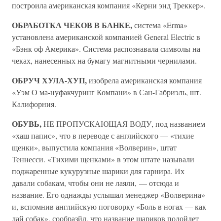
построила американская компания «Керни энд Треккер».
ОБРАБОТКА ЧЕКОВ В БАНКЕ,
система «Erma»
установлена американской компанией General Electric в
«Бэнк оф Америка». Система распознавала символы на
чеках, нанесенных на бумагу магнитными чернилами.
ОБРУЧ ХУЛА-ХУП,
изобрела американская компания
«Уэм О ма-нуфакчуринг Компани» в Сан-Габриэль, шт.
Калифорния.
ОБУВЬ,
НЕ ПРОПУСКАЮЩАЯ ВОДУ, под названием
«хаш папис», что в переводе с английского — «тихие
щенки», выпустила компания «Волверин», штат
Теннесси. «Тихими щенками» в этом штате называли
поджаренные кукурузные шарики для гарнира. Их
давали собакам, чтобы они не лаяли, — отсюда и
название. Его однажды услышал менеджер «Волверина»
и, вспомнив английскую поговорку «Боль в ногах — как
лай собак», сообразйл, что название шариков подойдет