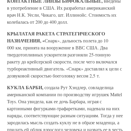
КОНТАКТНЫЕ ЛИНЗЫ БИФОКАЛЬНЫЕ,
введены
в употребление в США. Их разработал американский
врач Н.К. Уесли, Чикаго, шт. Иллинойс. Стоимость их
колебалась от 200 до 400 долл.
КРЫЛАТАЯ РАКЕТА СТРАТЕГИЧЕСКОГО
НАЗНАЧЕНИЯ, «
Снарк», дальность полета до 10
000 км, принята на вооружение в ВВС США. Два
твердотопливных ускорителя разгоняли 25-тонную
ракету до крейсерской скорости, после чего включался
турбореактивный двигатель. «Снарк» доставлял к цели с
дозвуковой скоростью боеголовку весом 2,5 т.
КУКЛА БАРБИ,
создала Рут Хэндлер, совладелица
американской компании по производству игрушек Mattel
Toys. Она увидела, как ее дочь Барбара, играя с
картонными фигурками-трафаретками, надевала на них
наряды, соответствующие разным ситуациям. Тогда у нее
зародилась мысль создать куклу не в образе младенца, а
придать ей облик взрослого человека и назвать ее в честь