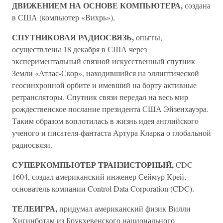
ДВИЖЕНИЕМ НА ОСНОВЕ КОМПЬЮТЕРА,
создана
в США (компьютер «Вихрь»),
СПУТНИКОВАЯ РАДИОСВЯЗЬ,
опьггы,
осуществлены 18 декабря в США через
экспериментальный связной искусственный спутник
Земли «Атлас-Скор», находившийся на эллиптической
геосинхронной орбите и имевший на борту активные
ретрансляторы. Спутник связи передал на весь мир
рождественское послание президента США Эйзенхауэра.
Таким образом воплотилась в жизнь идея английского
ученого и писателя-фантаста Артура Кларка о глобальной
радиосвязи.
СУПЕРКОМПЬЮТЕР ТРАНЗИСТОРНЫЙ,
CDC
1604, создал американский инженер Сеймур Крей,
основатель компании Control Data Corporation (CDC).
ТЕЛЕИГРА,
придумал американский физик Вилли
Хигинботам из Брукхевенского национального