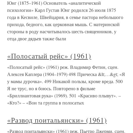
Юнг (1875–1961) Основатель «аналитической
психологии» Карл Густав Юнг родился 26 июля 1875
года в Кесвиле, Швейцария, в семье пастора небольшого
прихода, бедного, как церковная мышь. С материнской
стороны в роду насчитывалось шесть священников, у
отца двое дядьев также были
«Полосатый рейс» (1961)
«Полосатый рейс» (1961) реж. Владимир Фетин, сцен.
Алексея Каплера (1904–1979) 498 Прическа &lt;…&gt; «Я
у мамы дурочка». 499 Никакой пользы, кроме вреда. 500
Я не трус, но я боюсь. Повторено в фильме
«Бриллиантовая рука» (1969). 501 «Красиво плывут». –
«Кто?» – «Вон та группа в полосатых
«Развод поитальянски» (1961)
«Развод поитальянски» (1961) реж. Пьетро Джерми, сцен.