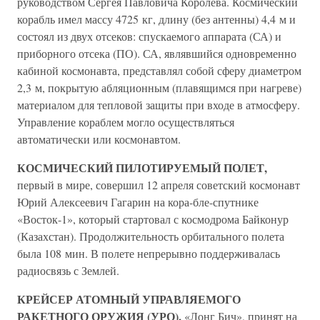
руководством Сергея Павловича Королева. Космический
корабль имел массу 4725 кг, длину (без антенны) 4,4 м и
состоял из двух отсеков: спускаемого аппарата (СА) и
приборного отсека (ПО). СА, являвшийся одновременно
кабиной космонавта, представлял собой сферу диаметром
2,3 м, покрытую абляционным (плавящимся при нагреве)
материалом для тепловой защиты при входе в атмосферу.
Управление кораблем могло осуществляться
автоматически или космонавтом.
КОСМИЧЕСКИЙ ПИЛОТИРУЕМЫЙ ПОЛЕТ,
первый в мире, совершил 12 апреля советский космонавт
Юрий Алексеевич Гагарин на кора-бле-спутнике
«Восток-1», который стартовал с космодрома Байконур
(Казахстан). Продолжительность орбитального полета
была 108 мин. В полете непрерывно поддерживалась
радиосвязь с Землей.
КРЕЙСЕР АТОМНЫЙ УПРАВЛЯЕМОГО
РАКЕТНОГО ОРУЖИЯ (УРО),
«Лонг Бич», принят на