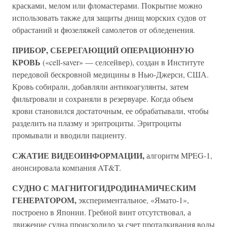
красками, мелом или фломастерами. Покрытие можно
использовать также для защиты днищ морских судов от
обрастаний и фюзеляжей самолетов от обледенения.
ПРИБОР, СБЕРЕГАЮЩИЙ ОПЕРАЦИОННУЮ
КРОВЬ
(«cell-saver» — селсейвер), создан в Институте
передовой бескровной медицины в Нью-Джерси, США.
Кровь собирали, добавляли антикоагулянты, затем
фильтровали и сохраняли в резервуаре. Когда объем
крови становился достаточным, ее обрабатывали, чтобы
разделить на плазму и эритроциты. Эритроциты
промывали и вводили пациенту.
СЖАТИЕ ВИДЕОИНФОРМАЦИИ,
алгоритм MPEG-1,
анонсировала компания AT&T.
СУДНО С МАГНИТОГИДРОДИНАМИЧЕСКИМ
ГЕНЕРАТОРОМ,
экспериментальное, «Ямато-1»,
построено в Японии. Гребной винт отсутствовал, а
движение судна происходило за счет проталкивания воды