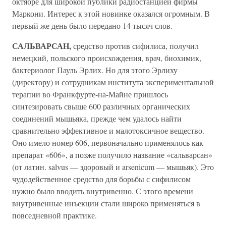
октябре для широкой публики радиостанцией фирмы
Маркони. Интерес к этой новинке оказался огромным. В
первый же день было передано 14 тысяч слов.
САЛЬВАРСАН,
средство против сифилиса, получил
немецкий, польского происхождения, врач, биохимик,
бактериолог Пауль Эрлих. Но для этого Эрлиху
(директору) и сотрудникам института экспериментальной
терапии во Франкфурте-на-Майне пришлось
синтезировать свыше 600 различных органических
соединений мышьяка, прежде чем удалось найти
сравнительно эффективное и малотоксичное вещество.
Оно имело номер 606, первоначально применялось как
препарат «606», а позже получило название «сальварсан»
(от латин. salvus — здоровый и arsenicum — мышьяк). Это
чудодейственное средство для борьбы с сифилисом
нужно было вводить внутривенно. С этого времени
внутривенные инъекции стали широко применяться в
повседневной практике.