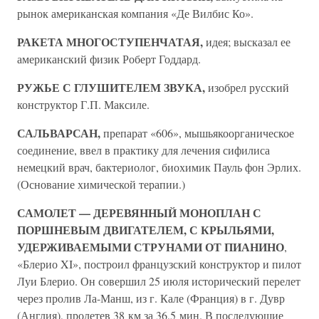
рынок американская компания «Де Вилбис Ко».
РАКЕТА МНОГОСТУПЕНЧАТАЯ,
идея; высказал ее
американский физик Роберт Годдард.
РУЖЬЕ С ГЛУШИТЕЛЕМ ЗВУКА,
изобрел русский
конструктор Г.П. Максиле.
САЛЬВАРСАН,
препарат «606», мышьякоорганическое
соединение, ввел в практику для лечения сифилиса
немецкий врач, бактериолог, биохимик Пауль фон Эрлих.
(Основание химической терапии.)
САМОЛЕТ — ДЕРЕВЯННЫЙ МОНОПЛАН С
ПОРШНЕВЫМ ДВИГАТЕЛЕМ, С КРЫЛЬЯМИ,
УДЕРЖИВАЕМЫМИ СТРУНАМИ ОТ ПИАНИНО
,
«Блерио XI», построил французский конструктор и пилот
Луи Блерио. Он совершил 25 июля исторический перелет
через пролив Ла-Манш, из г. Кале (Франция) в г. Дувр
(Англия), пролетев 38 км за 36,5 мин. В последующие