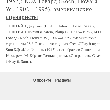
1952); КОХ Говард (Koch, Howard
W., 1902—1995), американские
сценаристы
ЭПШТЕЙН Джульюс (Epstein, Julius J., 1909—2000);
ЭПШТЕЙН Филип (Epstein, Philip G., 1909—1952); КОХ
Говард (Koch, Howard W., 1902—1995), американские
сценаристы 38 * Сыграй это еще раз, Сэм. // Play it again,
Sam.К/ф «Касабланка» (1943), сцен. братьев Эпштейн и
Коха, реж. М. Кёртис Точная цитата: «Сыграй это, Сэм»
(«Play it, Sam»).
О проекте
Разделы