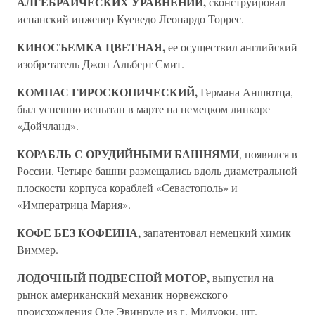
АЛГЕБРАИЧЕСКИХ УРАВНЕНИЙ,
сконструировал
испанский инженер Куеведо Леонардо Торрес.
КИНОСЪЕМКА ЦВЕТНАЯ,
ее осуществил английский
изобретатель Джон Альберт Смит.
КОМПАС ГИРОСКОПИЧЕСКИЙ,
Германа Аншютца,
был успешно испытан в марте на немецком линкоре
«Дойчланд».
КОРАБЛЬ С ОРУДИЙНЫМИ БАШНЯМИ
, появился в
России. Четыре башни размещались вдоль диаметральной
плоскости корпуса кораблей «Севастополь» и
«Императрица Мария».
КОФЕ БЕЗ КОФЕИНА,
запатентовал немецкий химик
Виммер.
ЛОДОЧНЫЙ ПОДВЕСНОЙ МОТОР,
выпустил на
рынок американский механик норвежского
происхождения Оле Эвинруде из г. Милуоки, шт.