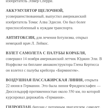
изобретатель Элмер Сперри.
АККУМУЛЯТОР ЩЕЛОЧНОЙ,
усовершенствованный, выпустил американский
изобретатель Томас Алва Эдисон. Он был более
приспособленный к нуждам транспорта.
АНТИТОКСИН,
для лечения ботулизма, открыл
немецкий врач Л. Лейкос.
ВЗЛЕТ САМОЛЕТА С ПАЛУБЫ КОРАБЛЯ,
совершил 14 ноября американский летчик Юджин Эли. В
Норфолке на биплане авиаконструктора Глена Кертисса
он взлетел с палубы крейсера «Бирмингем».
ВОЗДУШНАЯ ПАССАЖИРСКАЯ ЛИНИЯ,
открыта
22 июня в Германии. Это была линия Фридрихсхафен —
Дюссельдорф протяженностью около 350 км, по которой
курсировал дирижабль «Германия».
ГИДРОПЛАН,
биплан с роторным двигателем, самолет,