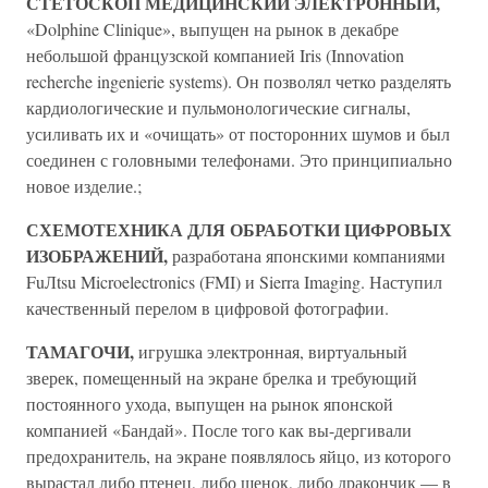
СТЕТОСКОП МЕДИЦИНСКИЙ ЭЛЕКТРОННЫЙ,
«Dolphine Clinique», выпущен на рынок в декабре
небольшой французской компанией Iris (Innovation
recherche ingenierie systems). Он позволял четко разделять
кардиологические и пульмонологические сигналы,
усиливать их и «очищать» от посторонних шумов и был
соединен с головными телефонами. Это принципиально
новое изделие.;
СХЕМОТЕХНИКА ДЛЯ ОБРАБОТКИ ЦИФРОВЫХ
ИЗОБРАЖЕНИЙ,
разработана японскими компаниями
FuЛtsu Microelectronics (FMI) и Sierra Imaging. Наступил
качественный перелом в цифровой фотографии.
ТАМАГОЧИ,
игрушка электронная, виртуальный
зверек, помещенный на экране брелка и требующий
постоянного ухода, выпущен на рынок японской
компанией «Бандай». После того как вы-дергивали
предохранитель, на экране появлялось яйцо, из которого
вырастал либо птенец, либо щенок, либо дракончик — в