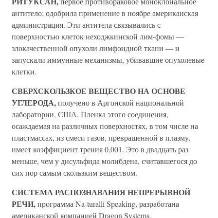
РИТУКСАН,
первое противораковое моноклональное
антитело; одобрила применение в ноябре американская
администрация. Эти антитела связывались с
поверхностью клеток неходжкинской лим-фомы —
злокачественной опухоли лимфоидной ткани — и
запускали иммунные механизмы, убивавшие опухолевые
клетки.
СВЕРХСКОЛЬЗКОЕ ВЕЩЕСТВО НА ОСНОВЕ
УГЛЕРОДА,
получено в Аргонской национальной
лаборатории, США. Пленка этого соединения,
осаждаемая на различных поверхностях, в том числе на
пластмассах, из смеси газов, превращенной в плазму,
имеет коэффициент трения 0,001. Это в двадцать раз
меньше, чем у дисульфида молибдена, считавшегося до
сих пор самым скользким веществом.
СИСТЕМА РАСПОЗНАВАНИЯ НЕПРЕРЫВНОЙ
РЕЧИ,
программа Na-turalli Speaking, разработана
американской компанией Dragon Systems.