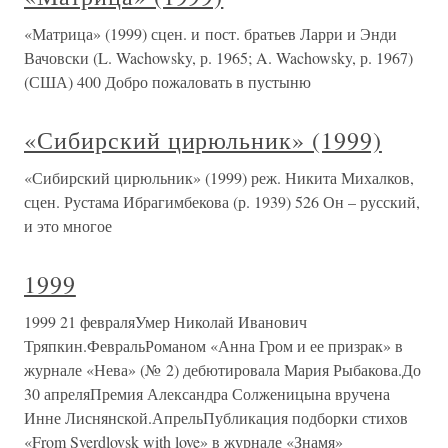
«Матрица» (1999) сцен. и пост. братьев Ларри и Энди
Вачовски (L. Wachowsky, р. 1965; A. Wachowsky, р. 1967)
(США) 400 Добро пожаловать в пустыню
«Сибирский цирюльник» (1999)
«Сибирский цирюльник» (1999) реж. Никита Михалков,
сцен. Рустама Ибрагимбекова (р. 1939) 526 Он – русский,
и это многое
1999
1999 21 февраляУмер Николай Иванович
Тряпкин.ФевральРоманом «Анна Гром и ее призрак» в
журнале «Нева» (№ 2) дебютировала Мария Рыбакова.До
30 апреляПремия Александра Солженицына вручена
Инне Лиснянской.АпрельПубликация подборки стихов
«From Sverdlovsk with love» в журнале «Знамя»