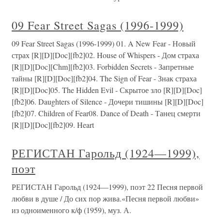
09 Fear Street Sagas (1996-1999)
09 Fear Street Sagas (1996-1999) 01. A New Fear - Новый
страх [R][D][Doc][fb2]02. House of Whispers - Дом страха
[R][D][Doc][Chm][fb2]03. Forbidden Secrets - Запретные
тайны [R][D][Doc][fb2]04. The Sign of Fear - Знак страха
[R][D][Doc]05. The Hidden Evil - Скрытое зло [R][D][Doc]
[fb2]06. Daughters of Silence - Дочери тишины [R][D][Doc]
[fb2]07. Children of Fear08. Dance of Death - Танец смерти
[R][D][Doc][fb2]09. Heart
РЕГИСТАН Гарольд (1924—1999),
поэт
РЕГИСТАН Гарольд (1924—1999), поэт 22 Песня первой
любви в душе / До сих пор жива.«Песня первой любви»
из одноименного к/ф (1959), муз. А.