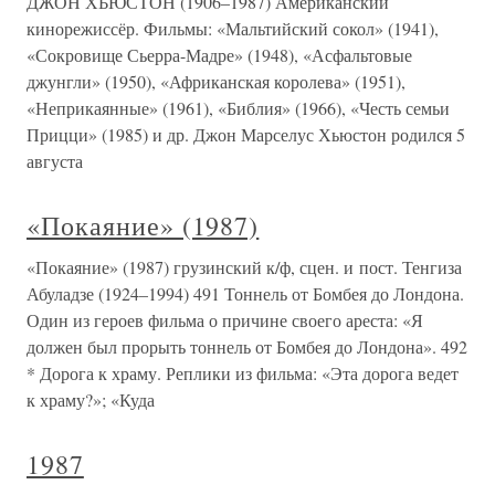
ДЖОН ХЬЮСТОН (1906–1987) Американский
кинорежиссёр. Фильмы: «Мальтийский сокол» (1941),
«Сокровище Сьерра-Мадре» (1948), «Асфальтовые
джунгли» (1950), «Африканская королева» (1951),
«Неприкаянные» (1961), «Библия» (1966), «Честь семьи
Прицци» (1985) и др. Джон Марселус Хьюстон родился 5
августа
«Покаяние» (1987)
«Покаяние» (1987) грузинский к/ф, сцен. и пост. Тенгиза
Абуладзе (1924–1994) 491 Тоннель от Бомбея до Лондона.
Один из героев фильма о причине своего ареста: «Я
должен был прорыть тоннель от Бомбея до Лондона». 492
* Дорога к храму. Реплики из фильма: «Эта дорога ведет
к храму?»; «Куда
1987