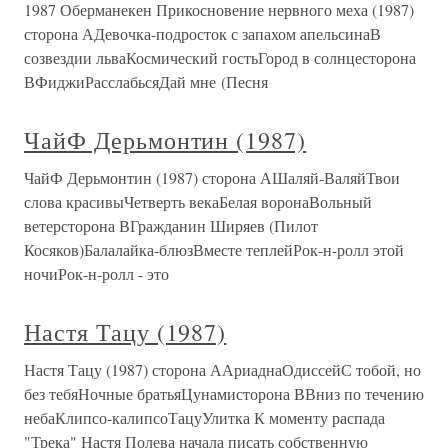
1987 Оберманекен Прикосновение нервного меха (1987)
сторона АДевочка-подросток с запахом апельсинаВ
созвездии льваКосмический гостьГород в солнцесторона
ВФиджиРасслабьсяДай мне (Песня
ЧайФ Дерьмонтин (1987)
ЧайФ Дерьмонтин (1987) сторона АШаляй-ВаляйТвои
слова красивыЧетверть векаБелая воронаВольный
ветерсторона ВГражданин Ширяев (Пилот
Косяков)Балалайка-блюзВместе теплейРок-н-ролл этой
ночиРок-н-ролл - это
Настя Тацу (1987)
Настя Тацу (1987) сторона ААриаднаОдиссейС тобой, но
без тебяНочные братьяЦунамисторона ВВниз по течению
небаКлипсо-калипсоТацуУлитка К моменту распада
"Трека" Настя Полева начала писать собственную