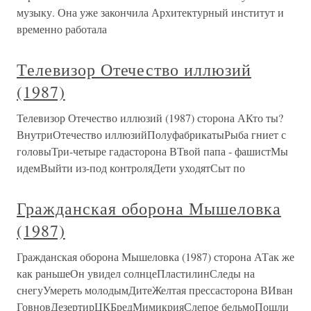
музыку. Она уже закончила Архитектурный институт и
временно работала
Телевизор Отечество иллюзий
(1987)
Телевизор Отечество иллюзий (1987) сторона АКто ты?
ВнутриОтечество иллюзийПолуфабрикатыРыба гниет с
головыТри-четыре гадасторона ВТвой папа - фашистМы
идемВыйти из-под контроляДети уходятСыт по
Гражданская оборона Мышеловка
(1987)
Гражданская оборона Мышеловка (1987) сторона АТак же
как раньшеОн увидел солнцеПластилинСледы на
снегуУмереть молодымДитеЖелтая прессасторона ВИван
ГовновДезертирЦКБредМимикрияСлепое бельмоПошли