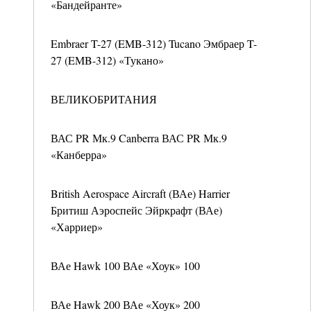
«Бандейранте»
Embraer T-27 (EMB-312) Tucano Эмбраер T-
27 (EMB-312) «Тукано»
ВЕЛИКОБРИТАНИЯ
ВАС PR Мк.9 Canberra ВАС PR Мк.9
«Канберра»
British Aerospace Aircraft (ВАе) Harrier
Бритиш Аэроспейс Эйркрафт (ВАе)
«Харриер»
ВАе Hawk 100 ВАе «Хоук» 100
ВАе Hawk 200 ВАе «Хоук» 200