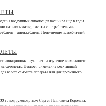
ЛЕТЫ
ия воздушных авианосцев возникла еще в годы
нии начались эксперименты с истребителями,
аблями – дирижаблями. Применение истребителей
ОЛЕТЫ
авиационная наука начала изучение возможности
 на самолетах. Первое применение реактивный
 для взлета самолета аппарата или для временного
3 г. под руководством Сергея Павловича Королева,
акетно-космических систем, началась разработка