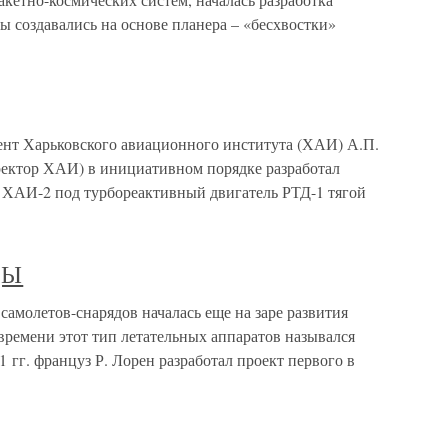
ы создавались на основе планера – «бесхвостки»
ент Харьковского авиационного института (ХАИ) А.П.
ректор ХАИ) в инициативном порядке разработал
а ХАИ-2 под турбореактивный двигатель РТД-1 тягой
ДЫ
летов-снарядов началась еще на заре развития
времени этот тип летательных аппаратов назывался
гг. француз Р. Лорен разработал проект первого в