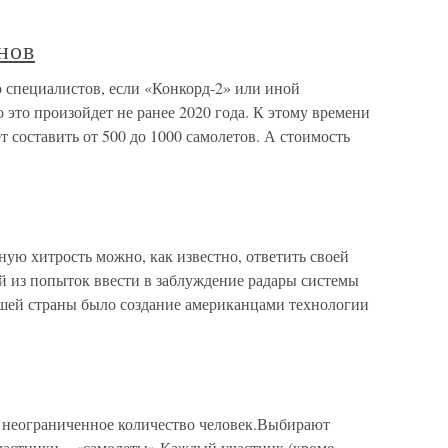
нов
специалистов, если «Конкорд-2» или иной
 это произойдет не ранее 2020 года. К этому времени
 составить от 500 до 1000 самолетов. А стоимость
ю хитрость можно, как известно, ответить своей
й из попыток ввести в заблуждение радары системы
ей страны было создание американцами технологии
 неограниченное количество человек.Выбирают
участники – «самолеты».Каждый участник (кроме