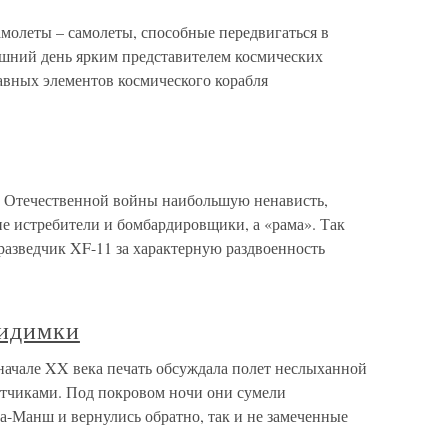
молеты – самолеты, способные передвигаться в
яшний день ярким представителем космических
авных элементов космического корабля
 Отечественной войны наибольшую ненависть,
е истребители и бомбардировщики, а «рама». Так
разведчик XF-11 за характерную раздвоенность
видимки
ачале XX века печать обсуждала полет неслыханной
етчиками. Под покровом ночи они сумели
Ла-Манш и вернулись обратно, так и не замеченные