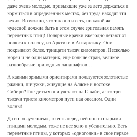
даже очень молодые, привыкшие уже за лето держаться и
кормиться в определенных местах, без труда находят эти
вехи». Возможно, что так оно и есть, но какой же
чудесной должна быть в этом случае зрительная память
перелетных птиц! Полярные крачки ежегодно летают от
полюса к полюсу, из Арктики в Антарктику. Они
покрывают более, тридцати тысяч километров. Несколько
морей и не один материк, еще больше стран, великое
разнообразие природных ландшафтов…
А какими зримыми ориентирами пользуются золотистые
ржанки, пичужки, живущие на Аляске и востоке
Сибири? Гнездиться они улетают на Гавайи, а это три
тысячи триста километров пути над океаном. Одни
волны!
Да и с «научением», то есть передачей опыта старыми
птицами молодым, тоже не все ясно и убедительно. Есть
перелетные птицы, у которых «одногодки» в свое первое