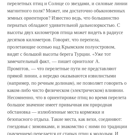
перелетных птиц и Солнце со звездами, и силовые линии
магнитного поля? Может, им достаточно обыкновенных
земных ориентиров? Известно ведь, что большинство
пернатых обладают удивительной дальнозоркостью. С
высоты двух километров птица может видеть в радиусе
десятков километров. Говорят, что перепела,
пролетающие осенью над Крымским полуостровом,
видят с большой высоты берега Турции. «Уже тот
замечательный факт, — пишет орнитолог А.
Промптов, — что перелетные пути не представляют
прямой линии, а нередко оказываются извилистыми
(например, по речным долинам), не позволяет говорить о
каком-либо чисто физическом (электрическом) влиянии.
Несомненно, что в ориентировке птиц во время перелета
большое значение имеет привычная им природная
обстановка — излюбленные места кормежки и
безопасного отдыха. Такие места, как вехи, соединяют:
гнездовья с зимовками, и знакомство с ними по традиции
(научением) передается от старых птиц к молодым. И