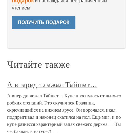
подарок
и наслаждайся неограниченным
чтением
ПОЛУЧИТЬ ПОДАРОК
Читайте также
А впереди лежал Тайшет…
А впереди лежал Тайшет… Купе проснулось от чьих-то
робких стенаний. Это скулил зек Бражник,
скрючившийся на нижнем ярусе. Он ворочался, икал,
подпрыгивал и наконец скатился на пол. Еще миг, и по
купе разнесся характерный запах свежего дерьма.— Ты
че, баклан, в натуре?! —