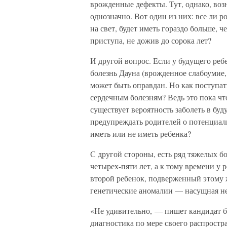
врожденные дефекты. Тут, однако, воз
однозначно. Вот один из них: все ли ро
на свет, будет иметь гораздо больше, 
приступа, не дожив до сорока лет?
И другой вопрос. Если у будущего реб
болезнь Дауна (врожденное слабоумие, 
может быть оправдан. Но как поступа
сердечным болезням? Ведь это пока ч
существует вероятность заболеть в бу
предупреждать родителей о потенциал
иметь или не иметь ребенка?
С другой стороны, есть ряд тяжелых б
четырех-пяти лет, а к тому времени у 
второй ребенок, подверженный этому ж
генетические аномалии — насущная н
«Не удивительно, — пишет кандидат б
диагностика по мере своего распростр