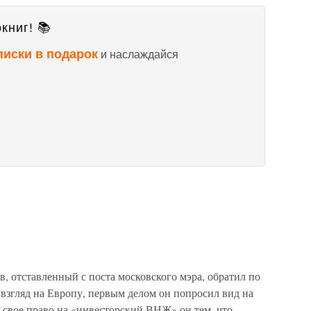
книг! 📚
писки в подарок
и наслаждайся
 отставленный с поста московского мэра, обратил по
взгляд на Европу, первым делом он попросил вид на
 свое право на «инвесторский ВНЖ» он тем, что