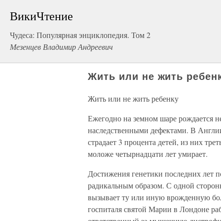
ВикиЧтение
Чудеса: Популярная энциклопедия. Том 2
Мезенцев Владимир Андреевич
Жить или не жить ребен
Жить или не жить ребенку
Ежегодно на земном шаре рождается н
наследственными дефектами. В Англи
страдает 3 процента детей, из них тр
моложе четырнадцати лет умирает.
Достижения генетики последних лет п
радикальным образом. С одной стороны
вызывает ту или иную врожденную бол
госпиталя святой Марии в Лондоне рабо
ответственный за мышечную дистроф