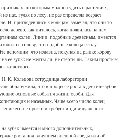
признаках, по которым можно судить о растениях,
из нас, гуляя по лесу, не раз определял возраст
не. И, приглядевшись к кольцам, замечал, что они то
росло дерево, как питалось, когда появилась на нем
чертаниям колец. Линии, подобные древесным, имеются
иходило в голову, что подобные кольца есть у
те вспомним, что издавна, покупая на рынке корову
 на ее зубы: не желты ли, не стерты ли. Таким простым
ст животного.
 Н. К. Кольцова сотрудница лаборатории
заль обнаружила, что в процессе роста в дентине зубов
рующие основные события жизни особи. Для
копитающих и наземных. Чаще всего число колец
сление его не просто и требует индивидуального
 на зубах имеется и много дополнительных,
держке роста под влиянием внешней среды или об