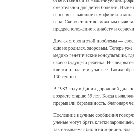
смертельной для детей болезни. Ныне
гены, вызывающие гемофилию и многи
гена. Скоро станет возможным выявля
предрасположение к диабету и сердеч
Другая сторона этой проблемы — своев
еще не родился, здоровым. Теперь уже
медико-генетические консультации, г
своего будущего ребенка. Исследовате
клетки плода, и изучает ее. Таким об
130 генных.
В 1983 году в Дании дородовой диагн
возрасте старше 35 лет. Когда выявля
прерывали беременность, благодаря ч
Последние научные сообщения говорят
ученые могут брать клетки зародышей,
так называемая биопсия хориона. Благо