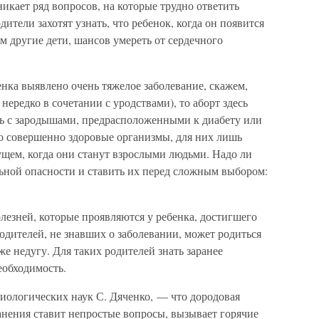
никает ряд вопросов, на которые трудно ответить
дители захотят узнать, что ребенок, когда он появится
чем другие дети, шансов умереть от сердечного
енка выявлено очень тяжелое заболевание, скажем,
нередко в сочетании с уродствами), то аборт здесь
ть с зародышами, предрасположенными к диабету или
то совершенно здоровые организмы, для них лишь
дущем, когда они станут взрослыми людьми. Надо ли
ьной опасности и ставить их перед сложным выбором:
олезней, которые проявляются у ребенка, достигшего
родителей, не знавших о заболевании, может родиться
е недугу. Для таких родителей знать заранее
еобходимость.
иологических наук С. Дяченко, — что дородовая
анения ставит непростые вопросы, вызывает горячие