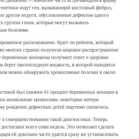
 генетики ищут ген, вызывающий кистозный фиброз,
е другие недуги, обусловленные дефектом одного
ть группы генов, которые могут вызывать
ным болезням.
ременное распознавание, будет ли ребенок, который
 во многих странах получили широкое распространение
де беременные женщины получают ответ о здоровье
ль берет околоплодную жидкость, в которой находятся
разом можно обнаружить хромосомные болезни и около
остикой был охвачен 61 процент беременных женщин в
лись аномальные хромосомы, некоторые матери
ему рождение дефектных детей ощутимо снизилось.
 о совершенствовании такой диагностики. Теперь
 достигших всего семи недель. Это позволяет сделать
даря ей довольно часто удается сразу же устанавливать