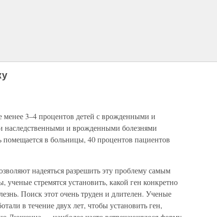
ку
е менее 3–4 процентов детей с врожденными и
и наследственными и врожденными болезнями
еть помещается в больницы, 40 процентов пациентов
озволяют надеяться разрешить эту проблему самым
, ученые стремятся установить, какой ген конкретно
езнь. Поиск этот очень труден и длителен. Ученые
тали в течение двух лет, чтобы установить ген,
ию Дюшенна — наиболее часто встречающуюся форму