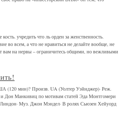
 кость. учредить что ль орден за женственность.
е во всем, а что не нравиться не делайте вообще, не
т вам на нервы – ограничитесь общими, но вежливыми
жить!
США (120 мин)? Произв. UA (Уолтер Уэйнджер)· Реж.
и Дон Манкивиц по мотивам статей Эда Монтгомери
 Линдон· Муз. Джон Мэндел· В ролях Сьюзен Хейуорд