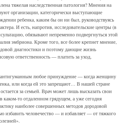
явлена тяжелая наследственная патология? Мнения на
ствуют организации, категорически выступающие
ждении ребенка, каким бы он ни был, руководствуясь
ктера. И есть, напротив, исследовательские центры (в
сультацию, обязывают непременно подвергнуться этой
алия эмбриона. Кроме того, все более крепнет мнение,
одовой диагностики и поэтому дающие жизнь
совую ответственность — платить за уход,
, антигуманным любое принуждение — когда женщину
бенка, или когда ей это запрещают… В нашей стране
остается за семьей. Врач может лишь высказать свои
е в каком-то отдаленном грядущем, а уже сегодня
актику наиболее совершенных методов дородовой
ью избавить человечество — и избавляет — от тяжкого
олезней».