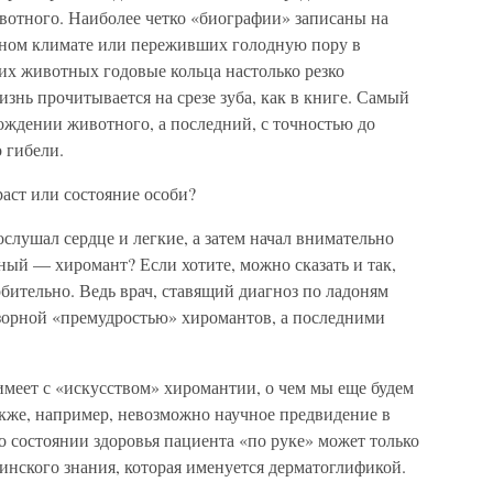
вотного. Наиболее четко «биографии» записаны на
ьном климате или переживших голодную пору в
ких животных годовые кольца настолько резко
жизнь прочитывается на срезе зуба, как в книге. Самый
ождении животного, а последний, с точностью до
 гибели.
раст или состояние особи?
ослушал сердце и легкие, а затем начал внимательно
ый — хиромант? Если хотите, можно сказать и так,
орбительно. Ведь врач, ставящий диагноз по ладоням
юзорной «премудростью» хиромантов, а последними
 имеет с «искусством» хиромантии, о чем мы еще будем
акже, например, невозможно научное предвидение в
 о состоянии здоровья пациента «по руке» может только
цинского знания, которая именуется дерматоглификой.