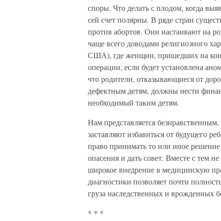
споры. Что делать с плодом, когда вы
сей счет полярны. В ряде стран суще
против абортов. Они настаивают на ро
чаще всего доводами религиозного хара
США), где женщин, пришедших на кон
операции, если будет установлена аном
что родители, отказывающиеся от дор
дефектным детям, должны нести финан
необходимый таким детям.
Нам представляется безнравственным
заставляют избавиться от будущего ре
право принимать то или иное решение 
опасения и дать совет. Вместе с тем н
широкое внедрение в медицинскую пр
диагностики позволяет почти полност
груза наследственных и врожденных б
* * *