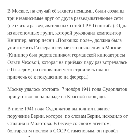
В Москве, на случай её захвата немцами, были созданы
три независимые друг от друга разведывательные сети
(не считая разведывательных сетей ГРУ Генштаба). Одна
из автономных групп, которой руководил композитор
Книппер, автор песни «Полюшко-поле», должна была
уничтожить Гитлера в случае его появления в Москве.
(Книппер был родственником германской киноактрисы
Ольги Чеховой, которая на приёмах пару раз встречалась
с Гитлером, на основании чего строились планы
привлечь её к покушению на фюрера.)
Москву удалось отстоять. 7 ноября 1941 года Судоплатов
присутствовал на параде на Красной площади.
В июле 1941 года Судоплатов выполнил важное
поручение Берии, которое, по словам Берии, исходило от
Сталина и Молотова. В беседе со своим агентом,
болгарским послом в СССР Стаменовым, он провёл