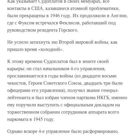
Как указывает Судоплатов в своих мемуарах, все
контакты в США, казавшиеся атомной проблематики,
были прекращены в 1946 году. Их продолжили в Англии,
где с Фуксом встречался Феклисов, работавший под
руководством резидента Горского.
Не успело затихнуть эхо Второй мировой войны, как
пришло время «холодной».
К этому времени Судоплатов был в зените своей
карьеры: он стал начальником 4-го управления,
прославившегося в годы войны (из двадцати восьми
чекистов, Героев Советского Союза, двадцать три были
офицерами его управления), получил звание генерал-
лейтенанта и был избран членом парткома НКГБ, именно
ему поручили выступить с официальным докладом на
торжественном собрании сотрудников аппарата всего
наркомата в 1945 году.
Однако вскоре 4-е управление было расформировано,