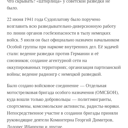
Что скрывать? «Штирлица» у советской разведки не
было.
22 июня 1941 года Судоплатову было поручено
возглавить всю разведывательно-диверсионную работу
по линии органов госбезопасности в тылу немецких
войск. 5 июля он был официально назначен начальником
Особой группы при наркоме внутренних дел. Её задачей
стали: ведение разведки против Германии и её
союзников; создание агентурной сети на
оккупированных территориях; организация партизанской
войны; ведение радиоигр с немецкой разведкой.
Было создано войсковое соединение — Отдельная
мотострелковая бригада особого назначения (ОМСБОН),
куда вошли только добровольцы — политэмигранты,
спортсмены, комсомольские активисты, радисты-моряки.
Непосредственное участие в создании бригады приняли
руководящие деятели Коминтерна Георгий Димитров,
Долорес Ибаррури и другие.