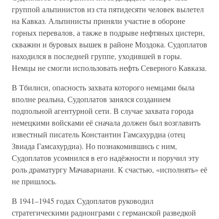
группой альпинистов из ста пятидесяти человек вылетел
на Кавказ. Альпинисты приняли участие в обороне
горных перевалов, а также в подрыве нефтяных цистерн,
скважин и буровых вышек в районе Моздока. Судоплатов
находился в последней группе, уходившей в горы.
Немцы не смогли использовать нефть Северного Кавказа.
В Тбилиси, опасность захвата которого немцами была
вполне реальна, Судоплатов занялся созданием
подпольной агентурной сети. В случае захвата города
немецкими войсками её сначала должен был возглавить
известный писатель Константин Гамсахурдиа (отец
Звиада Гамсахурдиа). Но познакомившись с ним,
Судоплатов усомнился в его надёжности и поручил эту
роль драматургу Мачавариани. К счастью, «исполнять» её
не пришлось.
В 1941–1945 годах Судоплатов руководил
стратегическими радиоиграми с германской разведкой