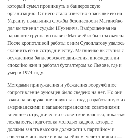
который сумел проникнуть в бандеровскую
организацию. От него стало известно о засылке ею на
Украину начальника службы безопасности Матвиейко
для выяснения судьбы Шухевича. Выброшенная на
парашюте группа во главе с Матвиейко была захвачена.
После кропотливой работы с ним Судоплатову удалось
склонить его к сотрудничеству. Матвиейко выступил с
осуждением бандеровского движения, впоследствии
спокойно жил и работал бухгалтером во Львове, где и
умер в 1974 году.
Методами принуждения и убеждения вооружённое
сопротивление оуновцев было сведено на нет. Но они
взяли на вооружение новую тактику, разработанную их
американскими и западногерманскими советниками:
внешнее сотрудничество с советской властью, показная
лояльность, подготовка молодых кадров, которые
должны занять высокие должности в партийном и
советском аппарате и в дальнейшем, через тридцать—