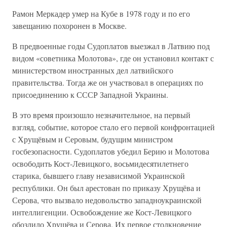
Рамон Меркадер умер на Кубе в 1978 году и по его
завещанию похоронен в Москве.
В предвоенные годы Судоплатов выезжал в Латвию под
видом «советника Молотова», где он установил контакт с
министерством иностранных дел латвийского
правительства. Тогда же он участвовал в операциях по
присоединению к СССР Западной Украины.
В это время произошло незначительное, на первый
взгляд, событие, которое стало его первой конфронтацией
с Хрущёвым и Серовым, будущим министром
госбезопасности. Судоплатов убедил Берию и Молотова
освободить Кост-Левицкого, восьмидесятилетнего
старика, бывшего главу независимой Украинской
республики. Он был арестован по приказу Хрущёва и
Серова, что вызвало недовольство западноукраинской
интеллигенции. Освобождение же Кост-Левицкого
обозлило Хрущёва и Серова. Их первое столкновение