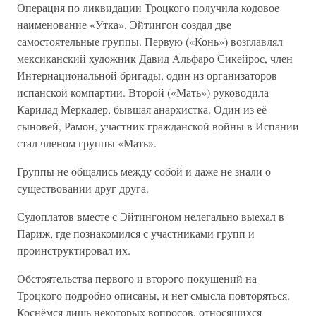
Операция по ликвидации Троцкого получила кодовое
наименование «Утка». Эйтингон создал две
самостоятельные группы. Первую («Конь») возглавлял
мексиканский художник Давид Альфаро Сикейрос, член
Интернациональной бригады, один из организаторов
испанской компартии. Второй («Мать») руководила
Каридад Меркадер, бывшая анархистка. Один из её
сыновей, Рамон, участник гражданской войны в Испании
стал членом группы «Мать».
Группы не общались между собой и даже не знали о
существовании друг друга.
Судоплатов вместе с Эйтингоном нелегально выехал в
Париж, где познакомился с участниками групп и
проинструктировал их.
Обстоятельства первого и второго покушений на
Троцкого подробно описаны, и нет смысла повторяться.
Коснёмся лишь некоторых вопросов, относящихся