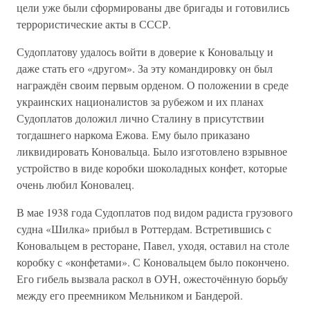
цели уже были сформированы две бригады и готовились
террористические акты в СССР.
Судоплатову удалось войти в доверие к Коновальцу и
даже стать его «другом». За эту командировку он был
награждён своим первым орденом. О положении в среде
украинских националистов за рубежом и их планах
Судоплатов доложил лично Сталину в присутствии
тогдашнего наркома Ежова. Ему было приказано
ликвидировать Коновальца. Было изготовлено взрывное
устройство в виде коробки шоколадных конфет, которые
очень любил Коновалец.
В мае 1938 года Судоплатов под видом радиста грузового
судна «Шилка» прибыл в Роттердам. Встретившись с
Коновальцем в ресторане, Павел, уходя, оставил на столе
коробку с «конфетами». С Коновальцем было покончено.
Его гибель вызвала раскол в ОУН, ожесточённую борьбу
между его преемником Мельником и Бандерой.