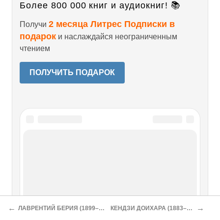
Более 800 000 книг и аудиокниг! 📚
2 месяца Литрес Подписки в
Получи
подарок
и наслаждайся неограниченным
чтением
ПОЛУЧИТЬ ПОДАРОК
Читайте также
КОРЕЯ. 1945-1996 гг.
КОРЕЯ. 1945-1996 гг. Краткая историко-географическая
справкаКорея – страна в Восточной Азии, расположенная
←
→
ЛАВРЕНТИЙ БЕРИЯ (1899–1953)
КЕНДЗИ ДОИХАРА (1883–1948)
в основном на Корейском полуострове, на прилегающей