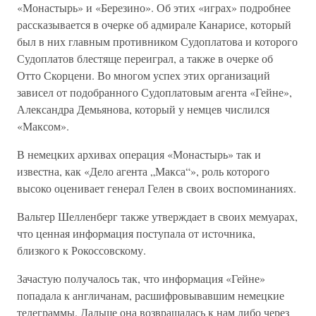
«Монастырь» и «Березино». Об этих «играх» подробнее
рассказывается в очерке об адмирале Канарисе, который
был в них главным противником Судоплатова и которого
Судоплатов блестяще переиграл, а также в очерке об
Отто Скорцени. Во многом успех этих организаций
зависел от подобранного Судоплатовым агента «Гейне»,
Александра Демьянова, который у немцев числился
«Максом».
В немецких архивах операция «Монастырь» так и
известна, как «Дело агента „Макса“», роль которого
высоко оценивает генерал Гелен в своих воспоминаниях.
Вальтер Шелленберг также утверждает в своих мемуарах,
что ценная информация поступала от источника,
близкого к Рокоссовскому.
Зачастую получалось так, что информация «Гейне»
попадала к англичанам, расшифровывавшим немецкие
телеграммы. Дальше она возвращалась к нам либо через