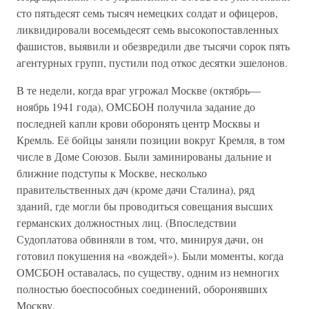
сто пятьдесят семь тысяч немецких солдат и офицеров,
ликвидировали восемьдесят семь высокопоставленных
фашистов, выявили и обезвредили две тысячи сорок пять
агентурных групп, пустили под откос десятки эшелонов.
В те недели, когда враг угрожал Москве (октябрь—
ноябрь 1941 года), ОМСБОН получила задание до
последней капли крови оборонять центр Москвы и
Кремль. Её бойцы заняли позиции вокруг Кремля, в том
числе в Доме Союзов. Были заминированы дальние и
ближние подступы к Москве, несколько
правительственных дач (кроме дачи Сталина), ряд
зданий, где могли бы проводиться совещания высших
германских должностных лиц. (Впоследствии
Судоплатова обвиняли в том, что, минируя дачи, он
готовил покушения на «вождей»). Были моменты, когда
ОМСБОН оставалась, по существу, одним из немногих
полностью боеспособных соединений, оборонявших
Москву.