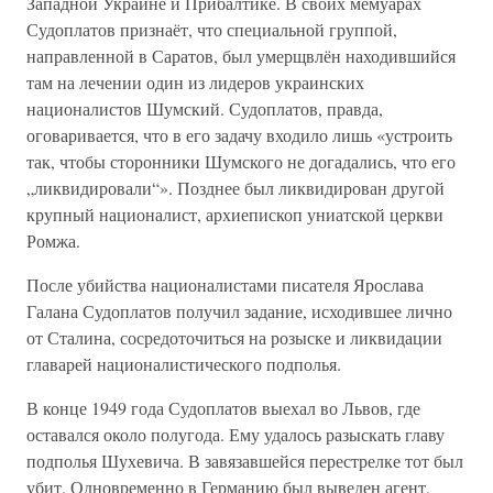
Западной Украине и Прибалтике. В своих мемуарах
Судоплатов признаёт, что специальной группой,
направленной в Саратов, был умерщвлён находившийся
там на лечении один из лидеров украинских
националистов Шумский. Судоплатов, правда,
оговаривается, что в его задачу входило лишь «устроить
так, чтобы сторонники Шумского не догадались, что его
„ликвидировали“». Позднее был ликвидирован другой
крупный националист, архиепископ униатской церкви
Ромжа.
После убийства националистами писателя Ярослава
Галана Судоплатов получил задание, исходившее лично
от Сталина, сосредоточиться на розыске и ликвидации
главарей националистического подполья.
В конце 1949 года Судоплатов выехал во Львов, где
оставался около полугода. Ему удалось разыскать главу
подполья Шухевича. В завязавшейся перестрелке тот был
убит. Одновременно в Германию был выведен агент,