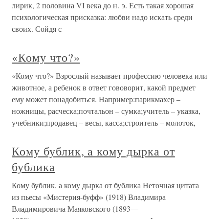
лирик, 2 половина VI века до н. э. Есть такая хорошая
психологическая присказка: любви надо искать среди
своих. Сойдя с
«Кому что?»
«Кому что?» Взрослый называет профессию человека или
животное, а ребенок в ответ гововорит, какой предмет
ему может понадобиться. Например:парикмахер –
ножницы, расческа;почтальон – сумка;учитель – указка,
учебники;продавец – весы, касса;строитель – молоток,
Кому бублик, а кому дырка от
бублика
Кому бублик, а кому дырка от бублика Неточная цитата
из пьесы «Мистерия-буфф» (1918) Владимира
Владимировича Маяковского (1893—