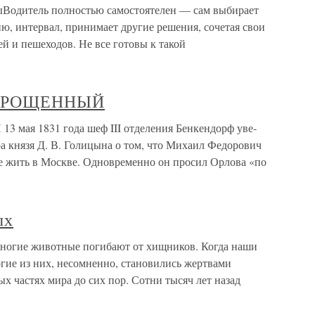
Водитель полностью самостоятелен — сам выбирает
ю, интервал, принимает другие решения, сочетая свои
й и пешеходов. Не все готовы к такой
 ПРОЩЕННЫЙ
я 1831 года шеф III отделения Бенкендорф уве­
а князя Д. В. Го­лицына о том, что Михаил Федорович
ие жить в Москве. Одновременно он просил Орлова «по
ых
многие животные погибают от хищников. Когда наши
гие из них, несомненно, становились жертвами
ых частях мира до сих пор. Сотни тысяч лет назад