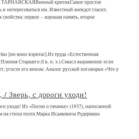
ЛИЯ ТАРНАВСКАЯВинный критикСамое простое
ь и интересоваться им. Известный анекдот гласит,
 свойства: первое – хорошая память, второе
ritas [ин вино вэритас].Из труда «Естественная
 Плиния Старшего (I в. н. э.).Смысл выражения: если
ет, угости его вином. Аналог русской поговорки «Что у
 / Зверь, с дороги уходи!
роги уходи! Из «Песни о тачанке» (1937), написанной
 на стихи поэта Марка Исааковича Рудермана