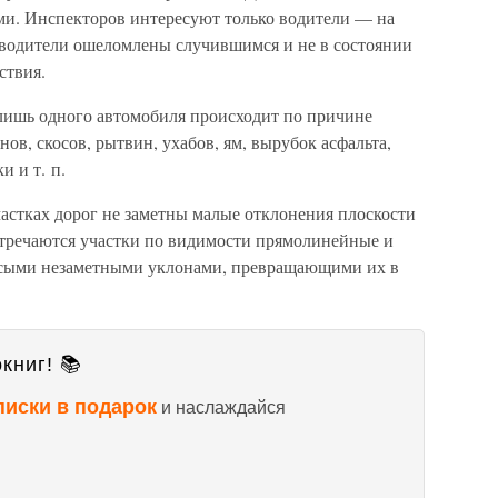
ми. Инспекторов интересуют только водители — на
а водители ошеломлены случившимся и не в состоянии
ствия.
лишь одного автомобиля происходит по причине
ов, скосов, рытвин, ухабов, ям, вырубок асфальта,
и и т. п.
стках дорог не заметны малые отклонения плоскости
Встречаются участки по видимости прямолинейные и
косыми незаметными уклонами, превращающими их в
книг! 📚
писки в подарок
и наслаждайся