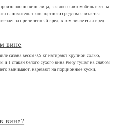
роизошло по вине лица, взявшего автомобиль взят на
та наниматель транспортного средства считается
вечает за причиненный вред, в том числе если вред
ом вине
иле сазана весом 0,5 кг натирают крупной солью,
ды и 1 стакан белого сухого вина.Рыбу тушат на слабом
 чего вынимают, нарезают на порционные куски,
 в вине?