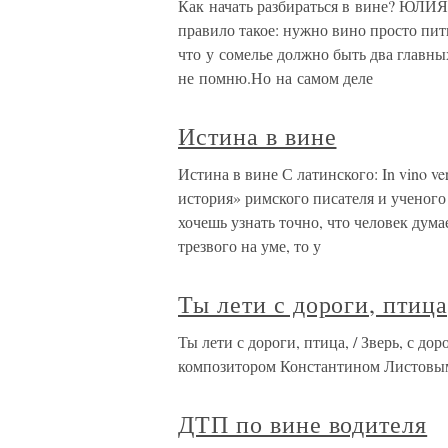
Как начать разбираться в вине? Ю
правило такое: нужно вино просто пит
что у сомелье должно быть два главных
не помню.Но на самом деле
Истина в вине
Истина в вине С латинского: In vino ve
история» римского писателя и ученого
хочешь узнать точно, что человек дума
трезвого на уме, то у
Ты лети с дороги, птица,
Ты лети с дороги, птица, / Зверь, с до
композитором Константином Листовым
ДТП по вине водителя