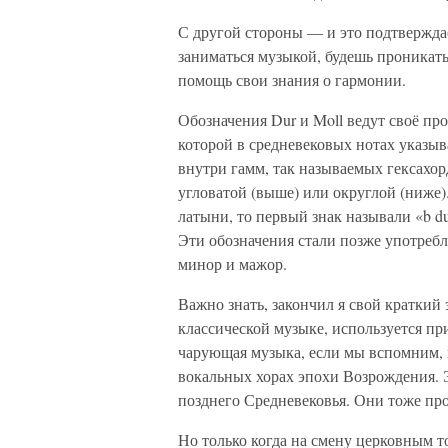
С другой стороны — и это подтвержда
заниматься музыкой, будешь проникать 
помощь свои знания о гармонии.
Обозначения Dur и Moll ведут своё пр
которой в средневековых нотах указыва
внутри гамм, так называемых гексахор
угловатой (выше) или округлой (ниже).
латыни, то первый знак называли «b dur
Эти обозначения стали позже употребля
минор и мажор.
Важно знать, закончил я свой краткий 
классической музыке, используется пр
чарующая музыка, если мы вспомним, 
вокальных хорах эпохи Возрождения. 
позднего Средневековья. Они тоже пр
Но только когда на смену церковным 