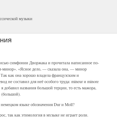
ассической музыки
АНИЯ
аписью симфонии Дворжака и прочитала написанное по-
и-минор». «Ясное дело, — сказала она, — минор
» Так как она хорошо владела французским и
вод не составил для неё особого труда: mineur и minore
я добавил названия большой терции, то есть мажора,
e (большой).
 немецком языке обозначения Dur и Moll?
рос, так как этимология в музыке не играет роли.