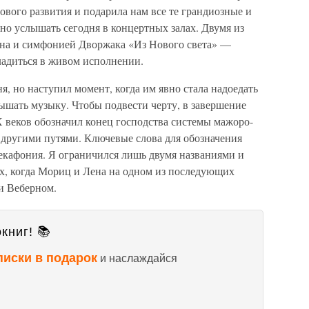
ового развития и подарила нам все те грандиозные и
о услышать сегодня в концертных залах. Двумя из
ена и симфонией Дворжака «Из Нового света» —
ладиться в живом исполнении.
я, но наступил момент, когда им явно стала надоедать
лышать музыку. Чтобы подвести черту, в завершение
 веков обозначил конец господства системы мажоро-
другими путями. Ключевые слова для обозначения
декафония. Я ограничился лишь двумя названиями и
х, когда Мориц и Лена на одном из последующих
и Веберном.
книг! 📚
писки в подарок
и наслаждайся