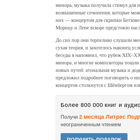
минора, музыка получила стимул для н
возвышенные сочинения, которые можн
них — концертом для скрипки Бетхов
Морицу и Лене вскоре предстояло нас
До сих пор они терпеливо слушали мен
сухая теория, и захотелось наконец ус
беседы я напомнил, что рубеж XIX–XX
минора, и многие композиторы пошли 
новых путей: атональная музыка и до
предложил подробнее поговорить о ни
концертов столкнутся с Шёнбергом ил
Более 800 000 книг и аудио
2 месяца Литрес Под
Получи
неограниченным чтением
ПОЛУЧИТЬ ПОДАРОК