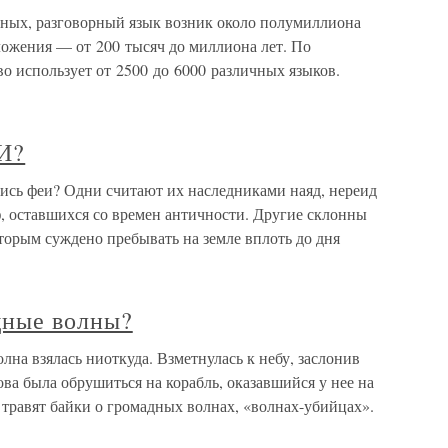
еных, разговорный язык возник около полумиллиона
оложения — от 200 тысяч до миллиона лет. По
о использует от 2500 до 6000 различных языков.
И?
 феи? Одни считают их наследниками наяд, нереид
, оставшихся со времен античности. Другие склонны
оторым суждено пребывать на земле вплоть до дня
щные волны?
на взялась ниоткуда. Взметнулась к небу, заслонив
ва была обрушиться на корабль, оказавшийся у нее на
равят байки о громадных волнах, «волнах-убийцах».