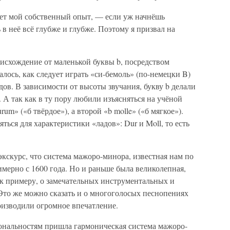
ет мой собственный опыт, — если уж начнёшь
в неё всё глубже и глубже. Поэтому я призвал на
оисхождение от маленькой буквы b, посредством
лось, как следует играть «си-бемоль» (по-немецки B)
дов. В зависимости от высоты звучания, букву b делали
 А так как в ту пору любили изъясняться на учёной
um» («б твёрдое»), а второй «b molle» («б мягкое»).
ться для характеристики «ладов»: Dur и Moll, то есть
экскурс, что система мажоро-минора, известная нам по
имерно с 1600 года. Но и раньше была великолепная,
к примеру, о замечательных инструментальных и
Это же можно сказать и о многоголосых песнопениях
оизводили огромное впечатление.
тональностям пришла гармоническая система мажоро-