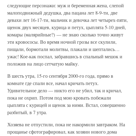
следующие персонажи: муж и беременная жена, слепой
малоподвижный дедушка, два пацана лет 8-9-ти, две
девахи лет 16-17-ти, мальчик и девочка лет четырех-пяти,
щенок двух месяцев, курица и петух, цыплята 5-10 дней,
комары (малярийные?) — не знаю сколько точно живут
эти кровососы. Во время ночной грозы все скулили,
пищали, бормотали молитвы, плакали и шептались…
ужас! Кое-как поспал, забравшись в спальный мешок и
положив на лицо сетчатую майку.
В шесть утра, 15-го сентября 2000-го года, прямо в
комнате где спали все, начал кричать петух.
Удивительное дело — никто его не убил, так и кричал,
пока не охрип. Потом под мою кровать побежали
цыплята с курицей и щенок за ними. Встал, совершенно
разбитый, в 7 утра.
Хозяева не отпустили, пока не накормили завтраком. На
прощанье сфотографировал, как хозяин нового дома