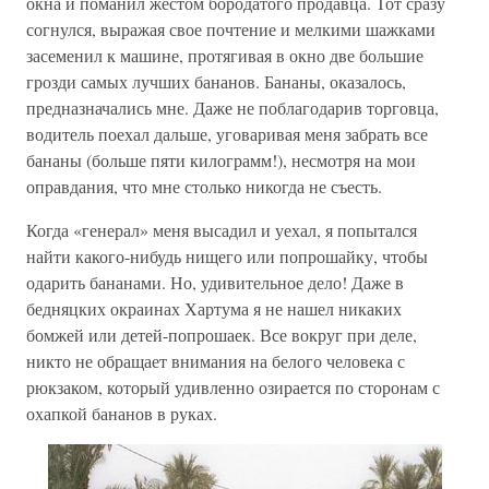
окна и поманил жестом бородатого продавца. Тот сразу
согнулся, выражая свое почтение и мелкими шажками
засеменил к машине, протягивая в окно две большие
грозди самых лучших бананов. Бананы, оказалось,
предназначались мне. Даже не поблагодарив торговца,
водитель поехал дальше, уговаривая меня забрать все
бананы (больше пяти килограмм!), несмотря на мои
оправдания, что мне столько никогда не съесть.
Когда «генерал» меня высадил и уехал, я попытался
найти какого-нибудь нищего или попрошайку, чтобы
одарить бананами. Но, удивительное дело! Даже в
бедняцких окраинах Хартума я не нашел никаких
бомжей или детей-попрошаек. Все вокруг при деле,
никто не обращает внимания на белого человека с
рюкзаком, который удивленно озирается по сторонам с
охапкой бананов в руках.