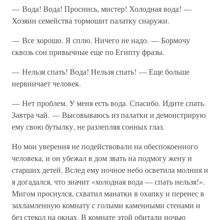
— Вода! Вода! Проснись, мистер! Холодная вода! —
Хозяин семейства тормошит палатку снаружи.
— Все хорошо. Я сплю. Ничего не надо. — Бормочу
сквозь сон привычные еще по Египту фразы.
— Нельзя спать! Вода! Нельзя спать! — Еще больше
нервничает человек.
— Нет проблем. У меня есть вода. Спасибо. Идите спать.
Завтра чай. — Высовываюсь из палатки и демонстрирую
ему свою бутылку, не разлепляя сонных глаз.
Но мои уверения не подействовали на обеспокоенного
человека, и он убежал в дом звать на подмогу жену и
старших детей. Вслед ему ночное небо осветила молния и
я догадался, что значит «холодная вода — спать нельзя!».
Мигом проснулся, схватил манатки в охапку и перенес в
захламленную комнату с голыми каменными стенами и
без стекол на окнах. В комнате этой обитали ночью