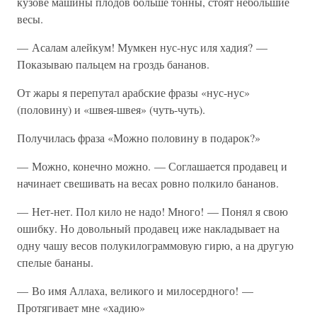
кузове машины плодов больше тонны, стоят небольшие
весы.
— Асалам алейкум! Мумкен нус-нус иля хадия? —
Показываю пальцем на гроздь бананов.
От жары я перепутал арабские фразы «нус-нус»
(половину) и «швея-швея» (чуть-чуть).
Получилась фраза «Можно половину в подарок?»
— Можно, конечно можно. — Соглашается продавец и
начинает свешивать на весах ровно полкило бананов.
— Нет-нет. Пол кило не надо! Много! — Понял я свою
ошибку. Но довольный продавец иже накладывает на
одну чашу весов полукилограммовую гирю, а на другую
спелые бананы.
— Во имя Аллаха, великого и милосердного! —
Протягивает мне «хадию»