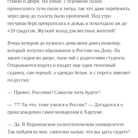
ставни и двери. На улице, с огромной силой,
проносились тучи пыли и песка, так что даже перебежать
через двор до туалета было проблемой. Под утро
песчаная буря превратилась в дождь и похолодало аж до
+20 градусов. Жуткий холод для местных жителей!
Вчера вечером до нужного дома меня довез инженер,
который получал образование в Ростове-на-Дону. На
закате сидим во дворе, пьем чай с родителями студента.
Открываются ворота и входит еще один типичный
суданец, сам черный, а одежды белые, и с порога заявляет
по-русски:
— Привет, Россияне! Самогон пить будете?
— ??? Ты что, тоже учился в России? — Догадался я о
происхождении самогоноварения в Хартуме.
— Да. В Воронежском политехническом университете.
Так пойдем ко мне, самогона налью, что вы здесь сидите?