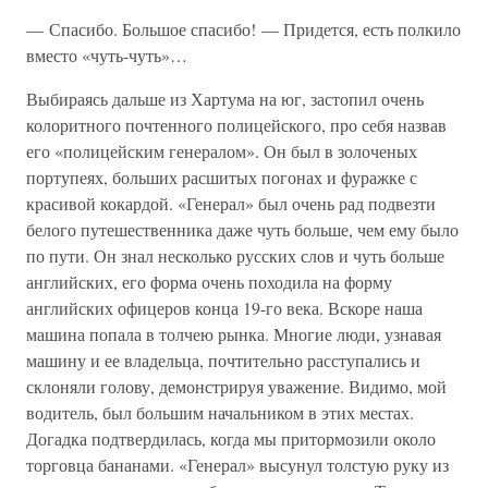
— Спасибо. Большое спасибо! — Придется, есть полкило
вместо «чуть-чуть»…
Выбираясь дальше из Хартума на юг, застопил очень
колоритного почтенного полицейского, про себя назвав
его «полицейским генералом». Он был в золоченых
портупеях, больших расшитых погонах и фуражке с
красивой кокардой. «Генерал» был очень рад подвезти
белого путешественника даже чуть больше, чем ему было
по пути. Он знал несколько русских слов и чуть больше
английских, его форма очень походила на форму
английских офицеров конца 19-го века. Вскоре наша
машина попала в толчею рынка. Многие люди, узнавая
машину и ее владельца, почтительно расступались и
склоняли голову, демонстрируя уважение. Видимо, мой
водитель, был большим начальником в этих местах.
Догадка подтвердилась, когда мы притормозили около
торговца бананами. «Генерал» высунул толстую руку из