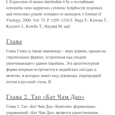
I. Expression of mouse interleukin 4 by a recombinant
ectromelia virus suppresses cytotoxic lymphocyte responses
and overcomes genetic resistance to mousepox // Journal of
Virology, 2000. Vol. 75. P. 1205–1210.5. Haga T., Kuwata T.,
Kozyrev J., Kowfie T., Hayami M. and
Глава
Глава Глава (а также маковица) – верх церкви, крыша на
стропильных фермах, устроенная над сводом
увенчивающего здание барабана. Эта архитектурная
форма впервые встречается в индийских пагодах и
мечетях, в которых имеет вид луковицы, перешедшей
потом в русский стиль. В
Глава 2. Тао «Бат Чам Дао»
Глава 2. Тао «Бат Чам Дао» Комплекс формальных
упражнений «Бат Чам Дао» является единственным