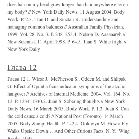
does hair on my head grow longer than hair anywhere else on
my body? // New York Daily News. 11 August 2004. Body
Work. P. 2.3. Tran D. and Sinclair R. Understanding and
managing common baldness // Australian Family Physician,
1999. Vol. 28. No. 3. P. 248–253.4. Nelson D. Aaaaaargh //
New Scientist. 11 April 1998. P. 64.5. Juan S. White fright //
New York Daily
Глава 12
Глава 12 1. Wiese J., McPherson S., Odden M. and Shlipak
G. Effect of Opuntia ficus indica on symptoms of the alcohol
hangover // Archives of Internal Medicine, 2004. Vol. 164. No.
12. P. 1334–1340.2. Juan S. Sobering thoughts // New York
Daily News. 16 March 2005. Body Work. P. 1.3. Juan S. Can
the cold cause a cold? // National Post (Toronto). 14 March
2005. Body &amp; Health. P. 1–2.4. Goldwyn M. How a Fly
Walks Upside Down… And Other Curious Facts. N. Y.: Wing
Books, 1995.