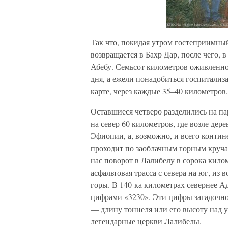
Так что, покидая утром гостеприимный
возвращается в Бахр Дар, после чего, 
Абебу. Семьсот километров оживленно
дня, а ежели понадобиться госпитализ
карте, через каждые 35–40 километров.
Оставшиеся четверо разделились на 
на север 60 километров, где возле дере
Эфиопии, а, возможно, и всего контине
проходит по заоблачным горным кручам
нас поворот в Лалибелу в сорока кило
асфальтовая трасса с севера на юг, и
горы. В 140-ка километрах севернее А
цифрами «3230». Эти цифры загадочно 
— длину тоннеля или его высоту над у
легендарные церкви Лалибелы.