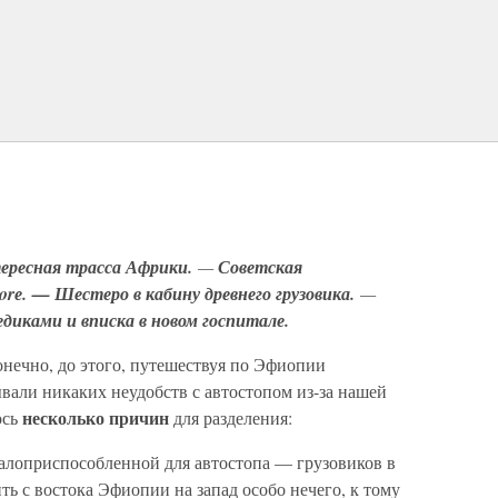
ересная трасса Африки.
—
Советская
borе. — Шестеро в кабину древнего грузовика.
—
едиками и вписка в новом госпитале.
онечно, до этого, путешествуя по Эфиопии
вали никаких неудобств с автостопом из-за нашей
несколько причин
ось
для разделения:
малоприспособленной для автостопа — грузовиков в
ить с востока Эфиопии на запад особо нечего, к тому