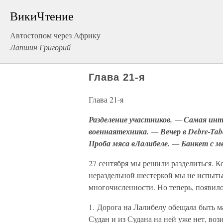
ВикиЧтение
Автостопом через Африку
Лапшин Григорий
Глава 21-я
Глава 21-я
Разделение участников.
—
Самая инт
военнаятехника.
—
Вечер в Debre-Ta
Проба мяса вЛалибеле.
—
Банкет с м
27 сентября мы решили разделиться. К
нераздельной шестеркой мы не испыты
многочисленности. Но теперь, появил
1. Дорога на Лалибелу обещала быть 
Судан и из Судана на ней уже нет, воз