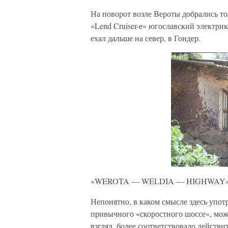
На поворот возле Вероты добрались то
«Lend Cruiser-е» югославский электри
ехал дальше на север, в Гондер.
«WEROTA — WELDIA — HIGHWAY» — с
Непонятно, в каком смысле здесь упо
привычного «скоростного шоссе», мож
взгляд, более соответствовало действи