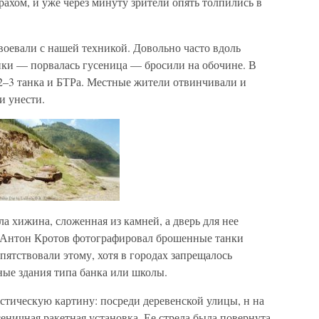
рахом, и уже через минуту зрители опять толпились в
воевали с нашей техникой. Довольно часто вдоль
нки — порвалась гусеница — бросили на обочине. В
2–3 танка и БТРа. Местные жители отвинчивали и
и унести.
ла хижина, сложенная из камней, а дверь для нее
. Антон Кротов фотографировал брошенные танки
ятствовали этому, хотя в городах запрещалось
ые здания типа банка или школы.
тическую картину: посреди деревенской улицы, н на
еничная ракетная установка. Ее стрела была повернута