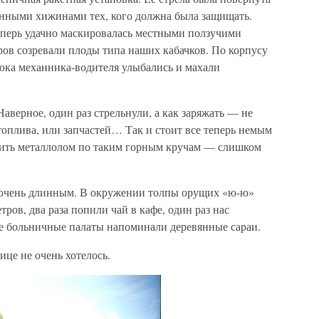
енными хижинами тех, кого должна была защищать.
теперь удачно маскировалась местными ползучими
ров созревали плоды типа наших кабачков. По корпусу
люка механника-водителя улыбались и махали
Наверное, один раз стрельнули, а как заряжать — не
 топлива, или запчастей… Так и стоит все теперь немым
ить металлолом по таким горным кручам — слишком
я очень длинным. В окружении толпы орущих «ю-ю»
ров, два раза попили чай в кафе, один раз нас
де больничные палаты напоминали деревянные сараи.
ице не очень хотелось.