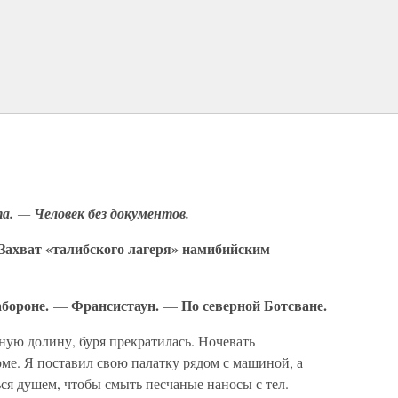
а.
—
Человек без документов.
Захват «талибского лагеря» намибийским
абороне.
Франсистаун.
По северной Ботсване.
—
—
рную долину, буря прекратилась. Ночевать
ме. Я поставил свою палатку рядом с машиной, а
ся душем, чтобы смыть песчаные наносы с тел.