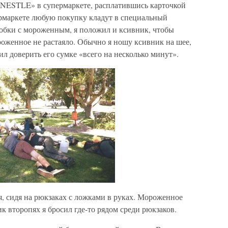
«NESTLE» в супермаркете, расплатившись карточкой
ермаркете любую покупку кладут в специальный
робки с мороженным, я положил и ксивник, чтобы
роженное не растаяло. Обычно я ношу ксивник на шее,
шил доверить его сумке «всего на несколько минут».
я, сидя на рюкзаках с ложками в руках. Мороженное
к второпях я бросил где-то рядом среди рюкзаков.