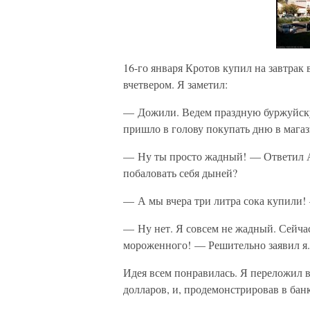
16-го января Кротов купил на завтрак 
вчетвером. Я заметил:
— Дожили. Ведем праздную буржуйску
пришло в голову покупать дню в магаз
— Ну ты просто жадный! — Ответил А
побаловать себя дыней?
— А мы вчера три литра сока купили!
— Ну нет. Я совсем не жадный. Сейчас
мороженного! — Решительно заявил я.
Идея всем понравилась. Я переложил в
долларов, и, продемонстрировав в бан