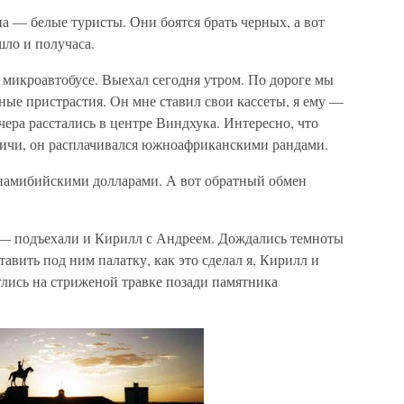
 — белые туристы. Они боятся брать черных, а вот
шло и получаса.
 микроавтобусе. Выехал сегодня утром. По дороге мы
ые пристрастия. Он мне ставил свои кассеты, я ему —
чера расстались в центре Виндхука. Интересно, что
вичи, он расплачивался южноафриканскими рандами.
 намибийскими долларами. А вот обратный обмен
е — подъехали и Кирилл с Андреем. Дождались темноты
тавить под ним палатку, как это сделал я, Кирилл и
глись на стриженой травке позади памятника