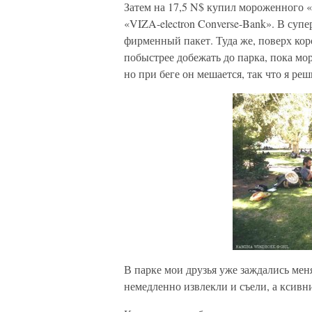
Затем на 17,5 N$ купил мороженного 
«VIZA-electron Converse-Bank». В суп
фирменный пакет. Туда же, поверх ко
побыстрее добежать до парка, пока мо
но при беге он мешается, так что я ре
В парке мои друзья уже заждались мен
немедленно извлекли и съели, а ксивни