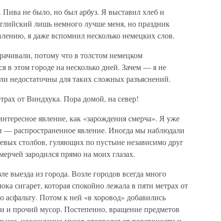
Пива не было, но был арбуз. Я выставил хлеб и
глийский лишь немного лучше меня, но праздник
влению, я даже вспомнил несколько немецких слов.
рачивали, потому что в толстом немецком
я в этом городе на несколько дней. Зачем — я не
ыли недостаточны для таких сложных разъяснений.
етрах от Виндхука. Пора домой, на север!
интересное явление, как «зарождения смерча». Я уже
и — распространенное явление. Иногда мы наблюдали
левых столбов, гуляющих по пустыне независимо друг
смерчей зародился прямо на моих глазах.
зле выезда из города. Возле городов всегда много
лока сигарет, которая спокойно лежала в пяти метрах от
по асфальту. Потом к ней «в хоровод» добавились
ки и прочий мусор. Постепенно, вращение предметов
ильнее, неожиданно мусор оторвался от поверхности и