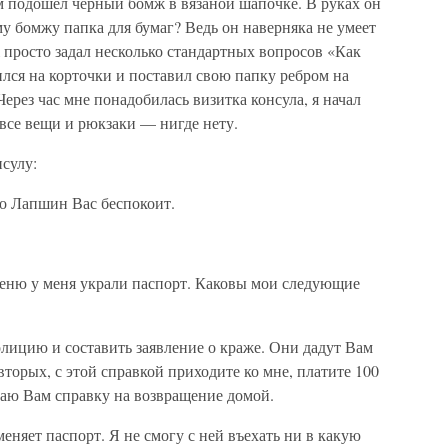
м подошел черный бомж в вязаной шапочке. В руках он
му бомжу папка для бумаг? Ведь он наверняка не умеет
 просто задал несколько стандартных вопросов «Как
ился на корточки и поставил свою папку ребром на
Через час мне понадобилась визитка консула, я начал
все вещи и рюкзаки — нигде нету.
сулу:
о Лапшин Вас беспокоит.
авеню у меня украли паспорт. Каковы мои следующие
ицию и составить заявление о краже. Они дадут Вам
вторых, с этой справкой приходите ко мне, платите 100
лаю Вам справку на возвращение домой.
меняет паспорт. Я не смогу с ней въехать ни в какую