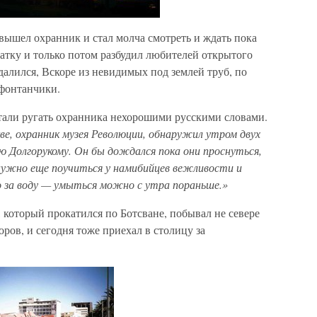
вышел охранник и стал молча смотреть и ждать пока
атку и только потом разбудил любителей открытого
далился, Вскоре из невидимых под землей труб, по
 фонтанчики.
стали ругать охранника нехорошими русскими словами.
кве, охранник музея Революции, обнаружил утром двух
ю Долгорукому. Он бы дождался пока они проснуться,
нужно еще поучиться у намибийцев вежливости и
 за воду — умыться можно с утра пораньше.»
 который прокатился по Ботсване, побывал не севере
ров, и сегодня тоже приехал в столицу за