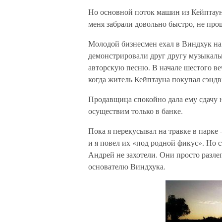
Но основной поток машин из Кейптауна
меня забрали довольно быстро, не про
Молодой бизнесмен ехал в Виндхук на
демонстрировали друг другу музыкальн
авторскую песню. В начале шестого ве
когда житель Кейптауна покупал сэнд
Продавщица спокойно дала ему сдачу
осуществим только в банке.
Пока я перекусывал на травке в парк
и я повел их «под родной фикус». Но с
Андрей не захотели. Они просто разле
основателю Виндхука.