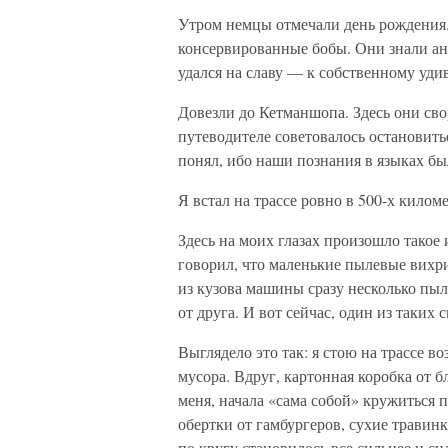
Утром немцы отмечали день рождения. 
консервированные бобы. Они знали ан
удался на славу — к собственному уди
Довезли до Кетманшопа. Здесь они сво
путеводителе советовалось остановитьс
понял, ибо наши познания в языках б
Я встал на трассе ровно в 500-х килом
Здесь на моих глазах произошло такое 
говорил, что маленькие пылевые вихр
из кузова машины сразу несколько пы
от друга. И вот сейчас, один из таких 
Выглядело это так: я стою на трассе во
мусора. Вдруг, картонная коробка от б
меня, начала «сама собой» кружиться 
обертки от гамбургеров, сухие травин
по кругу становилось все сильнее и с