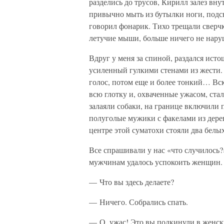
разделись до трусов, Кирилл залез вну
привычно мыть из бутылки ноги, под
говорил фонарик. Тихо трещали сверч
летучие мыши, больше ничего не нару
Вдруг у меня за спиной, раздался ис
усиленный гулкими стенами из жести.
голос, потом еще и более тонкий… Вск
всю глотку и, охваченные ужасом, стал
залаяли собаки, на границе включили
полуголые мужики с факелами из дер
центре этой суматохи стояли два белых
Все спрашивали у нас «что случилось?
мужчинам удалось успокоить женщин.
— Что вы здесь делаете?
— Ничего. Собрались спать.
— О, ужас! Это вы подкинули в женс