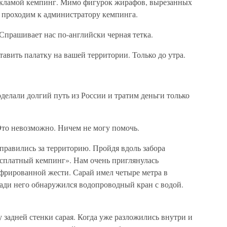
рекламой кемпинг. Мимо фигурок жирафов, вырезанных
ы проходим к администратору кемпинга.
прашивает нас по-английски черная тетка.
авить палатку на вашей территории. Только до утра.
елали долгий путь из России и тратим деньги только
то невозможно. Ничем не могу помочь.
правились за территорию. Пройдя вдоль забора
сплатный кемпинг». Нам очень приглянулась
офрированной жести. Сарай имел четыре метра в
озади него обнаружился водопроводный кран с водой.
у задней стенки сарая. Когда уже разложились внутри и