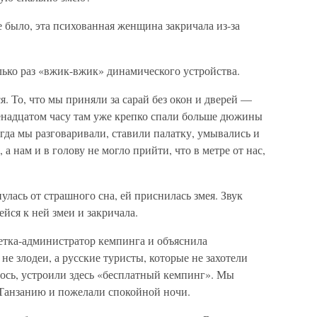
 было, эта психованная женщина закричала из-за
ько раз «вжик-вжик» динамического устройства.
. То, что мы приняли за сарай без окон и дверей —
енадцатом часу там уже крепко спали больше дюжины
гда мы разговаривали, ставили палатку, умывались и
а нам и в голову не могло прийти, что в метре от нас,
улась от страшного сна, ей приснилась змея. Звук
йся к ней змеи и закричала.
тетка-администратор кемпинга и объяснила
е злодеи, а русские туристы, которые не захотели
алось, устроили здесь «бесплатный кемпинг». Мы
 Танзанию и пожелали спокойной ночи.