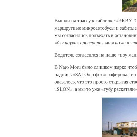
Вышли на трассу к табличке «ЭКВАТОР
маршрутные микроавтобусы и забитые 
мы согласились подъехать в останови
«для науки» проверить, можно ли в э
Водитель согласился на наше «ноу мани
В Naro Moru было слишком жарко чтобы
надпись «SALO», сфотографировал и п
оказалось, что это просто открытая ст
«SLON», а мы-то уже «губу раскатали»