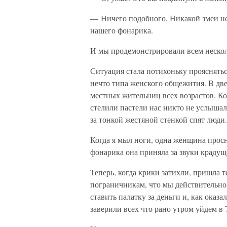
— Ничего подобного. Никакой змеи не
нашего фонарика.
И мы продемонстрировали всем нескол
Ситуация стала потихоньку проясняться
нечто типа женского общежития. В дв
местных жительниц всех возрастов. Ко
стелили пастели нас никто не услышал, 
за тонкой жестяной стенкой спят люди.
Когда я мыл ноги, одна женщина просн
фонарика она приняла за звуки крадуще
Теперь, когда крики затихли, пришла 
пограничникам, что мы действительно н
ставить палатку за деньги и, как оказ
заверили всех что рано утром уйдем в