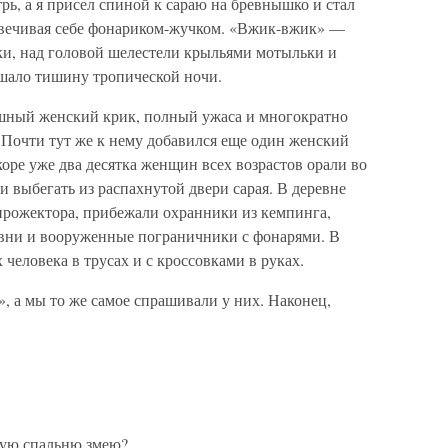
трь, а я присел спиной к сараю на бревнышко и стал
свечивая себе фонариком-жучком. «Вжик-вжик» —
ки, над головой шелестели крыльями мотыльки и
шало тишину тропической ночи.
тошный женский крик, полный ужаса и многократно
 Почти тут же к нему добавился еще один женский
оре уже два десятка женщин всех возрастов орали во
и выбегать из распахнутой двери сарая. В деревне
 прожектора, прибежали охранники из кемпинга,
евни и вооруженные пограничники с фонарями. В
 человека в трусах и с кроссовками в руках.
», а мы то же самое спрашивали у них. Наконец,
кую спальню змею?