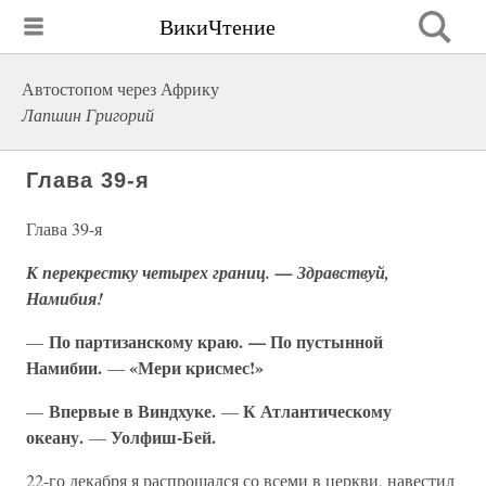
ВикиЧтение
Автостопом через Африку
Лапшин Григорий
Глава 39-я
Глава 39-я
К перекрестку четырех границ. — Здравствуй,
Намибия!
По партизанскому краю. — По пустынной
—
Намибии.
«Мери крисмес!»
—
Впервые в Виндхуке.
К Атлантическому
—
—
океану.
Уолфиш-Бей.
—
22-го декабря я распрощался со всеми в церкви, навестил