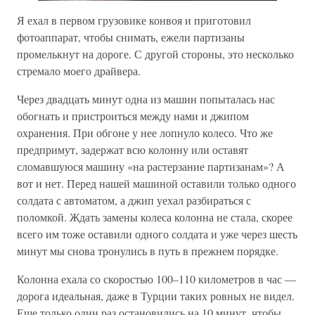
Я ехал в первом грузовике конвоя и приготовил
фотоаппарат, чтобы снимать, ежели партизаны
промелькнут на дороге. С другой стороны, это несколько
стремало моего драйвера.
Через двадцать минут одна из машин попыталась нас
обогнать и пристроиться между нами и джипом
охранения. При обгоне у нее лопнуло колесо. Что же
предпримут, задержат всю колонну или оставят
сломавшуюся машину «на растерзание партизанам»? А
вот и нет. Перед нашей машиной оставили только одного
солдата с автоматом, а джип уехал разбираться с
поломкой. Ждать замены колеса колонна не стала, скорее
всего им тоже оставили одного солдата и уже через шесть
минут мы снова тронулись в путь в прежнем порядке.
Колонна ехала со скоростью 100–110 километров в час —
дорога идеальная, даже в Турции таких ровных не видел.
Еще только один раз остановились на 10 минут, чтобы