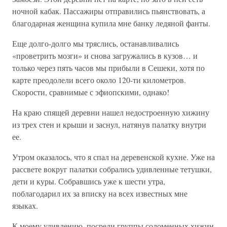
ночной кабак. Пассажиры отправились пьянствовать, а
благодарная женщина купила мне банку ледяной фанты.
Еще долго-долго мы тряслись, останавливались
«проветрить мозги» и снова загружались в кузов… и
только через пять часов мы прибыли в Сешеки, хотя по
карте преодолели всего около 120-ти километров.
Скорости, сравнимые с эфиопскими, однако!
На краю спящей деревни нашел недостроенную хижину
из трех стен и крыши и заснул, натянув палатку внутри
ее.
Утром оказалось, что я спал на деревенской кухне. Уже на
рассвете вокруг палатки собрались удивленные тетушки,
дети и куры. Собравшись уже к шести утра,
поблагодарил их за вписку на всех известных мне
языках.
К моему удивлению, посреди группы соломенных хижин