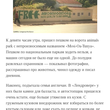
К девяти часам утра, пришел пешком на ворота animals
park с непроизносимым названием «Mosi-Oa-Tunya».
Пешком по национальным паркам ходить нельзя, а
машин сегодня не было еще ни одной. До полудня
развлекал охранников — показывал фотографии,
расспрашивал про животных, чинил одежду и писал
дневник.
Наконец, подъехала семья англичан. В «Лендровере» у
них были камни для балласта, и автостопщик пришелся
очень кстати, еще больше утяжелив их кузов. С
груженым кузовом внедорожник мог взбираться по более
крутым склонам или даже ехать по целине и кочкам, не