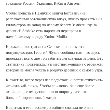
граждане России, Украины, Кубы и Анголы.
Чтобы попасть в Намибию минуя Ботсвану (не
распечатывая ботсванийскую визу), нужно проехать 120
километров на запад по левому берегу Замбези, где за
деревней Sesheke есть паромная переправа к
намибийскому городу Katima Mulilo.
К сожалению, трасса на Сешеки не пользуется
популярностью. Георгий Жуков сообщил нам, что здесь
проезжает всего две-три забитые легковушки за день. Эту
статистику подтверждала и местная женщина с ребенком,
которая не могла уехать в родную деревню с самого утра.
К счастью, всего через час подъехала «нестатистическая»
«тойота-хай-люкс». Чтобы ее «люкс» был еще более
«хай», в крытом кузове на всю ширину разложили
большой поролоновый матрац.
Водитель и его пассажир в кабине сначала не очень