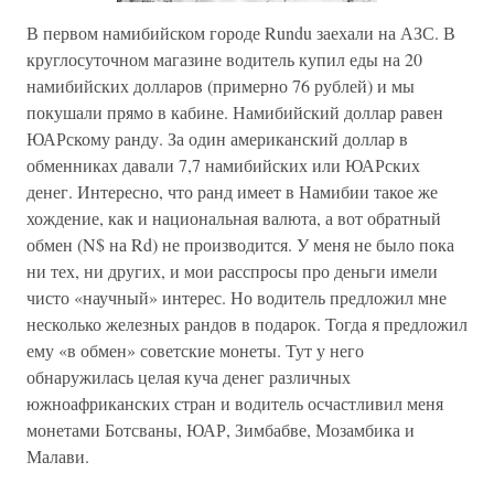
В первом намибийском городе Rundu заехали на АЗС. В
круглосуточном магазине водитель купил еды на 20
намибийских долларов (примерно 76 рублей) и мы
покушали прямо в кабине. Намибийский доллар равен
ЮАРскому ранду. За один американский доллар в
обменниках давали 7,7 намибийских или ЮАРских
денег. Интересно, что ранд имеет в Намибии такое же
хождение, как и национальная валюта, а вот обратный
обмен (N$ на Rd) не производится. У меня не было пока
ни тех, ни других, и мои расспросы про деньги имели
чисто «научный» интерес. Но водитель предложил мне
несколько железных рандов в подарок. Тогда я предложил
ему «в обмен» советские монеты. Тут у него
обнаружилась целая куча денег различных
южноафриканских стран и водитель осчастливил меня
монетами Ботсваны, ЮАР, Зимбабве, Мозамбика и
Малави.