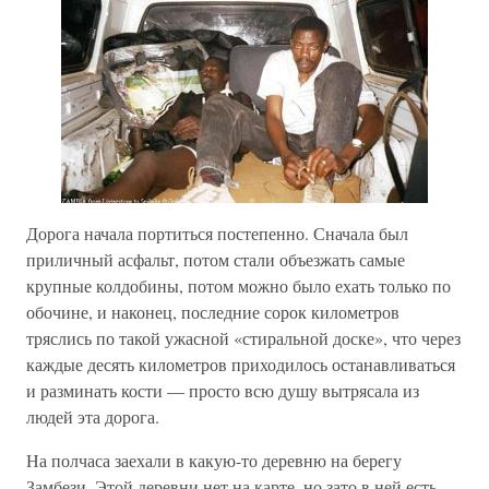
Дорога начала портиться постепенно. Сначала был
приличный асфальт, потом стали объезжать самые
крупные колдобины, потом можно было ехать только по
обочине, и наконец, последние сорок километров
тряслись по такой ужасной «стиральной доске», что через
каждые десять километров приходилось останавливаться
и разминать кости — просто всю душу вытрясала из
людей эта дорога.
На полчаса заехали в какую-то деревню на берегу
Замбези. Этой деревни нет на карте, но зато в ней есть