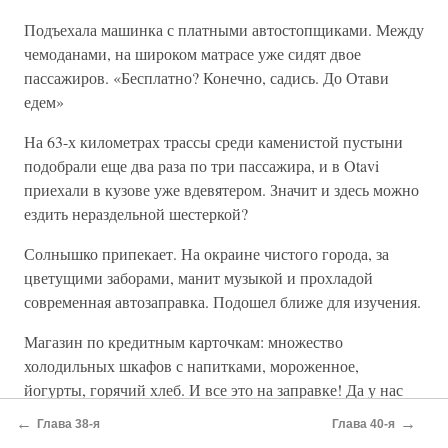
Подъехала машинка с платными автостопщиками. Между
чемоданами, на широком матрасе уже сидят двое
пассажиров. «Бесплатно? Конечно, садись. До Отави
едем»
На 63-х километрах трассы среди каменистой пустыни
подобрали еще два раза по три пассажира, и в Otavi
приехали в кузове уже вдевятером. Значит и здесь можно
ездить нераздельной шестеркой?
Солнышко припекает. На окраине чистого города, за
цветущими заборами, манит музыкой и прохладой
современная автозаправка. Подошел ближе для изучения.
Магазин по кредитным карточкам: множество
холодильных шкафов с напитками, мороженное,
йогурты, горячий хлеб. И все это на заправке! Да у нас
даже туалеты холодные не на каждой АЗС есть, а здесь
←
→
Глава 38-я
Глава 40-я
прямо-таки «Европой пахнет».