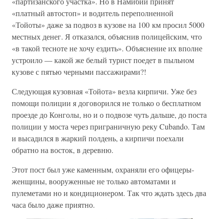
«партизанского участка». Но в Намибии принят
«платный автостоп» и водитель переполненной
«Тойоты» даже за подвоз в кузове на 100 км просил 5000
местных денег. Я отказался, объяснив полицейским, что
«в такой тесноте не хочу ездить». Объяснение их вполне
устроило — какой же белый турист поедет в пыльном
кузове с пятью черными пассажирами?!
Следующая кузовная «Тойота» везла кирпичи. Уже без
помощи полиции я договорился не только о бесплатном
проезде до Конголы, но и о подвозе чуть дальше, до поста
полиции у моста через приграничную реку Cubando. Там
и высадился в жаркий полдень, а кирпичи поехали
обратно на восток, в деревню.
Этот пост был уже каменным, охраняли его офицеры-
женщины, вооруженные не только автоматами и
пулеметами но и кондиционером. Так что ждать здесь два
часа было даже приятно.