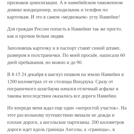
признаков цивилизации. А в намибийском таможенном
домике кондиционер, холодильник и телефон по
карточкам. И это в самом «медвежьем» углу Намибии!
Для граждан России попасть в Намибию так же просто,
как и прочим белым людям.
Заполняешь карточку и в паспорт ставят синий штамп,
размером в полстранички. По моей просьбе, написали 60
дней пребывания, но можно и до 90.
В 8-15 24 декабря я шагнул пешком на землю Намибии в
1200 километрах от ее столицы Виндхука. Сразу от
пограничного шлагбаума начался отличный асфальт и
таковы впоследствии оказались все дороги Намибии.
Но впереди меня ждал еще один «непростой участок». На
этот раз вольному путешествию мешали не дожди и
плохие дороги, а ангольские партизаны. 200 километров
дороги идет вдоль границы Анголы, а «границы», в