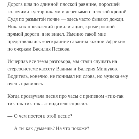
Дорога шла по длинной плоской равнине, поросшей
колючими кустарниками и деревьями с плоской кроной.
Судя по размытой почве — здесь часто бывают дожди.
Никаких проявлений цивилизации, кроме ровной
прямой дороги, я не видел. Именно такой мне
представлялись «бескрайние саванны южной Африки»
по очеркам Василия Пескова.
Исчерпав все темы разговора, мы стали слушать на
стереосистеме кассету Вадима и Валерия Мищуков.
Водитель, конечно, не понимал ни слова, но музыка ему
очень нравилось.
Когда прозвучала песня про часы с припевом «тик-так
тик-так тик-так…» водитель спросил:
— О чем поется в этой песне?
— А ты как думаешь? На что похоже?