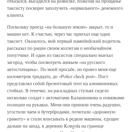
отказался, высадился на развилке, пожелав на прощанье
таксисту поскорее заполучить «нормального» денежного
клиента.
Поскольку проезд «на большую землю» закрыт, то и
машин нет. К счастью, через час приехал еще один
таксист. Оказалось, мой первый намибийский водитель
рассказал по рации своим коллегам о необычайном
попутчике. И один из таксистов специально выехал
загород, чтобы посмотреть живьем «на русского
автостопщика». По моей просьбе, он провез меня еще
километров тридцать, до «Police check post». Пост
представлял собой брезентовый тент на алюминиевых
стойках. В тенечке, на раскладных стульях сидело
несколько солдат с автоматами Калашникова и повязками
полиции на рукавах. Меня они приняли очень радушно,
угостили чаем и бутербродами, почитали «дорожную
грамоту» и стали вписывать в редкие машины, едущие
дальше на запад, в деревню Kongola на границе