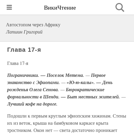
ВикиЧтение
Автостопом через Африку
Лапшин Григорий
Глава 17-я
Глава 17-я
Пограничники. — Поселок Метема.
—
Первое
знакомство с Эфиопами.
—
«Ю-ю-калы». — День
рожденья Олега Сенова.
—
Бюрократические
формальности в Шенди. — Быт местных жителей.
—
Лучший кофе на дороге.
Подошли к первым круглым эфиопским хижинам. Стены
их из веток, крыша на бамбуковом каркасе крыта
тростником. Окон нет — света достаточно проникает