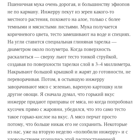
Пшеничная мука очень дорогая, и большинству эфиопов
не по карману. Инжерру пекут из зерен какого-то
местного растения, похожего на алое, только с более
темными и мясистыми листьями. Мука получается
коричневого цвета, тесто замешивают на воде и специях.
На угли ставится специальная глиняная тарелка —
диаметром около полуметра. Когда поверхность
раскалиться — сверху льют тесто тонкой струйкой,
создавая по поверхности тарелки слой в 3–4 миллиметра.
Накрывают большой крышкой и жарят до готовности, не
переворачивая. Потом, в остывшую инжерру
заворачивают мясо с зеленью, вареную картошку или
другие овощи. Я сначала думал, что горький вкус
инжерре придают приправы от мяса, но когда попробовал
кусочек прямо с жаровни, убедился, что это само тесто
такое горько-кислое на вкус. А мясо перчат просто
потому, что больше никак его не сохранить. Некоторые
из нас, уже на вторую неделю «полюбили инжерру» и с
удовольствием угощались этой распространенной