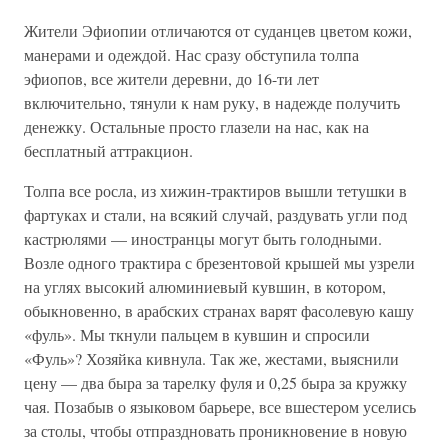
Жители Эфиопии отличаются от суданцев цветом кожи,
манерами и одеждой. Нас сразу обступила толпа
эфиопов, все жители деревни, до 16-ти лет
включительно, тянули к нам руку, в надежде получить
денежку. Остальные просто глазели на нас, как на
бесплатный аттракцион.
Толпа все росла, из хижин-трактиров вышли тетушки в
фартуках и стали, на всякий случай, раздувать угли под
кастрюлями — иностранцы могут быть голодными.
Возле одного трактира с брезентовой крышей мы узрели
на углях высокий алюминиевый кувшин, в котором,
обыкновенно, в арабских странах варят фасолевую кашу
«фуль». Мы ткнули пальцем в кувшин и спросили
«Фуль»? Хозяйка кивнула. Так же, жестами, выяснили
цену — два быра за тарелку фуля и 0,25 быра за кружку
чая. Позабыв о языковом барьере, все вшестером уселись
за столы, чтобы отпраздновать проникновение в новую