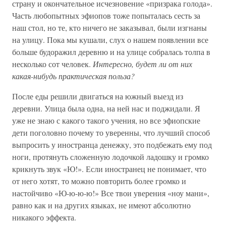
страну и окончательное исчезновение «призрака голода».
Часть любопытных эфиопов тоже попыталась сесть за
наш стол, но те, кто ничего не заказывал, были изгнаны
на улицу. Пока мы кушали, слух о нашем появлении все
больше будоражил деревню и на улице собралась толпа в
несколько сот человек.
Интересно, будет ли от них
какая-нибудь практическая польза?
После еды решили двигаться на южный выезд из
деревни. Улица была одна, на ней нас и поджидали. Я
уже не знаю с какого такого учения, но все эфиопские
дети поголовно почему то уверенны, что лучший способ
выпросить у иностранца денежку, это подбежать ему под
ноги, протянуть сложенную лодочкой ладошку и громко
крикнуть звук «Ю!». Если иностранец не понимает, что
от него хотят, то можно повторить более громко и
настойчиво «Ю-ю-ю-ю!» Все твои уверения «ноу мани»,
равно как и на других языках, не имеют абсолютно
никакого эффекта.