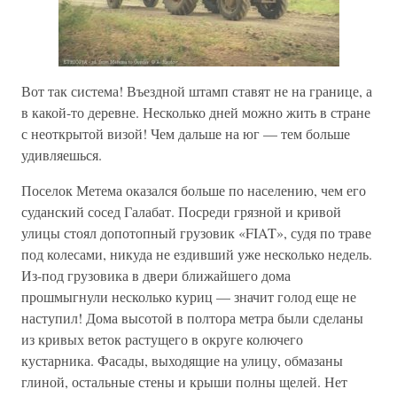
Вот так система! Въездной штамп ставят не на границе, а
в какой-то деревне. Несколько дней можно жить в стране
с неоткрытой визой! Чем дальше на юг — тем больше
удивляешься.
Поселок Метема оказался больше по населению, чем его
суданский сосед Галабат. Посреди грязной и кривой
улицы стоял допотопный грузовик «FIAT», судя по траве
под колесами, никуда не ездивший уже несколько недель.
Из-под грузовика в двери ближайшего дома
прошмыгнули несколько куриц — значит голод еще не
наступил! Дома высотой в полтора метра были сделаны
из кривых веток растущего в округе колючего
кустарника. Фасады, выходящие на улицу, обмазаны
глиной, остальные стены и крыши полны щелей. Нет