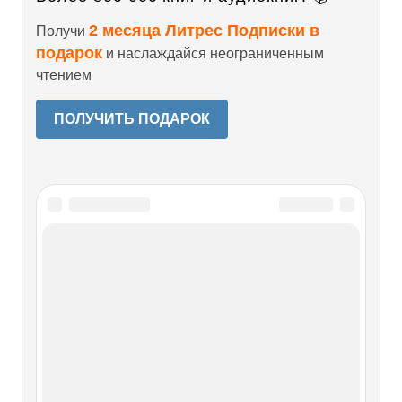
2 месяца Литрес Подписки в
Получи
подарок
и наслаждайся неограниченным
чтением
ПОЛУЧИТЬ ПОДАРОК
Читайте также
ГЛАВА 3
ГЛАВА 3 Общение внутри профсообщества Тема,
посвященная умению выстраивать хорошие отношения с
людьми, очень серьезная и интересная. Из этой главы вы