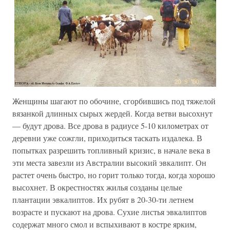
Женщины шагают по обочине, сгорбившись под тяжелой
вязанкой длинных сырых жердей. Когда ветви высохнут
— будут дрова. Все дрова в радиусе 5-10 километрах от
деревни уже сожгли, приходиться таскать издалека. В
попытках разрешить топливный кризис, в начале века в
эти места завезли из Австралии высокий эвкалипт. Он
растет очень быстро, но горит только тогда, когда хорошо
высохнет. В окрестностях жилья созданы целые
плантации эвкалиптов. Их рубят в 20-30-ти летнем
возрасте и пускают на дрова. Сухие листья эвкалиптов
содержат много смол и вспыхивают в костре ярким,