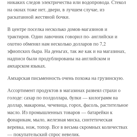
никаких следов электричества или водопровода. Стекол
на окнах тоже нет, двери, в лучшем случае, из
раскатанной жестяной бочки.
В центре поселка несколько домов-магазинов и
трактиров. Один лавочник говорил по- английски и
охотно обменял нам несколько долларов по 7,2
эфиопских быра. На деньгах, так же как и на магазинах,
надписи были продублированы на английском и
амхарском языках.
Амхарская письменность очень похожа на грузинскую.
Ассортимент продуктов в магазинах развеял страхи о
голоде: сахар по полдоллара, булки — килограмм на
доллар, макароны, чечевица, горох, фасоль, растительное
масло. Из промышленных товаров — батарейки к
фонарикам, мыло, железная миска, синтетическая
веревка, нож, топор. Все в весьма скромных количествах
— покупательский спрос невелик.