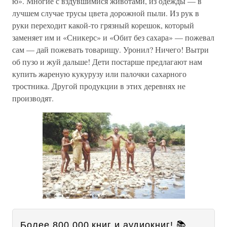
ю». Многие с вздувшимися животами, из одежды — в
лучшем случае трусы цвета дорожной пыли. Из рук в
руки переходит какой-то грязный корешок, который
заменяет им и «Сникерс» и «Обит без сахара» — пожевал
сам — дай пожевать товарищу. Уронил? Ничего! Вытри
об пузо и жуй дальше! Дети постарше предлагают нам
купить жареную кукурузу или палочки сахарного
тростника. Другой продукции в этих деревнях не
производят.
Более 800 000 книг и аудиокниг! 📚