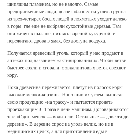
шипящим пламенем, но не надолго. Самые
предприимчивые люди, делает «бизнес на угле»: группа
из трех-четырех босых людей в лохмотьях уходит далеко
в горы, где еще не выбрали сухостойные деревья. Там
они живут в шалаше, питаясь вареной кукурузой, и
пережигают дрова в ямах, без доступа воздуха.
Получается древесный уголь, который у нас продают в
аптеках под названием «активированный». Чтобы ветви
быстрее сохли и сгорали, с эвкалиптовых веток срезают
кору.
Пока древесина пережигается, плетут из полосок коры
высокие мешки-корзины. Наполнив их углем, выносят
свою продукцию «на трассу» и пытаются продать
проезжающим 3–4 раза в день машинам. Договариваются
так: «Один мешок — водителю. Остальные — довезти до
деревни». В деревне спрос на уголь велик, но не в
медицинских целях, а для приготовления еды в