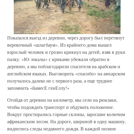
Показался выезд из деревни, через дорогу был перетянут
веревочный «шлагбаум». Из крайнего дома вышел
взрослый человек и грозно крикнул на детей, взяв в руки
палку. «Ю- юкалы» с криками убежали обратно в
деревню, а мы поблагодарили спасителя на арабском и
английском языках. Выговорить «спасибо» на амхарском
получалось далеко не с первого раза, а еще труднее
запомнить «йамесЕ генЕллу!»
Отойдя от деревни на километр, мы сели на рюкзаки,
чтобы подождать транспорт и обдумать положение.
Вокруг простирались горные склоны, заросшие колючим
африканским лесом. На дороге, шириной в одну машину,
виднелись следы недавнего дождя. В каждой низине