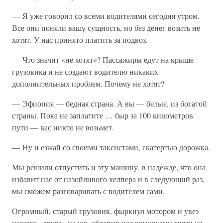
— Я уже говорил со всеми водителями сегодня утром.
Все они поняли вашу сущность, но без денег возить не
хотят. У нас принято платить за подвоз.
— Что значит «не хотят»? Пассажиры едут на крыше
грузовика и не создают водителю никаких
дополнительных проблем. Почему не хотят?
— Эфиопия — бедная страна. А вы — белые, из богатой
страны. Пока не заплатите … быр за 100 километров
пути — вас никто не возьмет.
— Ну и езжай со своими таксистами, скатертью дорожка.
Мы решили отпустить и эту машину, в надежде, что она
избавит нас от назойливого хелпера и в следующий раз,
мы сможем разговаривать с водителем сами.
Огромный, старый грузовик, фыркнул мотором и увез
нашего «друга» на юг, облепив нас комочками грязи из-