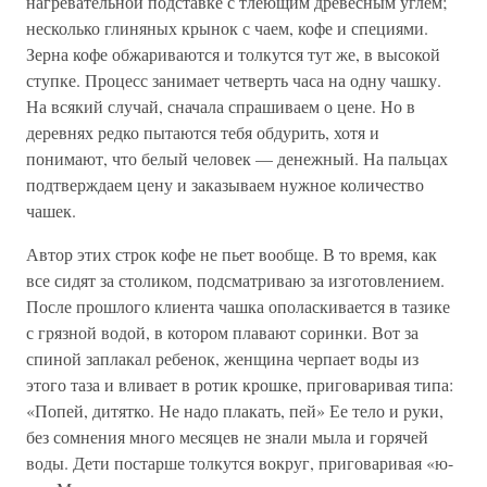
нагревательной подставке с тлеющим древесным углем;
несколько глиняных крынок с чаем, кофе и специями.
Зерна кофе обжариваются и толкутся тут же, в высокой
ступке. Процесс занимает четверть часа на одну чашку.
На всякий случай, сначала спрашиваем о цене. Но в
деревнях редко пытаются тебя обдурить, хотя и
понимают, что белый человек — денежный. На пальцах
подтверждаем цену и заказываем нужное количество
чашек.
Автор этих строк кофе не пьет вообще. В то время, как
все сидят за столиком, подсматриваю за изготовлением.
После прошлого клиента чашка ополаскивается в тазике
с грязной водой, в котором плавают соринки. Вот за
спиной заплакал ребенок, женщина черпает воды из
этого таза и вливает в ротик крошке, приговаривая типа:
«Попей, дитятко. Не надо плакать, пей» Ее тело и руки,
без сомнения много месяцев не знали мыла и горячей
воды. Дети постарше толкутся вокруг, приговаривая «ю-