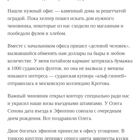
Нашли нужный офис — каменный дома за решетчатой
оградой. Пока хелпер пошел искать дом нужного
чиновника, некоторые из нас сходили по магазинам и
пообедали фулем и хлебом.
Вместе с начальником офиса пришел «деловой человек»,
вызвавшийся обменять нам доллары на быры в любом
количестве. У меня потайном кармане затерялась бумажка
в 1000 суданских фунтов, но она не вызвала у менялы
никакого интереса — суданская купюра «альф гинней»
отправилась в московскую коллекцию Кротова.
Важный чиновник открыл контору специально ради нас
и украсил наши визы въездными штампами. У Олега
Сенова дата въезда в Эфиопию совпала с очередным
днем рождения. Все поздравили Олега.
Двое богатых эфиопов принесли к офису угощение. В
тонкую круглую лепешку серого цвета завернуты куски