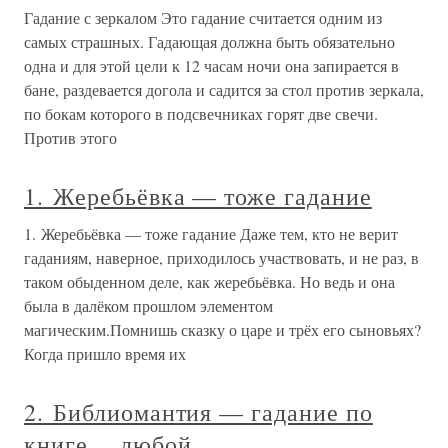
Гадание с зеркалом Это гадание считается одним из
самых страшных. Гадающая должна быть обязательно
одна и для этой цели к 12 часам ночи она запирается в
бане, раздевается догола и садится за стол против зеркала,
по бокам которого в подсвечниках горят две свечи.
Против этого
1. Жеребьёвка — тоже гадание
1. Жеребьёвка — тоже гадание Даже тем, кто не верит
гаданиям, наверное, приходилось участвовать, и не раз, в
таком обыденном деле, как жеребьёвка. Но ведь и она
была в далёком прошлом элементом
магическим.Помнишь сказку о царе и трёх его сыновьях?
Когда пришло время их
2. Библиомантия — гадание по
книге… любой