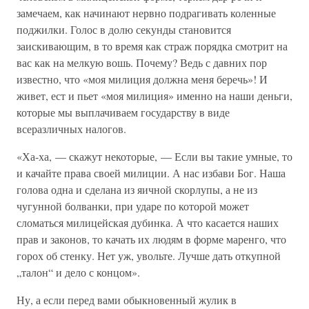
замечаем, как начинают нервно подрагивать коленные
поджилки. Голос в долю секунды становится
заискивающим, в то время как страж порядка смотрит на
вас как на мелкую вошь. Почему? Ведь с давних пор
известно, что «моя милиция должна меня беречь»! И
живет, ест и пьет «моя милиция» именно на наши деньги,
которые мы выплачиваем государству в виде
всеразличных налогов.
«Ха-ха, — скажут некоторые, — Если вы такие умные, то
и качайте права своей милиции. А нас избави Бог. Наша
голова одна и сделана из яичной скорлупы, а не из
чугунной болванки, при ударе по которой может
сломаться милицейская дубинка. А что касается наших
прав и законов, то качать их людям в форме маренго, что
горох об стенку. Нет уж, увольте. Лучше дать откупной
„талон“ и дело с концом».
Ну, а если перед вами обыкновенный жулик в