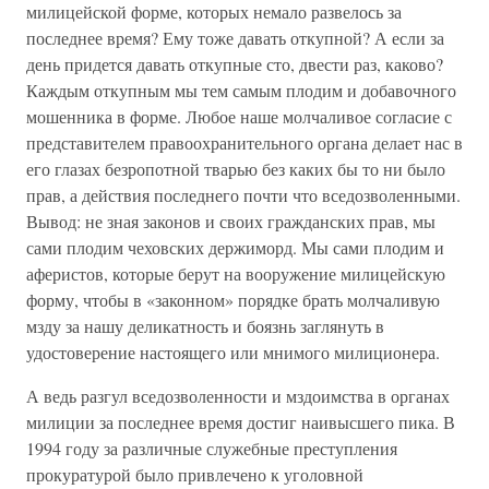
милицейской форме, которых немало развелось за
последнее время? Ему тоже давать откупной? А если за
день придется давать откупные сто, двести раз, каково?
Каждым откупным мы тем самым плодим и добавочного
мошенника в форме. Любое наше молчаливое согласие с
представителем правоохранительного органа делает нас в
его глазах безропотной тварью без каких бы то ни было
прав, а действия последнего почти что вседозволенными.
Вывод: не зная законов и своих гражданских прав, мы
сами плодим чеховских держиморд. Мы сами плодим и
аферистов, которые берут на вооружение милицейскую
форму, чтобы в «законном» порядке брать молчаливую
мзду за нашу деликатность и боязнь заглянуть в
удостоверение настоящего или мнимого милиционера.
А ведь разгул вседозволенности и мздоимства в органах
милиции за последнее время достиг наивысшего пика. В
1994 году за различные служебные преступления
прокуратурой было привлечено к уголовной