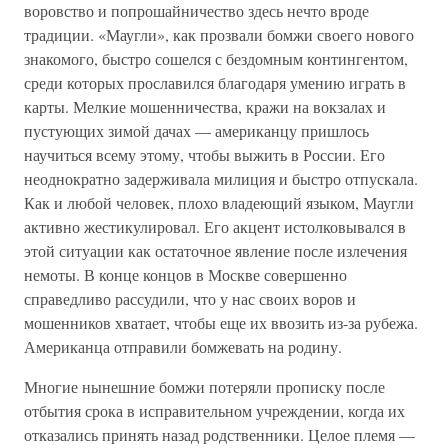
воровство и попрошайничество здесь нечто вроде
традиции. «Маугли», как прозвали бомжи своего нового
знакомого, быстро сошелся с бездомным контингентом,
среди которых прославился благодаря умению играть в
карты. Мелкие мошенничества, кражи на вокзалах и
пустующих зимой дачах — американцу пришлось
научиться всему этому, чтобы выжить в России. Его
неоднократно задерживала милиция и быстро отпускала.
Как и любой человек, плохо владеющий языком, Маугли
активно жестикулировал. Его акцент истолковывался в
этой ситуации как остаточное явление после излечения
немоты. В конце концов в Москве совершенно
справедливо рассудили, что у нас своих воров и
мошенников хватает, чтобы еще их ввозить из-за рубежа.
Американца отправили бомжевать на родину.
Многие нынешние бомжи потеряли прописку после
отбытия срока в исправительном учреждении, когда их
отказались принять назад родственники. Целое племя —