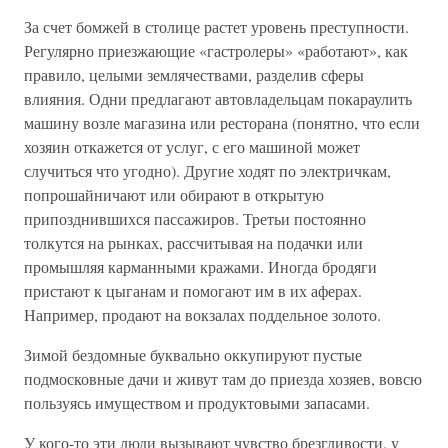
За счет бомжей в столице растет уровень преступности.
Регулярно приезжающие «гастролеры» «работают», как
правило, целыми землячествами, разделив сферы
влияния. Одни предлагают автовладельцам покараулить
машину возле магазина или ресторана (понятно, что если
хозяин откажется от услуг, с его машиной может
случиться что угодно). Другие ходят по электричкам,
попрошайничают или обирают в открытую
припозднившихся пассажиров. Третьи постоянно
толкутся на рынках, рассчитывая на подачки или
промышляя карманными кражами. Иногда бродяги
пристают к цыганам и помогают им в их аферах.
Например, продают на вокзалах поддельное золото.
Зимой бездомные буквально оккупируют пустые
подмосковные дачи и живут там до приезда хозяев, вовсю
пользуясь имуществом и продуктовыми запасами.
У кого-то эти люди вызывают чувство брезгливости, у