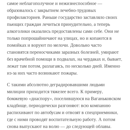
самое неблагополучное и нежизнеспособное —
образовалось с закрытием лечебно-трудовых
профилакториев. Раньше государство заставляло своих
пьющих граждан лечиться принудительно, а теперь
алкоголики оказались предоставлены сами себе. Они не
только попрошайничают на улицах, но и копаются в
помойках и воруют по мелочи. Довольно часто
становятся переносчиками заразных болезней, умирают
без врачебной помощи в подвалах, на чердаках и, бывает,
лежат там потом, разлагаясь, по несколько дней. Именно
из-за них часто возникают пожары.
С такими абсолютно деградировавшими людьми
милиции приходится тяжелее всего. К примеру,
бомжевую «диаспору», поселившуюся на Ваганьковском
кладбище, периодически разгоняют: всю компанию
распихивают по автобусам и отвозят в спецприемники,
где с ними проводят воспитательную работу. А потом
снова выпускают на волю — до следующей облавы.