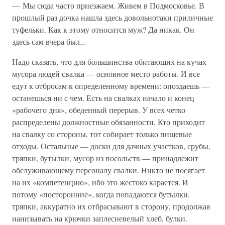
— Мы сюда часто приезжаем. Живем в Подмосковье. В
прошлый раз дочка нашла здесь довольнотаки приличные
туфельки. Как к этому относится муж? Да никак. Он
здесь сам вчера был...
Надо сказать, что для большинства обитающих на кучах
мусора людей свалка — основное место работы. И все
едут к отбросам к определенному времени: опоздаешь —
останешься ни с чем. Есть на свалках начало и конец
«рабочего дня», обеденный перерыв. У всех четко
распределены должностные обязанности. Кто приходит
на свалку со стороны, тот собирает только пищевые
отходы. Остальные — доски для дачных участков, срубы,
тряпки, бутылки, мусор из посольств — принадлежит
обслуживающему персоналу свалки. Никто не посягает
на их «компетенцию», ибо это жестоко карается. И
потому «посторонние», когда попадаются бутылки,
тряпки, аккуратно их отбрасывают в сторону, продолжая
нанизывать на крючки заплесневелый хлеб, булки.