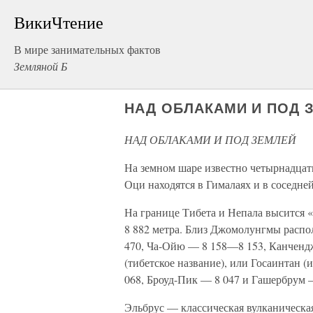
ВикиЧтение
В мире занимательных фактов
Земляной Б
НАД ОБЛАКАМИ И ПОД 
НАД ОБЛАКАМИ И ПОД ЗЕМЛЕЙ
На земном шаре известно четырнадцат
Оци находятся в Гималаях и в соседне
На границе Тибета и Непала высится
8 882 метра. Близ Джомолунгмы расп
470, Ча-Ойю — 8 158—8 153, Канченд
(тибетское название), или Госаинтан 
068, Броуд-Пик — 8 047 и Гашербрум —
Эльбрус — классическая вулканическая