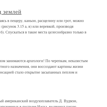
д землей
аясь в пещеру, каньон, расщелину или грот, можно
(рисунок 3.15 а, в) или веревкой, производя
). Спускаться в такие места целесообразно только в
лом занимаются археологи! По черепкам, неказистым
стного назначения, они воссоздают картины жизни
енсацией стало открытие засыпанных пеплом и
ный американский воздухоплаватель Д. Вудмэн,
наруженных в пустыне Наска, выдвинул такую