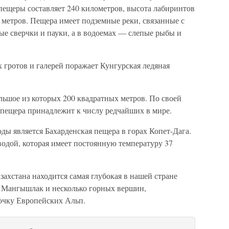
пещеры составляет 240 километров, высота лабиринтов
в метров. Пещера имеет подземные реки, связанные с
ые сверчки и пауки, а в водоемах — слепые рыбы и
 гротов и галерей поражает Кунгурская ледяная
ольшое из которых 200 квадратных метров. По своей
 пещера принадлежит к числу редчайших в мире.
ы является Бахарденская пещера в горах Копет-Дага.
 водой, которая имеет постоянную температуру 37
захстана находится самая глубокая в нашей стране
е Мангышлак и несколько горных вершин,
чку Европейских Альп.