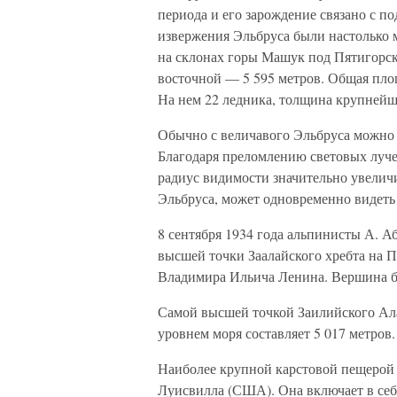
периода и его зарождение связано с п
извержения Эльбруса были настолько м
на склонах горы Машук под Пятигорск
восточной — 5 595 метров. Общая пло
На нем 22 ледника, толщина крупнейше
Обычно с величавого Эльбруса можно о
Благодаря преломлению световых луче
радиус видимости значительно увелич
Эльбруса, может одновременно видеть
8 сентября 1934 года альпинисты А. А
высшей точки Заалайского хребта на П
Владимира Ильича Ленина. Вершина б
Самой высшей точкой Заилийского Ала
уровнем моря составляет 5 017 метров.
Наиболее крупной карстовой пещерой 
Луисвилла (США). Она включает в себя