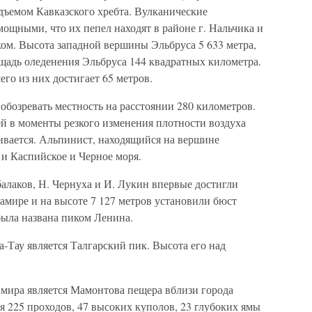
одъемом Кавказского хребта. Вулканические
ощными, что их пепел находят в районе г. Нальчика и
ом. Высота западной вершины Эльбруса 5 633 метра,
щадь оледенения Эльбруса 144 квадратных километра.
го из них достигает 65 метров.
бозревать местность на расстоянии 280 километров.
й в моменты резкого изменения плотности воздуха
ивается. Альпинист, находящийся на вершине
 и Каспийское и Черное моря.
балаков, Н. Чернуха и И. Лукин впервые достигли
амире и на высоте 7 127 метров установили бюст
ыла названа пиком Ленина.
-Тау является Талгарский пик. Высота его над
мира является Мамонтова пещера вблизи города
 225 проходов, 47 высоких куполов, 23 глубоких ямы