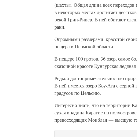
(шахты). Общая длина всех переходов 
в некоторых местах достигает десятко
рекой Грин-Ривер. В ней обитают слеп
раки.
Огромными размерами, красотой своих
пещера в Пермской области.
В пещере 100 гротов, 36 озер, самое б
сказочной красоте Кунгурская ледяная
Редкой достопримечательностью природ
В ней имеется озеро Коу-Ата с серной
градусов по Цельсию.
Интересно знать, что на территории Ка
сухая впадина Карагие на полуостров
превосходящих Монблан — высшую то