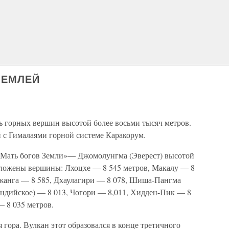
ЗЕМЛЕЙ
ь горных вершин высотой более восьми тысяч метров.
й с Гималаями горной системе Каракорум.
 «Мать богов Земли»— Джомолунгма (Эверест) высотой
оложены вершины: Лхоцхе — 8 545 метров, Макалу — 8
жанга — 8 585, Дхаулагири — 8 078, Шиша-Пангма
(индийское) — 8 013, Чогори — 8,011, Хидден-Пик — 8
 8 035 метров.
 гора. Вулкан этот образовался в конце третичного