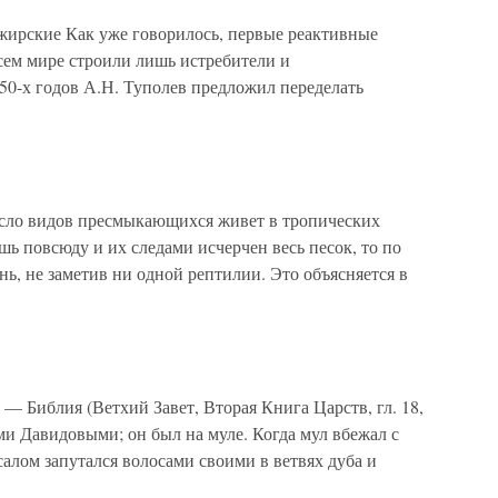
жирские Как уже говорилось, первые реактивные
сем мире строили лишь истребители и
50-х годов А.Н. Туполев предложил переделать
сло видов пресмыкающихся живет в тропических
шь повсюду и их следами исчерчен весь песок, то по
нь, не заметив ни одной рептилии. Это объясняется в
 Библия (Ветхий Завет, Вторая Книга Царств, гл. 18,
ами Давидовыми; он был на муле. Когда мул вбежал с
салом запутался волосами своими в ветвях дуба и