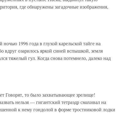
рритория, где обнаружены загадочные изображения,
чью 1996 года в глухой карельской тайге на
о вдруг озарилось яркой синей вспышкой, земля
лся тяжелый гул. Когда снова потемнело, далеко над
ет Говорят, то было захватывающее зрелище!
азвать нельзя — гигантский тетраэдр смахивал на
вешенной к нему гондолой в форме тростниковой лодки