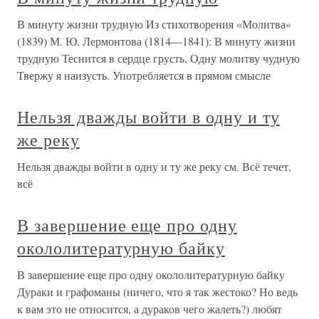
В минуту жизни трудную Из стихотворения «Молитва»
(1839) М. Ю. Лермонтова (1814—1841): В минуту жизни
трудную Теснится в сердце грусть, Одну молитву чудную
Твержу я наизусть. Употребляется в прямом смысле
Нельзя дважды войти в одну и ту
же реку
Нельзя дважды войти в одну и ту же реку см. Всё течет,
всё
В завершение еще про одну
окололитературную байку
В завершение еще про одну окололитературную байку
Дураки и графоманы (ничего, что я так жестоко? Но ведь
к вам это не относится, а дураков чего жалеть?) любят