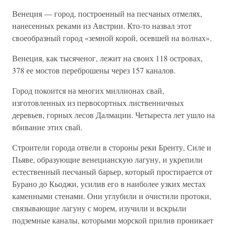
Венеция — город, построенный на песчаных отмелях,
нанесенных реками из Австрии. Кто-то назвал этот
своеобразный город «земной корой, осевшей на волнах».
Венеция, как тысяченог, лежит на своих 118 островах,
378 ее мостов переброшены через 157 каналов.
Город покоится на многих миллионах свай,
изготовленных из первосортных лиственничных
деревьев, горных лесов Далмации. Четыреста лет ушло на
вбивание этих свай.
Строители города отвели в стороны реки Бренту, Силе и
Пьяве, образующие венецианскую лагуну, и укрепили
естественный песчаный барьер, который простирается от
Бурано до Кьоджи, усилив его в наиболее узких местах
каменными стенами. Они углубили и очистили протоки,
связывающие лагуну с морем, изучили и вскрыли
подземные каналы, которыми морской прилив проникает