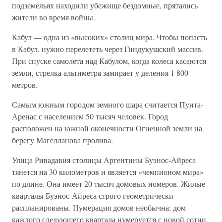
подземельях находили убежище бездомные, прятались
жители во время войны.
Кабул — одна из «высоких» столиц мира. Чтобы попасть
в Кабул, нужно перелететь через Гиндукушский массив.
При спуске самолета над Кабулом, когда колеса касаются
земли, стрелка альтиметра замирает у деления 1 800
метров.
Самым южным городом земного шара считается Пунта-
Аренас с населением 50 тысяч человек. Город
расположен на южной оконечности Огненной земли на
берегу Магелланова пролива.
Улица Ривадавия столицы Аргентины Буэнос-Айреса
тянется на 30 километров и является «чемпионом мира»
по длине. Она имеет 20 тысяч домовых номеров. Жилые
кварталы Буэнос-Айреса строго геометрически
распланированы. Нумерация домов необычна: дом
каждого следующего квартала нумеруется с новой сотни.