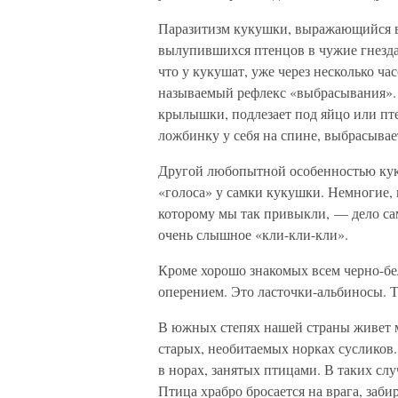
Паразитизм кукушки, выражающийся в
вылупившихся птенцов в чужие гнезда
что у кукушат, уже через несколько ча
называемый рефлекс «выбрасывания». 
крылышки, подлезает под яйцо или пте
ложбинку у себя на спине, выбрасывае
Другой любопытной особенностью кук
«голоса» у самки кукушки. Немногие, н
которому мы так привыкли, — дело са
очень слышное «кли-кли-кли».
Кроме хорошо знакомых всем черно-бе
оперением. Это ласточки-альбиносы. Т
В южных степях нашей страны живет ма
старых, необитаемых норках сусликов
в норах, занятых птицами. В таких слу
Птица храбро бросается на врага, забир