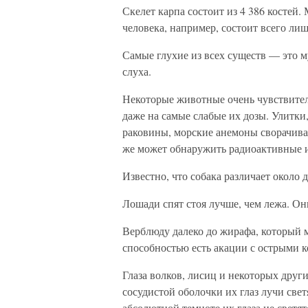
Скелет карпа состоит из 4 386 костей
человека, например, состоит всего лишь
Самые глухие из всех существ — это м
слуха.
Некоторые животные очень чувствите
даже на самые слабые их дозы. Улитки
раковины, морские анемоны сворачиваю
же может обнаружить радиоактивные 
Известно, что собака различает около 
Лошади спят стоя лучше, чем лежа. Он
Верблюду далеко до жирафа, который м
способностью есть акации с острыми
Глаза волков, лисиц и некоторых друг
сосудистой оболочки их глаз лучи св
абсолютной темноте их глаза не светят