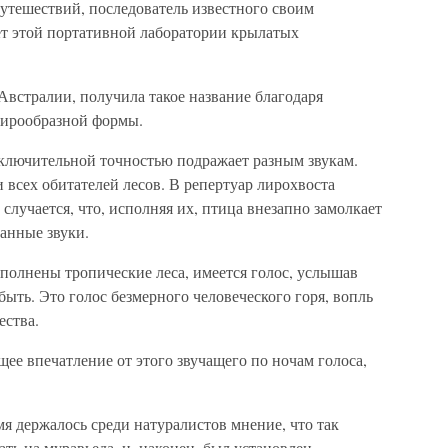
утешествий, последователь известного своим
ет этой портативной лаборатории крылатых
Австралии, получила такое название благодаря
 лирообразной формы.
исключительной точностью подражает разным звукам.
 всех обитателей лесов. В репертуар лирохвоста
случается, что, исполняя их, птица внезапно замолкает
ранные звуки.
полнены тропические леса, имеется голос, услышав
абыть. Это голос безмерного человеческого горя, вопль
ества.
е впечатление от этого звучащего по ночам голоса,
я держалось среди натуралистов мнение, что так
ть на муравьеда, и, наконец, был установлен