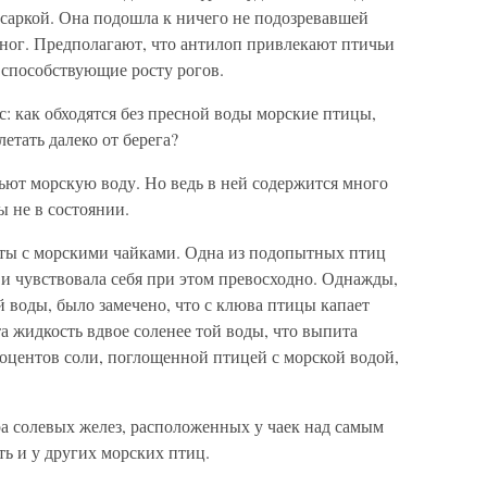
есаркой. Она подошла к ничего не подозревавшей
 ног. Предполагают, что антилоп привлекают птичьи
, способствующие росту рогов.
: как обходятся без пресной воды морские птицы,
етать далеко от берега?
пьют морскую воду. Но ведь в ней содержится много
ы не в состоянии.
ты с морскими чайками. Одна из подопытных птиц
и чувствовала себя при этом превосходно. Однажды,
й воды, было замечено, что с клюва птицы капает
та жидкость вдвое соленее той воды, что выпита
роцентов соли, поглощенной птицей с морской водой,
ра солевых желез, расположенных у чаек над самым
ь и у других морских птиц.