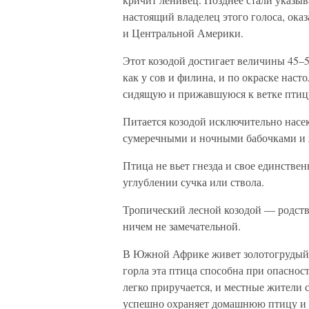
настоящий владелец этого голоса, о
и Центральной Америки.
Этот козодой достигает величины 45–5
как у сов и филина, и по окраске наст
сидящую и прижавшуюся к ветке птицу
Питается козодой исключительно нас
сумеречными и ночными бабочками и ж
Птица не вьет гнезда и свое единствен
углублении сучка или ствола.
Тропический лесной козодой — родст
ничем не замечательной.
В Южной Африке живет золотогрудый т
горла эта птица способна при опасност
легко приручается, и местные жители с
успешно охраняет домашнюю птицу и 