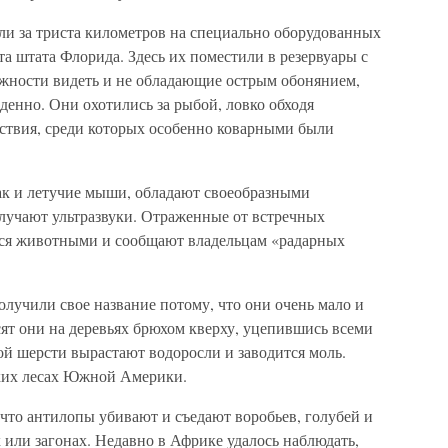
ли за триста километров на специально оборудованных
а штата Флорида. Здесь их поместили в резервуары с
жности видеть и не обладающие острым обонянием,
денно. Они охотились за рыбой, ловко обходя
ствия, среди которых особенно коварными были
ак и летучие мыши, обладают своеобразными
лучают ультразвуки. Отраженные от встречных
тся животными и сообщают владельцам «радарных
учили свое название потому, что они очень мало и
ят они на деревьях брюхом кверху, уцепившись всеми
ой шерсти вырастают водоросли и заводится моль.
ких лесах Южной Америки.
 что антилопы убивают и съедают воробьев, голубей и
х или загонах. Недавно в Африке удалось наблюдать,