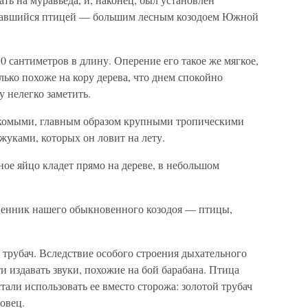
казавшийся птицей — большим лесным козодоем Южной
0 сантиметров в длину. Оперение его такое же мягкое,
олько похоже на кору дерева, что днем спокойно
 нелегко заметить.
екомыми, главным образом крупными тропическими
уками, которых он ловит на лету.
ное яйцо кладет прямо на дереве, в небольшом
венник нашего обыкновенного козодоя — птицы,
рубач. Вследствие особого строения дыхательного
и издавать звуки, похожие на бой барабана. Птица
тали использовать ее вместо сторожа: золотой трубач
овец.