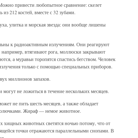
. Можно привести любопытное сравнение: скелет
 из 212 костей, вместе с 32 зубами.
уха, улитка и морская звезда: они вообще лишены
льны к радиоактивным излучениям. Они реагируют
, например, втягивают рога, моллюски закрывают
тся, а муравьи торопятся спастись бегством. Человек
излучения только с помощью специальных приборов.
двух миллионов запахов.
и могут не ложиться в течение нескольких месяцев.
ожет не пить шесть месяцев, а также обладает
 колючками. Жираф — немое животное.
их хищных животных светятся ночью потому, что от
етящейся точки отражаются параллельными снопами. В
ся.