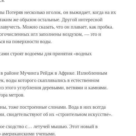
лы Потеряв несколько иголок, он выжидает, когда на их
 таким же образом остальные. Другой интересной
лавучесть. Можно сказать, что он плавает, как пробка.
ногочисленных игл заполнены воздухом, — это и
ся на поверхности воды.
сами строят водоемы для принятия «водных
и в районе Мучинга Рейдж в Африке. Излюбленным
ек, воды которого скапливались в естественном
з этого углубления деревьями, ветвями и камнями.
ора метров.
ны, тоже построенные слонами. Вода в них всегда
и, свидетельствуют об их «строительном искусстве».
ое сходство с… летучей мышью. Этот новый в
о американскими учеными.