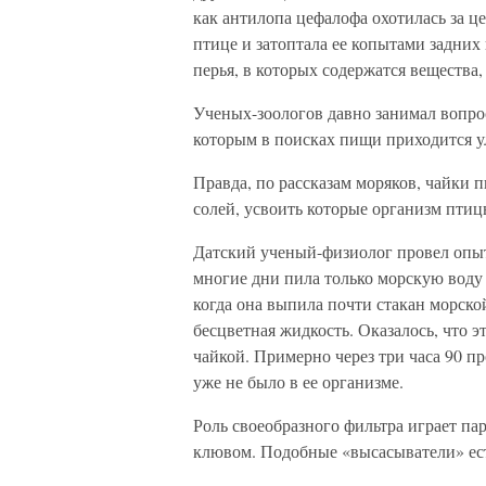
как антилопа цефалофа охотилась за ц
птице и затоптала ее копытами задних
перья, в которых содержатся вещества
Ученых-зоологов давно занимал вопрос
которым в поисках пищи приходится ул
Правда, по рассказам моряков, чайки 
солей, усвоить которые организм птиц
Датский ученый-физиолог провел опы
многие дни пила только морскую воду 
когда она выпила почти стакан морско
бесцветная жидкость. Оказалось, что э
чайкой. Примерно через три часа 90 п
уже не было в ее организме.
Роль своеобразного фильтра играет па
клювом. Подобные «высасыватели» ест