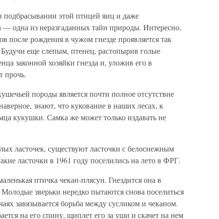
 подбрасывании этой птицей яиц и даже
 — одна из неразгаданных тайн природы. Интересно,
сов после рождения в чужом гнезде проявляется так
Будучи еще слепым, птенец, растопырив голые
нца законной хозяйки гнезда и, уложив его в
т прочь.
ушечьей породы является почти полное отсутствие
аверное, знают, что кукование в наших лесах, к
мца кукушки. Самка же может только издавать не
лых ласточек, существуют ласточки с белоснежным
акие ласточки в 1961 году поселились на лето в ФРГ.
ленькая птичка чекан-плясун. Гнездится она в
. Молодые зверьки нередко пытаются снова поселиться
чаях завязывается борьба между сусликом и чеканом.
ается на его спину, щиплет его за уши и скачет на нем