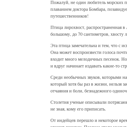
Пожалуй, не один любитель морских п
плаванием доктора Бомбара, позавиду
путешественников!
Птица лирохвост, распространенная в 
большому, до 70 сантиметров, хвосту
Эта птица замечательна и тем, что с 
Она может воспроизвести голоса почти
входит много мелодичных песенок. Но 
и вдруг начинает издавать какие-то ст
Среди необычных звуков, которыми на
который хотя бы раз в жизни, нельзя з
отчаяния и боли, безнадежного одиноч
Столетия ученые описывали потрясающе
не зная, кому его приписать.
От индейцев перешло и некоторое врем
кричит ленивец. Позднее стали указыва