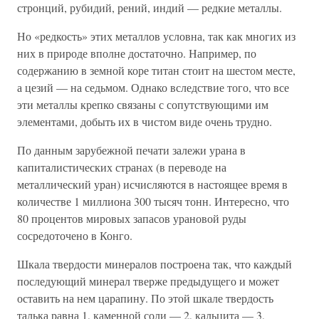
стронций, рубидий, рений, индий — редкие металлы.
Но «редкость» этих металлов условна, так как многих из
них в природе вполне достаточно. Например, по
содержанию в земной коре титан стоит на шестом месте,
а цезий — на седьмом. Однако вследствие того, что все
эти металлы крепко связаны с сопутствующими им
элементами, добыть их в чистом виде очень трудно.
По данным зарубежной печати залежи урана в
капиталистических странах (в переводе на
металлический уран) исчисляются в настоящее время в
количестве 1 миллиона 300 тысяч тонн. Интересно, что
80 процентов мировых запасов урановой руды
сосредоточено в Конго.
Шкала твердости минералов построена так, что каждый
последующий минерал тверже предыдущего и может
оставить на нем царапину. По этой шкале твердость
талька равна 1, каменной соли — 2, кальцита — 3,