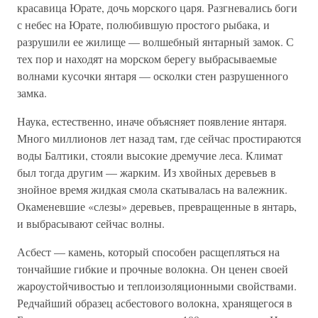
красавица Юрате, дочь морского царя. Разгневались боги
с небес на Юрате, полюбившую простого рыбака, и
разрушили ее жилище — волшебный янтарный замок. С
тех пор и находят на морском берегу выбрасываемые
волнами кусочки янтаря — осколки стен разрушенного
замка.
Наука, естественно, иначе объясняет появление янтаря.
Много миллионов лет назад там, где сейчас простираются
воды Балтики, стояли высокие дремучие леса. Климат
был тогда другим — жарким. Из хвойных деревьев в
знойное время жидкая смола скатывалась на валежник.
Окаменевшие «слезы» деревьев, превращенные в янтарь,
и выбрасывают сейчас волны.
Асбест — камень, который способен расщепляться на
тончайшие гибкие и прочные волокна. Он ценен своей
жароустойчивостью и теплоизоляционными свойствами.
Редчайший образец асбестового волокна, хранящегося в