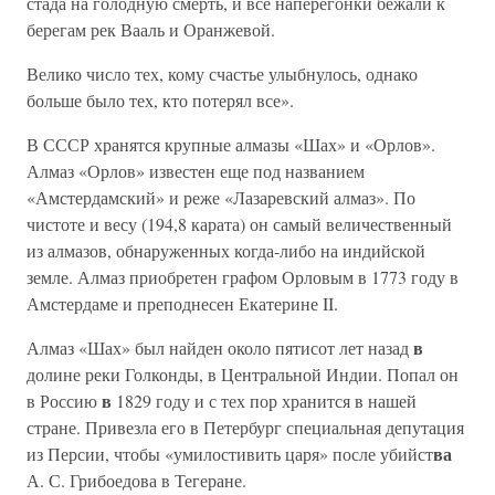
стада на голодную смерть, и все наперегонки бежали к
берегам рек Вааль и Оранжевой.
Велико число тех, кому счастье улыбнулось, однако
больше было тех, кто потерял все».
В СССР хранятся крупные алмазы «Шах» и «Орлов».
Алмаз «Орлов» известен еще под названием
«Амстердамский» и реже «Лазаревский алмаз». По
чистоте и весу (194,8 карата) он самый величественный
из алмазов, обнаруженных когда-либо на индийской
земле. Алмаз приобретен графом Орловым в 1773 году в
Амстердаме и преподнесен Екатерине II.
в
Алмаз «Шах» был найден около пятисот лет назад
долине реки Голконды, в Центральной Индии. Попал он
в
в Россию
1829 году и с тех пор хранится в нашей
стране. Привезла его в Петербург специальная депутация
ва
из Персии, чтобы «умилостивить царя» после убийст
А. С. Грибоедова в Тегеране.