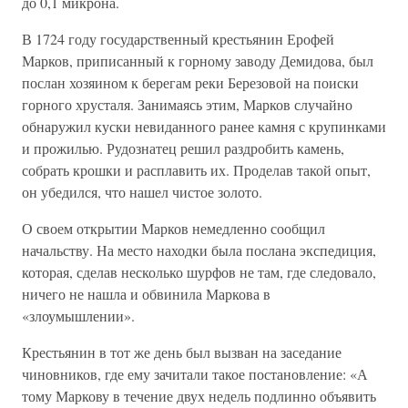
до 0,1 микрона.
В 1724 году государственный крестьянин Ерофей
Марков, приписанный к горному заводу Демидова, был
послан хозяином к берегам реки Березовой на поиски
горного хрусталя. Занимаясь этим, Марков случайно
обнаружил куски невиданного ранее камня с крупинками
и прожилью. Рудознатец решил раздробить камень,
собрать крошки и расплавить их. Проделав такой опыт,
он убедился, что нашел чистое золото.
О своем открытии Марков немедленно сообщил
начальству. На место находки была послана экспедиция,
которая, сделав несколько шурфов не там, где следовало,
ничего не нашла и обвинила Маркова в
«злоумышлении».
Крестьянин в тот же день был вызван на заседание
чиновников, где ему зачитали такое постановление: «А
тому Маркову в течение двух недель подлинно объявить