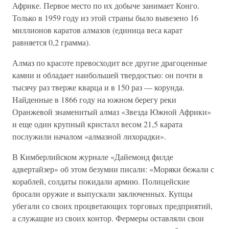
Африке. Первое место по их добыче занимает Конго.
Только в 1959 году из этой страны было вывезено 16
миллионов каратов алмазов (единица веса карат
равняется 0,2 грамма).
Алмаз по красоте превосходит все другие драгоценные
камни и обладает наибольшей твердостью: он почти в
тысячу раз тверже кварца и в 150 раз — корунда.
Найденные в 1866 году на южном берегу реки
Оранжевой знаменитый алмаз «Звезда Южной Африки»
и еще один крупный кристалл весом 21,5 карата
послужили началом «алмазной лихорадки».
В Кимберлийском журнале «Дайемонд филде
адвертайзер» об этом безумии писали: «Моряки бежали с
кораблей, солдаты покидали армию. Полицейские
бросали оружие и выпускали заключенных. Купцы
убегали со своих процветающих торговых предприятий,
а служащие из своих контор. Фермеры оставляли свои