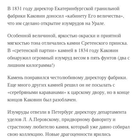
В 1831 году директор Екатеринбургской гранильной
фабрики Каковин доносил «кабинету Его величества»,
что им сделано открытие изумрудов на Урале.
Особенной величиной, яркостью окраски и приятной
мягкостью тона отличались камни Сретенского прииска.
В «сретенской партии» камней в 1834 году Каковин
обнаружил огромный изумруд весом в пять фунтов (два с
лишним килограмма!)
Камень понравился честолюбивому директору фабрики.
Еще много других камней решил он не посылать с
«серебряными караванами» к царскому двору, но в конце
концов Каковин был разоблачен.
Изумруды отвезли в Петербург директору департамента
уделов Л. А.Перовскому, придворному фавориту и
страстному любителю камня, который уже давно собирал
свою коллекцию. Новые драгоценности ярились