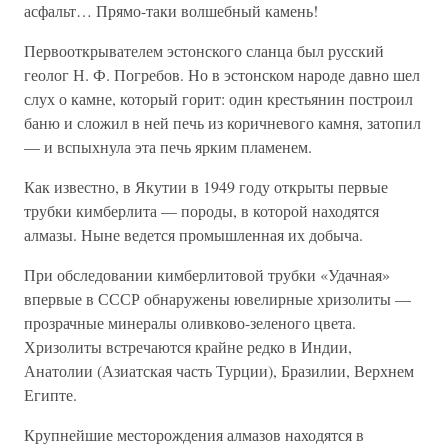
асфальт… Прямо-таки волшебный камень!
Первооткрывателем эстонского сланца был русский
геолог Н. Ф. Погребов. Но в эстонском народе давно шел
слух о камне, который горит: один крестьянин построил
баню и сложил в ней печь из коричневого камня, затопил
— и вспыхнула эта печь ярким пламенем.
Как известно, в Якутии в 1949 году открыты первые
трубки кимберлита — породы, в которой находятся
алмазы. Ныне ведется промышленная их добыча.
При обследовании кимберлитовой трубки «Удачная»
впервые в СССР обнаружены ювелирные хризолиты —
прозрачные минералы оливково-зеленого цвета.
Хризолиты встречаются крайне редко в Индии,
Анатолии (Азиатская часть Турции), Бразилии, Верхнем
Египте.
Крупнейшие месторождения алмазов находятся в